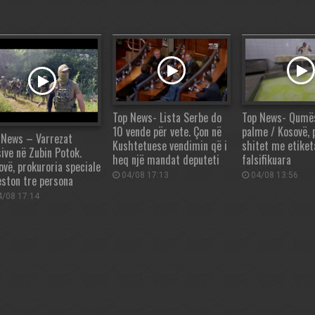
Top News- Lista Serbe do
Top News- Qumë
10 vende për vete. Çon në
palme / Kosovë, 
 News – Varrezat
Kushtetuese vendimin që i
shitet me etiket
ive në Zubin Potok.
heq një mandat deputeti
falsifikuara
ovë, prokuroria speciale
04/08 17:13
04/08 13:56
eston tre persona
/08 17:14