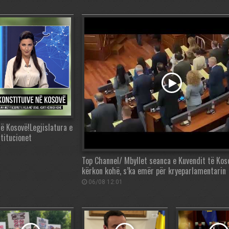
ë Kosovë!Legjislatura e
titucionet
Top Channel/ Mbyllet seanca e Kuvendit të Kos
kërkon kohë, s’ka emër për kryeparlamentarin
06/08 12:01