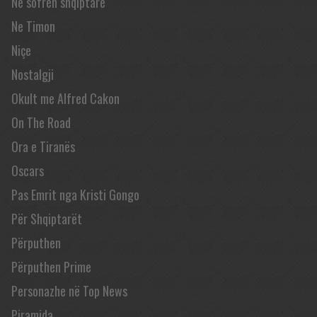
Në sofrën shqiptare
Ne Timon
Niçe
Nostalgji
Okult me Alfred Cakon
On The Road
Ora e Tiranës
Oscars
Pas Emrit nga Kristi Gongo
Për Shqiptarët
Përputhen
Përputhen Prime
Personazhe në Top News
Piramida