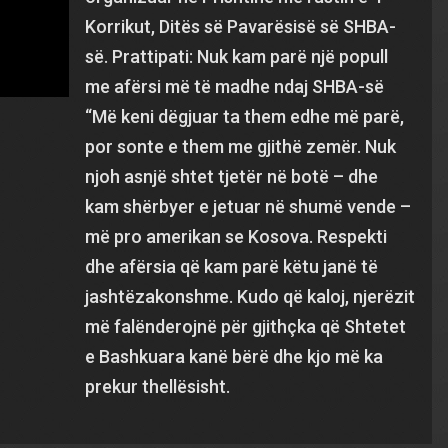
Korrikut, Ditës së Pavarësisë së SHBA-
së. Prattipati: Nuk kam parë një popull
me afërsi më të madhe ndaj SHBA-së
“Më keni dëgjuar ta them edhe më parë,
por sonte e them me gjithë zemër. Nuk
njoh asnjë shtet tjetër në botë – dhe
kam shërbyer e jetuar në shumë vende –
më pro amerikan se Kosova. Respekti
dhe afërsia që kam parë këtu janë të
jashtëzakonshme. Kudo që kaloj, njerëzit
më falënderojnë për gjithçka që Shtetet
e Bashkuara kanë bërë dhe kjo më ka
prekur thellësisht.