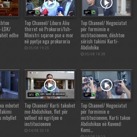
shton
Top Channel/ Liburn Aliu
Top Channel/ Negociatat
V-LDK/
thirret në Prokurori/Ish-
për formimin e
rahët edhe
Ministri sqaron pse u mor
institucioneve, dështon
në pyetje nga prokuroria
sërish takimi Kurti-
Abdixhiku
05/08 19:25
05/08 18:38
va mbetet
Top Channel/ Kurti takohet
Top Channel/ Negociatat
 Takimi
me Abdixhikun, flet për
për formimin e
u mbyllet
vullnet në ngritjen e
institucioneve, Kurti takon
institucioneve
Abdixhikun në Kuvend:
Kemi…
04/08 20:18
04/08 19:13