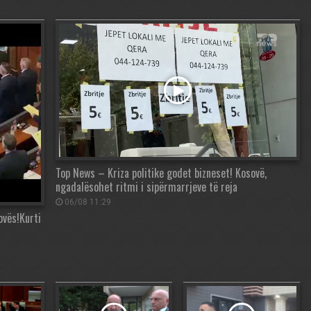
Top News – Kriza politike godet bizneset! Kosovë,
ngadalësohet ritmi i sipërmarrjeve të reja
06/08 11:29
ovës!Kurti