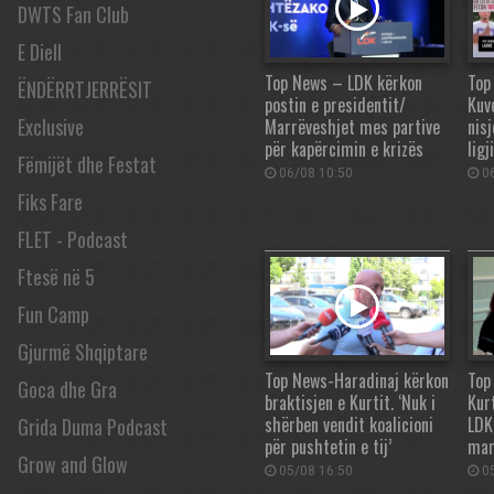
DWTS Fan Club
E Diell
Top News – LDK kërkon
Top
ËNDËRRTJERRËSIT
postin e presidentit/
Kuv
Exclusive
Marrëveshjet mes partive
nisj
për kapërcimin e krizës
ligj
Fëmijët dhe Festat
06/08 10:50
06
Fiks Fare
FLET - Podcast
Ftesë në 5
Fun Camp
Gjurmë Shqiptare
Top News-Haradinaj kërkon
Top
Goca dhe Gra
braktisjen e Kurtit. ‘Nuk i
Kur
shërben vendit koalicioni
LDK
Grida Duma Podcast
për pushtetin e tij’
mar
Grow and Glow
05/08 16:50
05