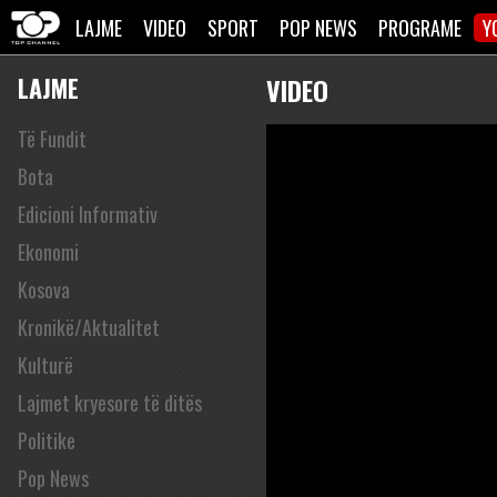
LAJME
VIDEO
SPORT
POP NEWS
PROGRAME
Y
LAJME
VIDEO
Të Fundit
Bota
Edicioni Informativ
Ekonomi
Kosova
Kronikë/Aktualitet
Kulturë
Lajmet kryesore të ditës
Politike
Pop News