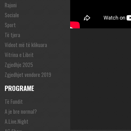
Rajoni
Sociale
Sport
Të tjera
Videot më të klikuara
Vitrina e Librit
Zgjedhje 2025
Zgjedhjet vendore 2019
PROGRAME
Të Fundit
A je bre normal?
A.Live.Night