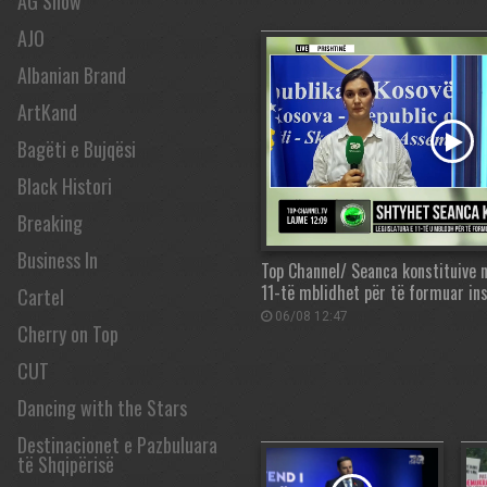
AG Show
AJO
Albanian Brand
ArtKand
Bagëti e Bujqësi
Black Histori
Breaking
Business In
Top Channel/ Seanca konstituive n
11-të mblidhet për të formuar ins
Cartel
06/08 12:47
Cherry on Top
CUT
Dancing with the Stars
Destinacionet e Pazbuluara
të Shqipërisë