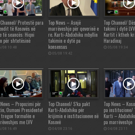
 Channel/ Protestë para
Top News – Asnjë
Top Channel/ Dë
endit të Kosovës në
marrëveshje për qeverinë e
takimi i dytë LV
e të seancës: Hiqni
re. Kurti-Abdixhiku mbyllin
Kurtit i ktheh k
in për shtetësinë
takimin e dytë pa
Haradinaj
konsensus
/08 10:48
05/08 19:34
05/08 19:42
 News – Propozimi për
Top Channel/ S’ka pakt
Top News – Koso
tin, Osmani Presidente!
Kurti-Abdixhiku për
pa institucione/
 tregon formulën e
krijimin e institucioneve në
Kurti – Abdixhik
rëveshjes me LVV
Kosovë
pa marrëveshje
/08 16:49
04/08 23:16
04/08 23:11