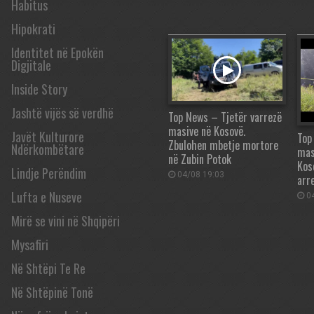
Habitus
Hipokrati
Identitet në Epokën
Digjitale
Inside Story
Jashtë vijës së verdhë
Top News – Tjetër varrezë
masive në Kosovë.
Javët Kulturore
Top
Zbulohen mbetje mortore
Ndërkombëtare
mas
në Zubin Potok
Kos
Lindje Perëndim
04/08 19:03
arr
Lufta e Nuseve
04
Mirë se vini në Shqipëri
Mysafiri
Në Shtëpi Te Re
Në Shtëpinë Tonë