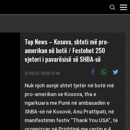
Top News – Kosova, shteti më pro-
amerikan në botë / Festohet 250
vjetori i pavarësisë së SHBA-së
05/07/2026 13:46
Nuk njoh asnjë shtet tjetër në botë më
pro-amerikan se Kosova, tha e
ngarkuara me Punë në ambasadën e
ShBA-së në Kosovë, Anu Prattipati, në
manifestimin festiv “Thank You USA”, të
organizuar në Prishtinë me rastin e 4