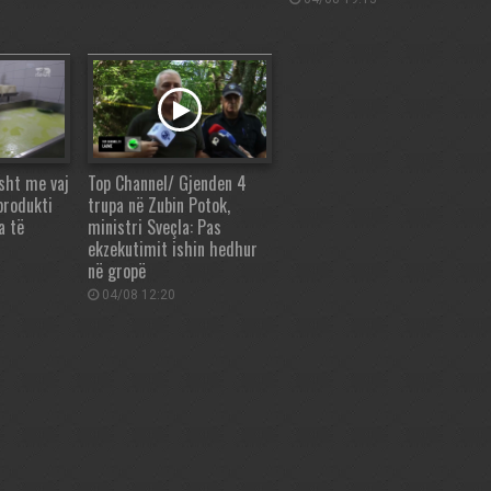
sht me vaj
Top Channel/ Gjenden 4
produkti
trupa në Zubin Potok,
a të
ministri Sveçla: Pas
ekzekutimit ishin hedhur
në gropë
04/08 12:20