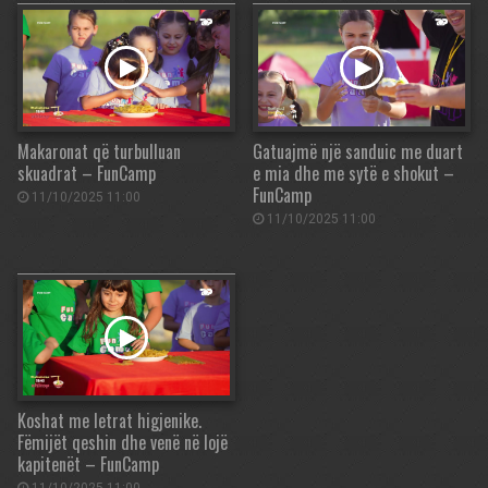
Makaronat që turbulluan
Gatuajmë një sanduic me duart
skuadrat – FunCamp
e mia dhe me sytë e shokut –
FunCamp
11/10/2025 11:00
11/10/2025 11:00
Koshat me letrat higjenike.
Fëmijët qeshin dhe venë në lojë
kapitenët – FunCamp