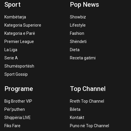
Sport
Pop News
Kombëtarja
Showbiz
Kategoria Superiore
Lifestyle
Kategoria e Parë
Fashion
Premier League
Shëndeti
La Liga
Dieta
Serie A
Receta gatimi
Shumësportësh
Sport Gossip
Programe
Top Channel
Big Brother VIP
Rreth Top Channel
Për’puthen
Bileta
Shqipëria LIVE
Kontakt
Fiks Fare
Puno në Top Channel