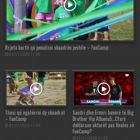
Rrjeta kurth që penalizoi skuadrën jeshile – FunCamp
01/11/2025 11:00
Thesi që ngatërroi dy skuadrat
Sandri dhe Ermiri banorë të Big
– FunCamp
Brother Vip Albania5…Cfarë
deklaruan aktorët pas finales së
01/11/2025 11:00
FunCamp?
01/11/2025 11:00