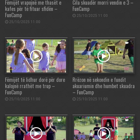
Fëmijët vrapojnë me thasët e
Cila skuadër morri vendin e 3 –
kafes për të fituar sfidën –
FunCamp
FunCamp
25/10/2025 11:00
25/10/2025 11:00
Fëmijët të lidhur dorë për dore
Rrëzon në sekondin e fundit
kalojnë rrathët me trup –
akuariumin dhe humbet skuadra
FunCamp
– FunCamp
25/10/2025 11:00
25/10/2025 11:00