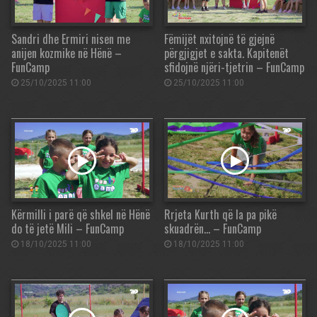
Sandri dhe Ermiri nisen me
Fëmijët nxitojnë të gjejnë
anijen kozmike në Hënë –
përgjigjet e sakta. Kapitenët
FunCamp
sfidojnë njëri-tjetrin – FunCamp
25/10/2025 11:00
25/10/2025 11:00
Kërmilli i parë që shkel në Hënë
Rrjeta Kurth që la pa pikë
do të jetë Mili – FunCamp
skuadrën… – FunCamp
18/10/2025 11:00
18/10/2025 11:00