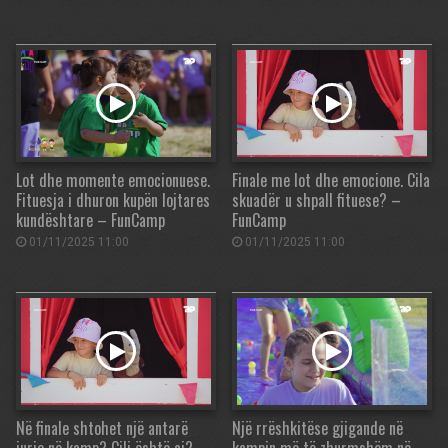
Lot dhe momente emocionuese.
Finale me lot dhe emocione. Cila
Fituesja i dhuron kupën lojtares
skuadër u shpall fituese? –
kundështare – FunCamp
FunCamp
01/11/2025 11:00
01/11/2025 11:00
Në finale shtohet një antarë
Një rrëshkitëse gjigande në
jurie në kamp? Cili është ai? –
kampin më të zhurmshëm në