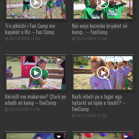
Tre pikëshi i Fun Camp me
Një anije kozmike krijohet në
kapakët e Wc – Fun Camp
kamp… – FunCamp
18/10/2025 11:00
18/10/2025 11:00
Kërmill me makarona? Çfarë po
Kush mbeti pa u lagur nga
ndodh në kamp – FunCamp
lojtarët në lojën e fundit? –
FunCamp
18/10/2025 11:00
18/10/2025 11:00