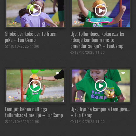
Shokë për kokë për të fituar
Ujë, tollumbace, kokore…a ka
pikë – Fun Camp
ndonjë kombinim më të
çmendur se kjo? – FunCamp
18/10/2025 11:00
18/10/2025 11:00
Fëmijët bëhen qull nga
Ujku hyn në kampin e fëmijëve…
tullumbacet me ujë – FunCamp
– Fun Camp
11/10/2025 11:00
11/10/2025 11:00