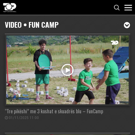
VIDEO • FUN CAMP
“Tre pikëshi” me 3 koshat e skuadrës blu – FunCamp
01/11/2025 11:00