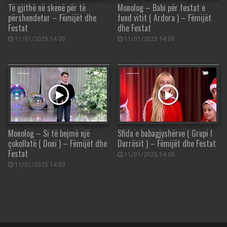
Të gjithë në skenë për të
Monolog – Babi për festat e
përshendetur – Fëmijët dhe
fund vitit ( Ardora ) – Fëmijët
Festat
dhe Festat
11/01/2025 14:00
11/01/2025 14:00
Monolog – Si të bejmë një
Sfida e babagjyshërve ( Grupi I
çokollatë ( Doni ) – Fëmijët dhe
Durrësit ) – Fëmijët dhe Festat
Festat
11/01/2025 14:00
11/01/2025 14:00