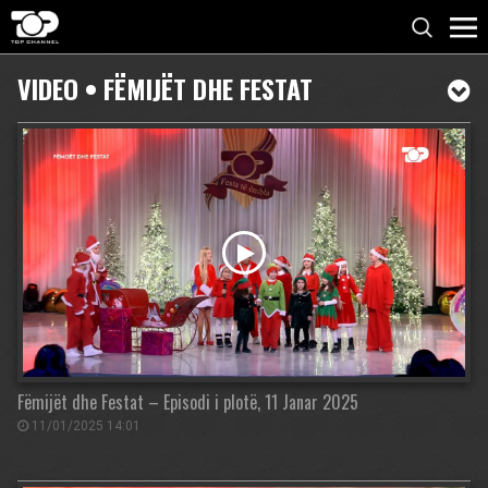
VIDEO • FËMIJËT DHE FESTAT
Fëmijët dhe Festat – Episodi i plotë, 11 Janar 2025
11/01/2025 14:01