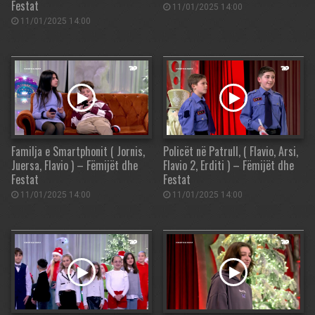
Festat
11/01/2025 14:00
11/01/2025 14:00
Familja e Smartphonit ( Jornis,
Policët në Patrull, ( Flavio, Arsi,
Juersa, Flavio ) – Fëmijët dhe
Flavio 2, Erditi ) – Fëmijët dhe
Festat
Festat
11/01/2025 14:00
11/01/2025 14:00