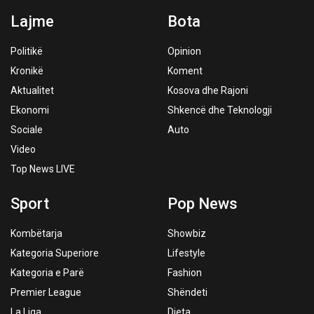
Lajme
Bota
Politikë
Opinion
Kronikë
Koment
Aktualitet
Kosova dhe Rajoni
Ekonomi
Shkencë dhe Teknologji
Sociale
Auto
Video
Top News LIVE
Sport
Pop News
Kombëtarja
Showbiz
Kategoria Superiore
Lifestyle
Kategoria e Parë
Fashion
Premier League
Shëndeti
La Liga
Dieta