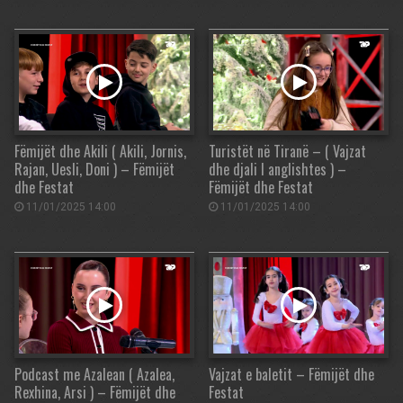
Fëmijët dhe Akili ( Akili, Jornis,
Turistët në Tiranë – ( Vajzat
Rajan, Uesli, Doni ) – Fëmijët
dhe djali I anglishtes ) –
dhe Festat
Fëmijët dhe Festat
11/01/2025 14:00
11/01/2025 14:00
Podcast me Azalean ( Azalea,
Vajzat e baletit – Fëmijët dhe
Rexhina, Arsi ) – Fëmijët dhe
Festat