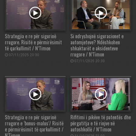
Strategjia e re për sigurinë
Si ndryshojnë siguracionet e
rrugore. Risitë e përmirësimit
automjeteve? Ndëshkohen
të qarkullimit / N’Timon
shkaktarët e aksidenteve
rrugore / N’Timon
07/11/2025 20:30
07/11/2025 20:30
Strategjia e re për sigurinë
Rifitimi i pikëve të patentës dhe
rrugore e ‘bonus-malus’/ Risitë
përgatitja e të rinjve në
e përmirësimit të qarkullimit /
autoshkollë / N’Timon
N’Timon