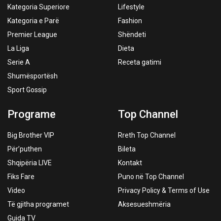
Kategoria Superiore
Lifestyle
Kategoria e Parë
Fashion
Premier League
Shëndeti
La Liga
Dieta
Serie A
Receta gatimi
Shumësportësh
Sport Gossip
Programe
Top Channel
Big Brother VIP
Rreth Top Channel
Për’puthen
Bileta
Shqipëria LIVE
Kontakt
Fiks Fare
Puno në Top Channel
Video
Privacy Policy & Terms of Use
Të gjitha programet
Aksesueshmëria
Guida TV