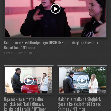
Kartolina e Krishtlindjes nga DPSHTRR, flet drejtori Kreshnik
Bajraktari / N’Timon
26/12/2025 21:40
Nga makina e mafjas dhe
Makinat e rralla në Shqipëri,
policisë tek Fiati i filmave,
pjesë e koleksionit të Lorenc
koleksioni i rrallë / N’Timon
Dhimës / N’Timon