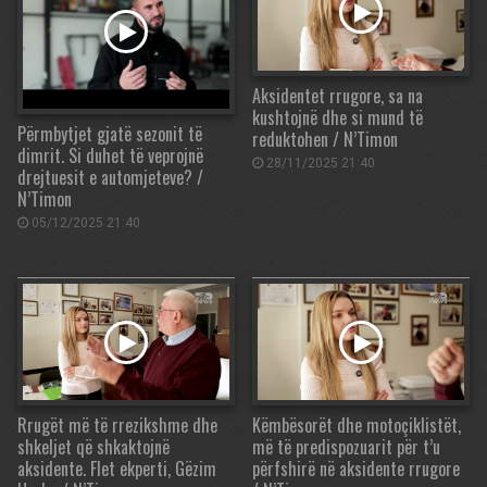
Aksidentet rrugore, sa na
kushtojnë dhe si mund të
Përmbytjet gjatë sezonit të
reduktohen / N’Timon
dimrit. Si duhet të veprojnë
28/11/2025 21:40
drejtuesit e automjeteve? /
N’Timon
05/12/2025 21:40
Rrugët më të rrezikshme dhe
Këmbësorët dhe motoçiklistët,
shkeljet që shkaktojnë
më të predispozuarit për t’u
aksidente. Flet ekperti, Gëzim
përfshirë në aksidente rrugore