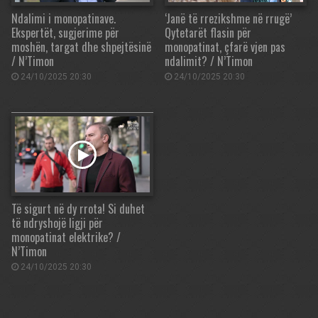
Ndalimi i monopatinave.
‘Janë të rrezikshme në rrugë’
Ekspertët, sugjerime për
Qytetarët flasin për
moshën, targat dhe shpejtësinë
monopatinat, çfarë vjen pas
/ N’Timon
ndalimit? / N’Timon
24/10/2025 20:30
24/10/2025 20:30
Të sigurt në dy rrota! Si duhet
të ndryshojë ligji për
monopatinat elektrike? /
N’Timon
24/10/2025 20:30