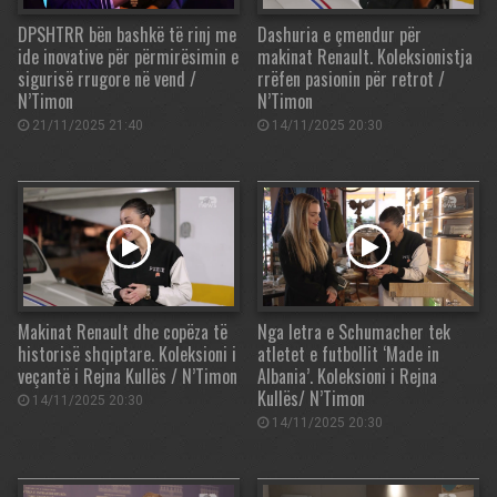
DPSHTRR bën bashkë të rinj me
Dashuria e çmendur për
ide inovative për përmirësimin e
makinat Renault. Koleksionistja
sigurisë rrugore në vend /
rrëfen pasionin për retrot /
N’Timon
N’Timon
21/11/2025 21:40
14/11/2025 20:30
Makinat Renault dhe copëza të
Nga letra e Schumacher tek
historisë shqiptare. Koleksioni i
atletet e futbollit ‘Made in
veçantë i Rejna Kullës / N’Timon
Albania’. Koleksioni i Rejna
Kullës/ N’Timon
14/11/2025 20:30
14/11/2025 20:30