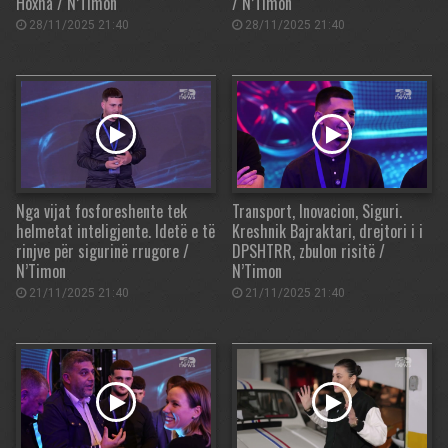
Hoxha / N’Timon
/ N’Timon
28/11/2025 21:40
28/11/2025 21:40
Nga vijat fosforeshente tek
Transport, Inovacion, Siguri.
helmetat inteligjente. Idetë e të
Kreshnik Bajraktari, drejtori i i
rinjve për sigurinë rrugore /
DPSHTRR, zbulon risitë /
N’Timon
N’Timon
21/11/2025 21:40
21/11/2025 21:40