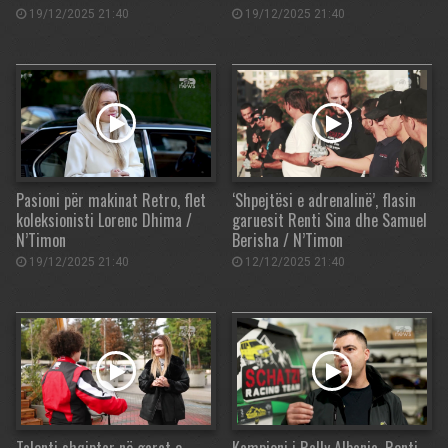
19/12/2025 21:40
19/12/2025 21:40
Pasioni për makinat Retro, flet
‘Shpejtësi e adrenalinë’, flasin
koleksionisti Lorenc Dhima /
garuesit Renti Sina dhe Samuel
N’Timon
Berisha / N’Timon
19/12/2025 21:40
12/12/2025 21:40
Talenti shqiptar në garat e
Kampioni i Rally Albania, Renti