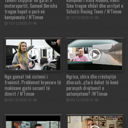
motorsportit, Samuel Berisha
Sina tregon sfidat dhe arritjet e
tregon hapat e parë në
Schatzi Racing Team / N’Timon
kampionate / N’Timon
12/12/2025 21:40
12/12/2025 21:40
Nga gomat tek sistemi i
Ngrica, shira dhe rrëshqitje
frenimit. Problemet kryesore të
dherash…çfarë duhet të kenë
makinave gjatë sezonit të
parasysh drejtuesit e
dimrit / N’Timon
automjeteve? /N’Timon
05/12/2025 21:40
05/12/2025 21:40