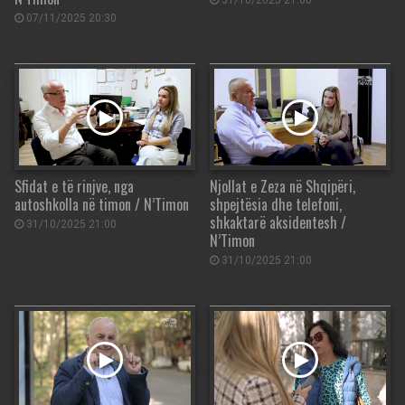
31/10/2025 21:00
07/11/2025 20:30
Sfidat e të rinjve, nga
Njollat e Zeza në Shqipëri,
autoshkolla në timon / N’Timon
shpejtësia dhe telefoni,
shkaktarë aksidentesh /
31/10/2025 21:00
N’Timon
31/10/2025 21:00