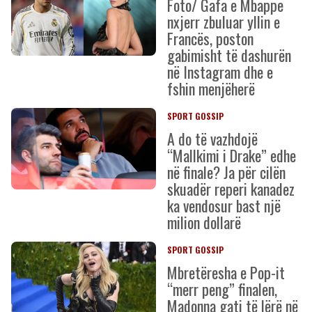
Foto/ Gafa e Mbappe
nxjerr zbuluar yllin e
Francës, poston
gabimisht të dashurën
në Instagram dhe e
fshin menjëherë
SPORT GOSSIP
A do të vazhdojë
“Mallkimi i Drake” edhe
në finale? Ja për cilën
skuadër reperi kanadez
ka vendosur bast një
milion dollarë
SPORT GOSSIP
Mbretëresha e Pop-it
“merr peng” finalen,
Madonna gati të lërë në