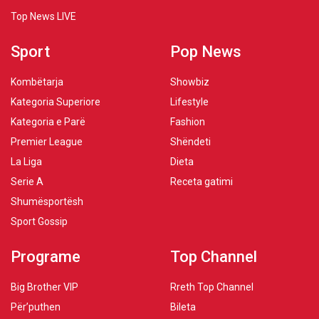
Top News LIVE
Sport
Pop News
Kombëtarja
Showbiz
Kategoria Superiore
Lifestyle
Kategoria e Parë
Fashion
Premier League
Shëndeti
La Liga
Dieta
Serie A
Receta gatimi
Shumësportësh
Sport Gossip
Programe
Top Channel
Big Brother VIP
Rreth Top Channel
Për’puthen
Bileta