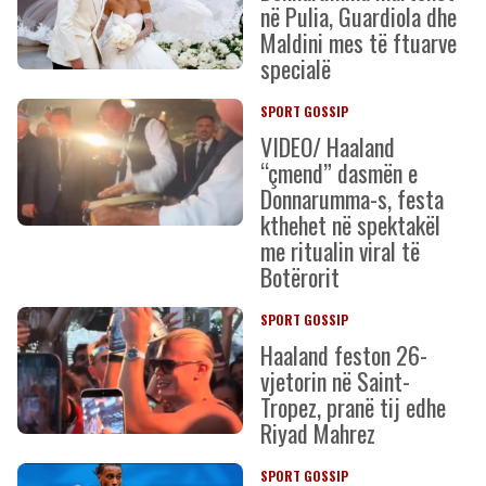
në Pulia, Guardiola dhe
Maldini mes të ftuarve
specialë
SPORT GOSSIP
VIDEO/ Haaland
“çmend” dasmën e
Donnarumma-s, festa
kthehet në spektakël
me ritualin viral të
Botërorit
SPORT GOSSIP
Haaland feston 26-
vjetorin në Saint-
Tropez, pranë tij edhe
Riyad Mahrez
SPORT GOSSIP