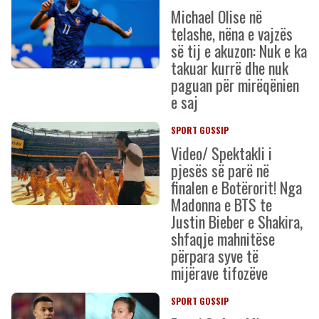
Michael Olise në
telashe, nëna e vajzës
së tij e akuzon: Nuk e ka
takuar kurrë dhe nuk
paguan për mirëqënien
e saj
SPORT GOSSIP
Video/ Spektakli i
pjesës së parë në
finalen e Botërorit! Nga
Madonna e BTS te
Justin Bieber e Shakira,
shfaqje mahnitëse
përpara syve të
mijërave tifozëve
SPORT GOSSIP