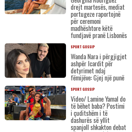
drejt martesës, mediat
portugeze raportojnë
për ceremoni
madhështore këtë
fundjavë pranë Lisbonës
SPORT GOSSIP
Wanda Nara i përgjigjet
ashpër Icardit për
detyrimet ndaj
fëmijëve: Gjej një punë
SPORT GOSSIP
Video/ Lamine Yamal do
të bëhet baba? Postimi
i çuditshëm i të
dashurës së yllit
spanjoll shkakton debat