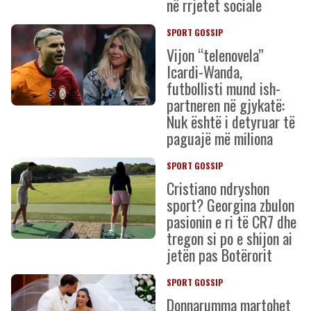
në rrjetet sociale
SPORT GOSSIP
Vijon “telenovela”
Icardi-Wanda,
futbollisti mund ish-
partneren në gjykatë:
Nuk është i detyruar të
paguajë më miliona
SPORT GOSSIP
Cristiano ndryshon
sport? Georgina zbulon
pasionin e ri të CR7 dhe
tregon si po e shijon ai
jetën pas Botërorit
SPORT GOSSIP
Donnarumma martohet