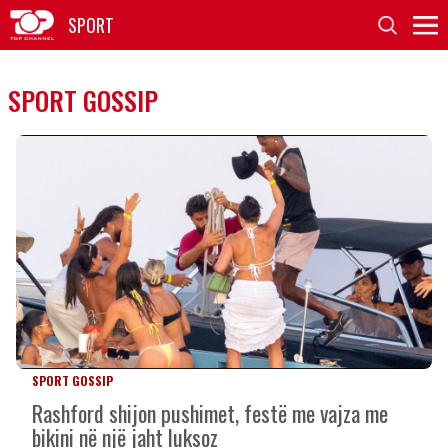
SPORT
SPORT GOSSIP
SPORT GOSSIP
Rashford shijon pushimet, festë me vajza me
bikini në një jaht luksoz