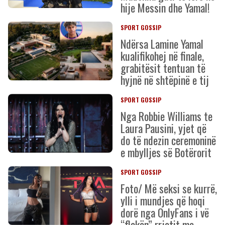
hije Messin dhe Yamal!
SPORT GOSSIP
Ndërsa Lamine Yamal
kualifikohej në finale,
grabitësit tentuan të
hyjnë në shtëpinë e tij
SPORT GOSSIP
Nga Robbie Williams te
Laura Pausini, yjet që
do të ndezin ceremoninë
e mbylljes së Botërorit
SPORT GOSSIP
Foto/ Më seksi se kurrë,
ylli i mundjes që hoqi
dorë nga OnlyFans i vë
“flakën” rrjetit me