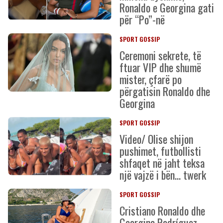
Ronaldo e Georgina gati
për “Po”-në
SPORT GOSSIP
Ceremoni sekrete, të
ftuar VIP dhe shumë
mister, çfarë po
përgatisin Ronaldo dhe
Georgina
SPORT GOSSIP
Video/ Olise shijon
pushimet, futbollisti
shfaqet në jaht teksa
një vajzë i bën… twerk
SPORT GOSSIP
Cristiano Ronaldo dhe
Georgina Rodríguez