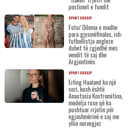
postimet e fundit
SPORT GOSSIP
Foto/ Dilema e madhe
para gjysmëfinales, ish-
futbollistja angleze
duhet të zgjedhë mes
vendit të saj dhe
Argjentinës
SPORT GOSSIP
Erling Haaland ka një
sozi, kush është
Anastasia Kostromitina,
modelja ruse që ka
pushtuar rrjetin për
ngjashmërinë e saj me
yllin norvegjez