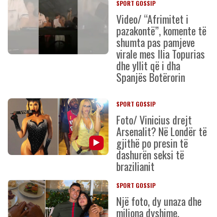
SPORT GOSSIP
Video/ “Afrimitet i
pazakontë”, komente të
shumta pas pamjeve
virale mes Ilia Topurias
dhe yllit që i dha
Spanjës Botërorin
SPORT GOSSIP
Foto/ Vinicius drejt
Arsenalit? Në Londër të
gjithë po presin të
dashurën seksi të
brazilianit
SPORT GOSSIP
Një foto, dy unaza dhe
miliona dyshime,