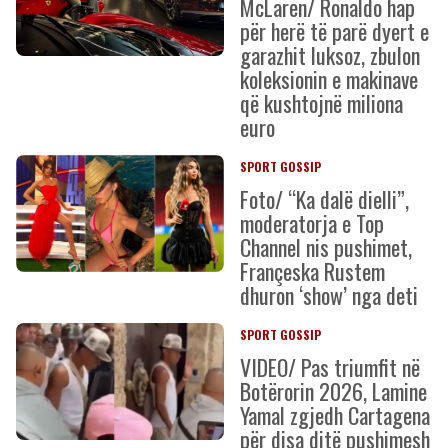
McLaren/ Ronaldo hap
për herë të parë dyert e
garazhit luksoz, zbulon
koleksionin e makinave
që kushtojnë miliona
euro
SPORT GOSSIP
Foto/ “Ka dalë dielli”,
moderatorja e Top
Channel nis pushimet,
Françeska Rustem
dhuron ‘show’ nga deti
SPORT GOSSIP
VIDEO/ Pas triumfit në
Botërorin 2026, Lamine
Yamal zgjedh Cartagena
për disa ditë pushimesh