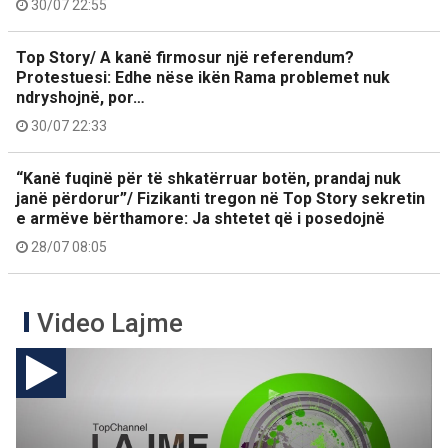
30/07 22:55
Top Story/ A kanë firmosur një referendum?
Protestuesi: Edhe nëse ikën Rama problemet nuk
ndryshojnë, por…
30/07 22:33
“Kanë fuqinë për të shkatërruar botën, prandaj nuk
janë përdorur”/ Fizikanti tregon në Top Story sekretin
e armëve bërthamore: Ja shtetet që i posedojnë
28/07 08:05
Video Lajme