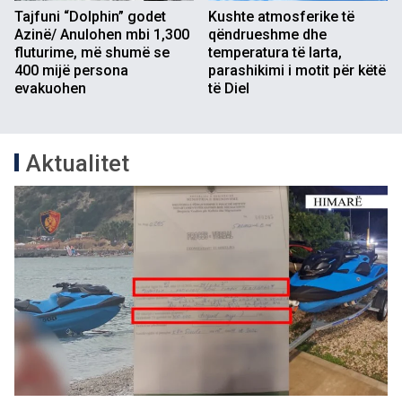
Tajfuni “Dolphin” godet
Kushte atmosferike të
Azinë/ Anulohen mbi 1,300
qëndrueshme dhe
fluturime, më shumë se
temperatura të larta,
400 mijë persona
parashikimi i motit për këtë
evakuohen
të Diel
Aktualitet