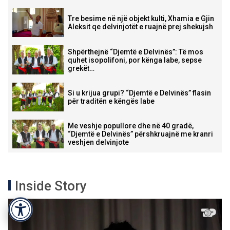
Tre besime në një objekt kulti, Xhamia e Gjin
Aleksit qe delvinjotët e ruajnë prej shekujsh
Shpërthejnë “Djemtë e Delvinës”: Të mos
quhet isopolifoni, por kënga labe, sepse
grekët…
Si u krijua grupi? “Djemtë e Delvinës” flasin
për traditën e këngës labe
Me veshje popullore dhe në 40 gradë,
“Djemtë e Delvinës” përshkruajnë me kranri
veshjen delvinjote
Inside Story
Accessibility