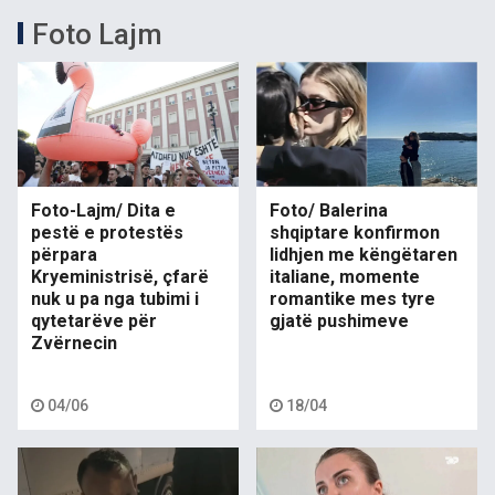
Foto Lajm
Foto-Lajm/ Dita e
Foto/ Balerina
pestë e protestës
shqiptare konfirmon
përpara
lidhjen me këngëtaren
Kryeministrisë, çfarë
italiane, momente
nuk u pa nga tubimi i
romantike mes tyre
qytetarëve për
gjatë pushimeve
Zvërnecin
04/06
18/04