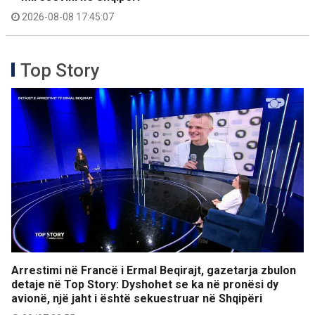
2026-08-08 17:45:07
Top Story
Arrestimi në Francë i Ermal Beqirajt, gazetarja zbulon
detaje në Top Story: Dyshohet se ka në pronësi dy
avionë, një jaht i është sekuestruar në Shqipëri