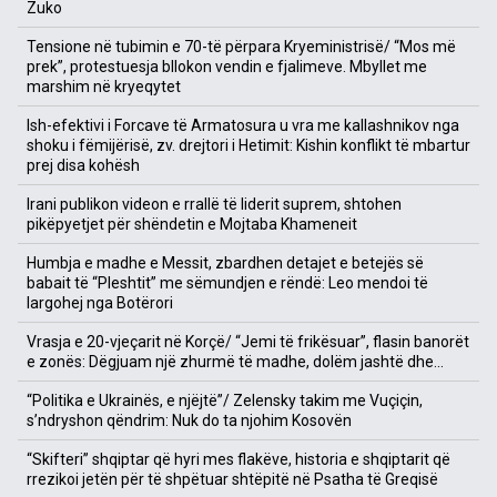
Zuko
Tensione në tubimin e 70-të përpara Kryeministrisë/ “Mos më
prek”, protestuesja bllokon vendin e fjalimeve. Mbyllet me
marshim në kryeqytet
Ish-efektivi i Forcave të Armatosura u vra me kallashnikov nga
shoku i fëmijërisë, zv. drejtori i Hetimit: Kishin konflikt të mbartur
prej disa kohësh
Irani publikon videon e rrallë të liderit suprem, shtohen
pikëpyetjet për shëndetin e Mojtaba Khameneit
Humbja e madhe e Messit, zbardhen detajet e betejës së
babait të “Pleshtit” me sëmundjen e rëndë: Leo mendoi të
largohej nga Botërori
Vrasja e 20-vjeçarit në Korçë/ “Jemi të frikësuar”, flasin banorët
e zonës: Dëgjuam një zhurmë të madhe, dolëm jashtë dhe…
“Politika e Ukrainës, e njëjtë”/ Zelensky takim me Vuçiçin,
s’ndryshon qëndrim: Nuk do ta njohim Kosovën
“Skifteri” shqiptar që hyri mes flakëve, historia e shqiptarit që
rrezikoi jetën për të shpëtuar shtëpitë në Psatha të Greqisë