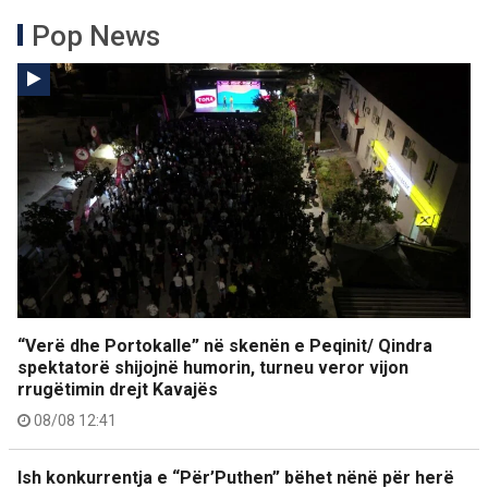
Pop News
“Verë dhe Portokalle” në skenën e Peqinit/ Qindra
spektatorë shijojnë humorin, turneu veror vijon
rrugëtimin drejt Kavajës
08/08 12:41
Ish konkurrentja e “Për’Puthen” bëhet nënë për herë