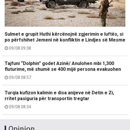
Sulmet e grupit Huthi kërcënojnë zgjerimin e luftës, si
po përfshihet Jemeni në konfliktin e Lindjes së Mesme
09/08 09:38
Tajfuni “Dolphin” godet Azinë/ Anulohen mbi 1,300
fluturime, më shumë se 400 mijë persona evakuohen
09/08 08:57
Turqia kufizon kalimin e disa anijeve në Detin e Zi,
rritet pasiguria për transportin tregtar
09/08 08:34
Opinion