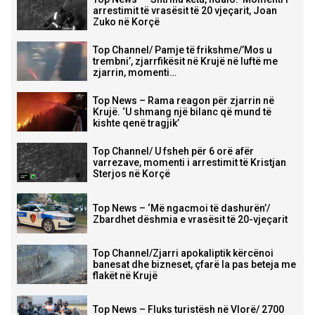
arrestimit të vrasësit të 20 vjeçarit, Joan
Zuko në Korçë
Top Channel/ Pamje të frikshme/’Mos u
trembni’, zjarrfikësit në Krujë në luftë me
zjarrin, momenti…
Top News – Rama reagon për zjarrin në
Krujë. ‘U shmang një bilanc që mund të
kishte qenë tragjik’
Top Channel/ U fsheh për 6 orë afër
varrezave, momenti i arrestimit të Kristjan
Sterjos në Korçë
Top News – ‘Më ngacmoi të dashurën’/
Zbardhet dëshmia e vrasësit të 20-vjeçarit
Top Channel/Zjarri apokaliptik kërcënoi
banesat dhe bizneset, çfarë la pas beteja me
flakët në Krujë
Top News – Fluks turistësh në Vlorë/ 2700