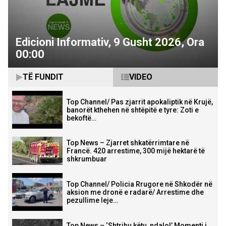
Edicioni Informativ, 9 Gusht 2026, Ora
00:00
TË FUNDIT
VIDEO
Top Channel/ Pas zjarrit apokaliptik në Krujë,
banorët kthehen në shtëpitë e tyre: Zoti e
bekoftë…
Top News – Zjarret shkatërrimtare në
Francë. 420 arrestime, 300 mijë hektarë të
shkrumbuar
Top Channel/ Policia Rrugore në Shkodër në
aksion me dronë e radarë/ Arrestime dhe
pezullime leje…
Top News – ‘Shtrihu këtu, ndalo!’ Momenti i