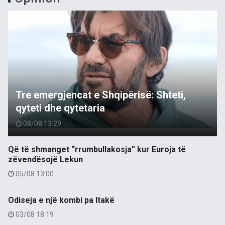
Tre emergjencat e Shqipërisë: Shteti,
qyteti dhe qytetaria
08/08 13:29
Që të shmanget “rrumbullakosja” kur Euroja të
zëvendësojë Lekun
05/08 13:00
Odiseja e një kombi pa Itakë
03/08 18:19