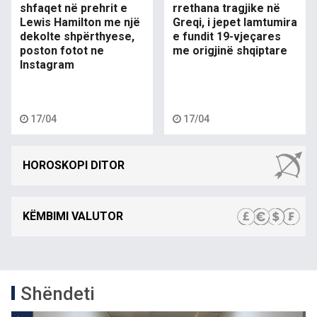
shfaqet në prehrit e
rrethana tragjike në
Lewis Hamilton me një
Greqi, i jepet lamtumira
dekolte shpërthyese,
e fundit 19-vjeçares
poston fotot ne
me origjinë shqiptare
Instagram
17/04
17/04
HOROSKOPI DITOR
KËMBIMI VALUTOR
Shëndeti