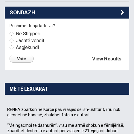
SONDAZH
Pushimet tuaja këtë vit?
Në Shqipëri
Jashtë vendit
Asgjëkundi
Vote
View Results
MË TË LEXUARAT
RENEA zbarkon në Korçë pas vrasjes së ish-ushtarit, i riu nuk
gjendet në banesë, zbulohet fotoja e autorit
“Më ngacmoi të dashurën”, vrau me armë shokun e fëmijërisë,
zbardhet dëshmia e autorit për vrasjen e 21-vjeçarit Johan