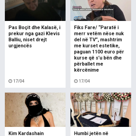
Pas Boçit dhe Kalasë, i
Fiks Fare/ “Paratë i
prekur nga gazi Klevis
merr vetëm nëse nuk
Balliu, niset drejt
del në TV”, mashtrim
urgjencës
me kurset estetike,
paguan 1100 euro për
kurse që s’u bën dhe
përballet me
kërcënime
17/04
17/04
Kim Kardashain
Humbi jetën në