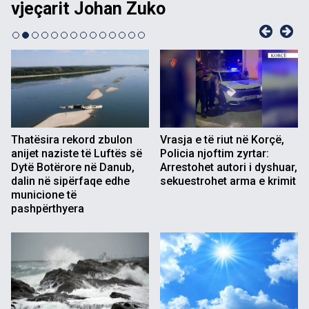
vjeçarit Johan Zuko
b
Vrasja e të riut në Korçë,
Thatësira rekord zbulon
Policia njoftim zyrtar:
anijet naziste të Luftës së
Arrestohet autori i dyshuar,
Dytë Botërore në Danub,
sekuestrohet arma e krimit
dalin në sipërfaqe edhe
municione të
pashpërthyera