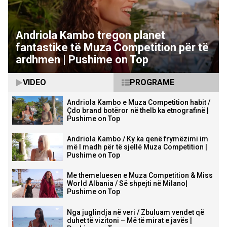
Andriola Kambo tregon planet
fantastike të Muza Competition për të
ardhmen | Pushime on Top
VIDEO
PROGRAME
Andriola Kambo e Muza Competition habit /
Çdo brand botëror në thelb ka etnografinë |
Pushime on Top
Andriola Kambo / Ky ka qenë frymëzimi im
më I madh për të sjellë Muza Competition |
Pushime on Top
Me themeluesen e Muza Competition & Miss
World Albania / Së shpejti në Milano|
Pushime on Top
Nga juglindja në veri / Zbuluam vendet që
duhet të vizitoni – Më të mirat e javës |