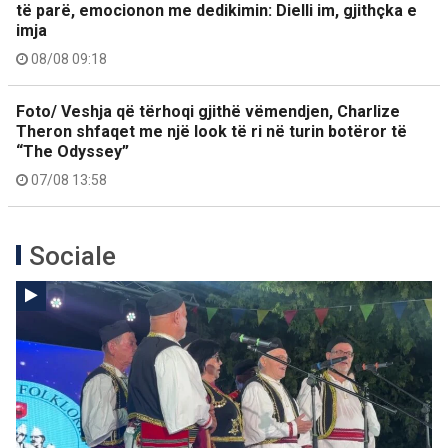
të parë, emocionon me dedikimin: Dielli im, gjithçka e
imja
08/08 09:18
Foto/ Veshja që tërhoqi gjithë vëmendjen, Charlize
Theron shfaqet me një look të ri në turin botëror të
“The Odyssey”
07/08 13:58
Sociale