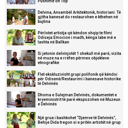
Pushime on Top
Delvina, Ansambël Arkitektonik, historiani: Të
gjitha banesat do restaurohen e kthehen në
bujtina
Përlotet artistja që këndon shqip te filmi
Odiseja:Emocion i madh, kënga labe më e
lashta në Ballkan
Si jetonin delvinjotët 1 shekull më parë, vizita
në muze na e rrëfen përmes objekteve
etnografike
Flet ekskluzivisht grupi polifonik që këndoi
për Odisenë/Restaurimi i banesave historike
të Delvinës
Dhoma e Sulejman Delvinës, dokumentet e
kryeministrit të parë ekspozohen në Muzeun
e Delvinës
Një grua i bashkohet “Djemve të Delvinës”,
Behije Dida tregon si e pritën artistët në grup