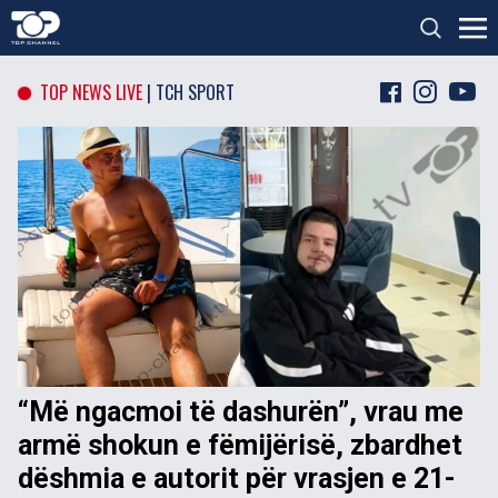
TOP NEWS LIVE
TCH SPORT
“Më ngacmoi të dashurën”, vrau me
N
armë shokun e fëmijërisë, zbardhet
p
dëshmia e autorit për vrasjen e 21-
R