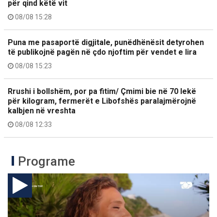
për qind këtë vit
08/08 15:28
Puna me pasaportë digjitale, punëdhënësit detyrohen
të publikojnë pagën në çdo njoftim për vendet e lira
08/08 15:23
Rrushi i bollshëm, por pa fitim/ Çmimi bie në 70 lekë
për kilogram, fermerët e Libofshës paralajmërojnë
kalbjen në vreshta
08/08 12:33
Programe