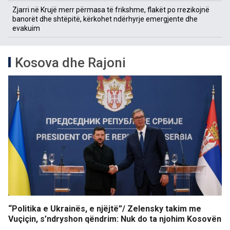
Zjarri në Krujë merr përmasa të frikshme, flakët po rrezikojnë
banorët dhe shtëpitë, kërkohet ndërhyrje emergjente dhe
evakuim
Kosova dhe Rajoni
“Politika e Ukrainës, e njëjtë”/ Zelensky takim me
Vuçiçin, s’ndryshon qëndrim: Nuk do ta njohim Kosovën