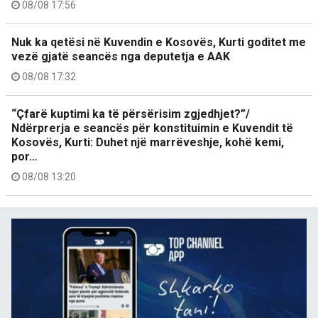
08/08 17:56
Nuk ka qetësi në Kuvendin e Kosovës, Kurti goditet me
vezë gjatë seancës nga deputetja e AAK
08/08 17:32
“Çfarë kuptimi ka të përsërisim zgjedhjet?”/
Ndërprerja e seancës për konstituimin e Kuvendit të
Kosovës, Kurti: Duhet një marrëveshje, kohë kemi,
por…
08/08 13:20