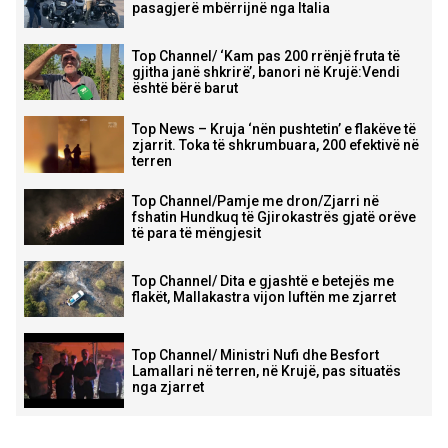
pasagjerë mbërrijnë nga Italia
Top Channel/ ‘Kam pas 200 rrënjë fruta të
gjitha janë shkrirë’, banori në Krujë:Vendi
është bërë barut
Top News – Kruja ‘nën pushtetin’ e flakëve të
zjarrit. Toka të shkrumbuara, 200 efektivë në
terren
Top Channel/Pamje me dron/Zjarri në
fshatin Hundkuq të Gjirokastrës gjatë orëve
të para të mëngjesit
Top Channel/ Dita e gjashtë e betejës me
flakët, Mallakastra vijon luftën me zjarret
Top Channel/ Ministri Nufi dhe Besfort
Lamallari në terren, në Krujë, pas situatës
nga zjarret