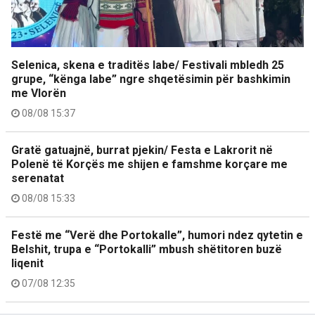
Selenica, skena e traditës labe/ Festivali mbledh 25
grupe, “kënga labe” ngre shqetësimin për bashkimin
me Vlorën
08/08 15:37
Gratë gatuajnë, burrat pjekin/ Festa e Lakrorit në
Polenë të Korçës me shijen e famshme korçare me
serenatat
08/08 15:33
Festë me “Verë dhe Portokalle”, humori ndez qytetin e
Belshit, trupa e “Portokalli” mbush shëtitoren buzë
liqenit
07/08 12:35