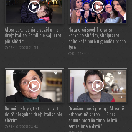
Altea bukuroshja e vogël u nis
Nata e vajzave! Tre vajza
drejt Italisë. Familja e saj lutet
kërkojnë shërim, shqiptarët
për shërim
edhe këtë herë u gjendën pranë
tyre
07/11/2025 21:54
01/11/2025 00:00
Butoni u shtyp, të treja vajzat
Graciano mezi pret që Altea të
do të dërgohen drejt Italisë për
kthehet në shtëpi… “E dua
shërim
shumë motrën time, është
zemra ime e dytë.”
31/10/2025 23:43