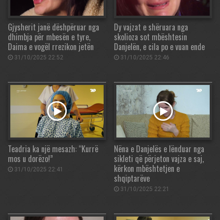
Gjysherit janë dëshpëruar nga
Dy vajzat e shëruara nga
dhimbja për mbesën e tyre,
skolioza sot mbështesin
Daima e vogël rrezikon jetën
Danjelën, e cila po e vuan ende
31/10/2025 22:52
31/10/2025 22:46
Teadria ka një mesazh: “Kurrë
Nëna e Danjelës e lënduar nga
mos u dorëzo!”
sikleti që përjeton vajza e saj,
kërkon mbështetjen e
31/10/2025 22:41
shqiptarëve
31/10/2025 22:21