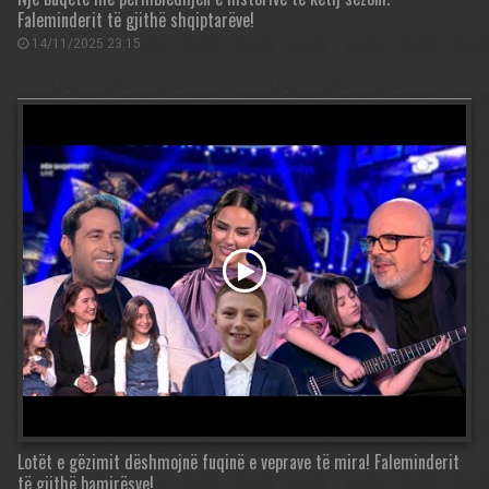
Faleminderit të gjithë shqiptarëve!
14/11/2025 23:15
Lotët e gëzimit dëshmojnë fuqinë e veprave të mira! Faleminderit
të gjithë bamirësve!