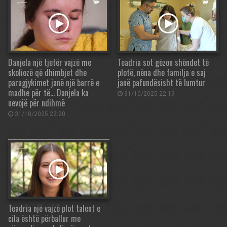
Danjela një tjetër vajzë me
Teadria sot gëzon shëndet të
skoliozë që dhimbjet dhe
plotë, nëna dhe familja e saj
paragjykimet janë një barrë e
janë pafundësisht të lumtur
madhe për të… Danjela ka
31/10/2025 22:19
nevojë për ndihmë
31/10/2025 22:20
Teadria një vajzë plot talent e
cila është përballur me