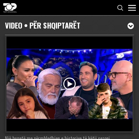
VIDEO • PËR SHQIPTARËT
Një buqetë me përmbledhjen e historive të këtij sezoni.