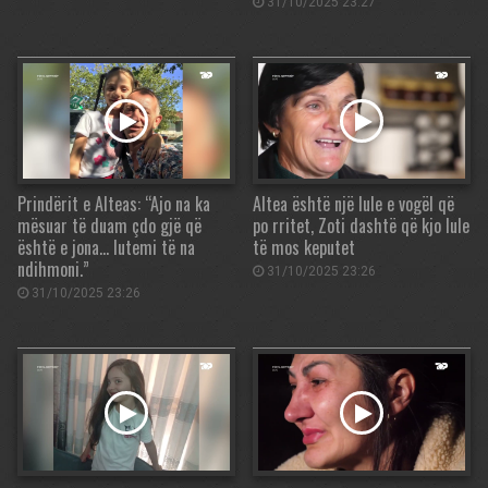
31/10/2025 23:27
Prindërit e Alteas: “Ajo na ka
Altea është një lule e vogël që
mësuar të duam çdo gjë që
po rritet, Zoti dashtë që kjo lule
është e jona… lutemi të na
të mos keputet
ndihmoni.”
31/10/2025 23:26
31/10/2025 23:26