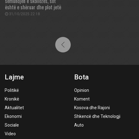
sëmundjen e skoliozës, sot
është e shëruar dhe plot jetë
31/10/2025 22:18
Lajme
Bota
Politikë
Opinion
Kronikë
Koment
Aktualitet
Kosova dhe Rajoni
Ekonomi
Shkencë dhe Teknologji
Sociale
Auto
Video