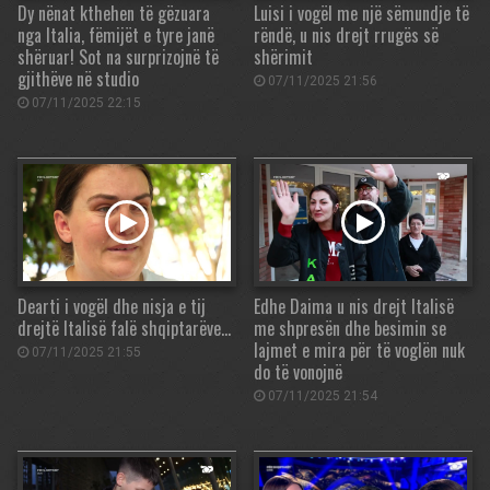
Dy nënat kthehen të gëzuara
Luisi i vogël me një sëmundje të
nga Italia, fëmijët e tyre janë
rëndë, u nis drejt rrugës së
shëruar! Sot na surprizojnë të
shërimit
gjithëve në studio
07/11/2025 21:56
07/11/2025 22:15
Dearti i vogël dhe nisja e tij
Edhe Daima u nis drejt Italisë
drejtë Italisë falë shqiptarëve…
me shpresën dhe besimin se
lajmet e mira për të voglën nuk
07/11/2025 21:55
do të vonojnë
07/11/2025 21:54