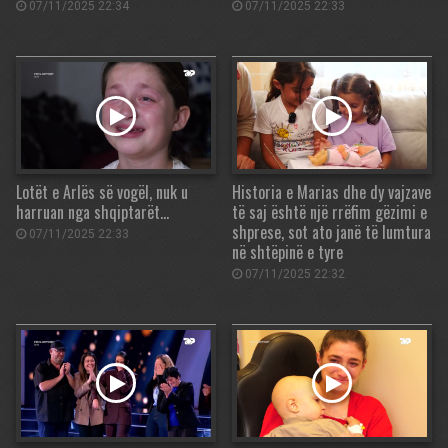
07/11/2025 22:34
07/11/2025 22:33
Lotët e Arlës së vogël, nuk u
Historia e Marias dhe dy vajzave
harruan nga shqiptarët…
të saj është një rrëfim gëzimi e
shprese, sot ato janë të lumtura
07/11/2025 22:33
në shtëpinë e tyre
07/11/2025 22:32