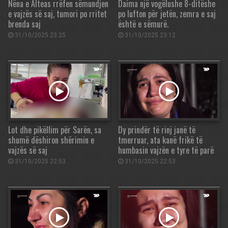
Nëna e Alteas rrëfen sëmundjen
Daima një vogëlushe 8-ditëshe
e vajzës së saj, tumori po rritet
po lufton për jetën, zemra e saj
brenda saj
është e sëmurë.
31/10/2025 23:25
31/10/2025 23:12
Lot dhe pikëllim për Sarën, sa
Dy prindër të rinj janë të
shumë dëshiron shërimin e
tmerruar, ata kanë frikë të
vajzës së saj
humbasin vajzën e tyre të parë
31/10/2025 22:53
31/10/2025 22:53