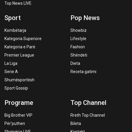
Top News LIVE
Sport
Pop News
Kombëtarja
Showbiz
Kategoria Superiore
Lifestyle
Kategoria e Parë
Fashion
Premier League
Shëndeti
La Liga
Dieta
Serie A
Receta gatimi
Shumësportësh
Sport Gossip
Programe
Top Channel
Big Brother VIP
Rreth Top Channel
Për’puthen
Bileta
Shqipëria LIVE
Kontakt