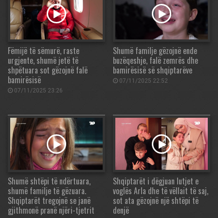
Fëmijë të sëmurë, raste
Shumë familje gëzojnë ende
urgjente, shumë jetë të
buzëqeshje, falë zemrës dhe
shpëtuara sot gëzojnë falë
bamirësisë së shqiptarëve
bamirësisë
07/11/2025 22:52
07/11/2025 23:26
Shumë shtëpi të ndërtuara,
Shqiptarët i dëgjuan lutjet e
shumë familje të gëzuara.
voglës Arla dhe të vëllait të saj,
Shqiptarët tregojnë se janë
sot ata gëzojnë një shtëpi të
gjithmonë pranë njëri-tjetrit
denjë