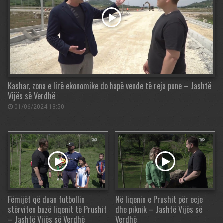
Kashar, zona e lirë ekonomike do hapë vende të reja pune – Jashtë
Vijës së Verdhë
01/06/2024 13:50
Fëmijët që duan futbollin
Në liqenin e Prushit për ecje
stërviten buzë liqenit të Prushit
dhe piknik – Jashtë Vijës së
– Jashtë Vijës së Verdhë
Verdhë