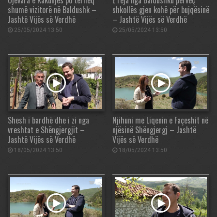
shumë vizitorë në Baldushk –
shkollës gjen kohë për bujqësinë
Jashtë Vijës së Verdhë
– Jashtë Vijës së Verdhë
25/05/2024 13:50
25/05/2024 13:50
Shesh i bardhë dhe i zi nga
Njihuni me Liqenin e Façeshit në
vreshtat e Shëngjergjit –
njësinë Shëngjergj – Jashtë
Jashtë Vijës së Verdhë
Vijës së Verdhë
18/05/2024 13:50
18/05/2024 13:50