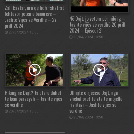
Zall Bastar, ura që lidh fshatrat
lehtëson jetën e banorëve –
Në Dajt, jo vetëm për hiking –
Jashtë Vijës së Verdhë – 27
Jashtë vijës së verdhë 20 prill
prill 2024
2024 – Episodi 2
27/04/2024 13:50
20/04/2024 13:50
Hiking në Dajt? Ja çfarë duhet
Ullinjtë e njësisë Dajt, nga
të keni parasysh – Jashtë vijës
shekullorët te ata të mbjellë
së verdhë
rishtazi – Jashtë vijës së
verdhë
20/04/2024 13:50
20/04/2024 13:50