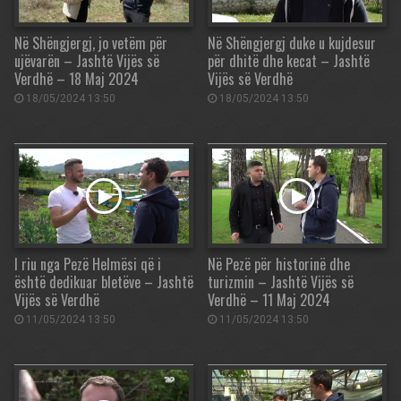
Në Shëngjergj, jo vetëm për
Në Shëngjergj duke u kujdesur
ujëvarën – Jashtë Vijës së
për dhitë dhe kecat – Jashtë
Verdhë – 18 Maj 2024
Vijës së Verdhë
18/05/2024 13:50
18/05/2024 13:50
I riu nga Pezë Helmësi që i
Në Pezë për historinë dhe
është dedikuar bletëve – Jashtë
turizmin – Jashtë Vijës së
Vijës së Verdhë
Verdhë – 11 Maj 2024
11/05/2024 13:50
11/05/2024 13:50