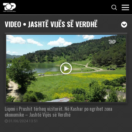
VIDEO • JASHTË VIJËS SË VERDHË
Liqeni i Prushit tërheq vizitorët. Në Kashar po ngrihet zona
ekonomike – Jashtë Vijës së Verdhë
01/06/2024 13:51