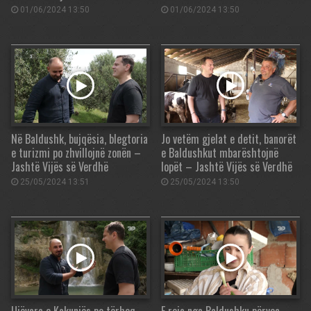
01/06/2024 13:50
01/06/2024 13:50
Në Baldushk, bujqësia, blegtoria
Jo vetëm gjelat e detit, banorët
e turizmi po zhvillojnë zonën –
e Baldushkut mbarështojnë
Jashtë Vijës së Verdhë
lopët – Jashtë Vijës së Verdhë
25/05/2024 13:51
25/05/2024 13:50
Ujëvara e Kakunjës po tërheq
E reja nga Baldushku përveç