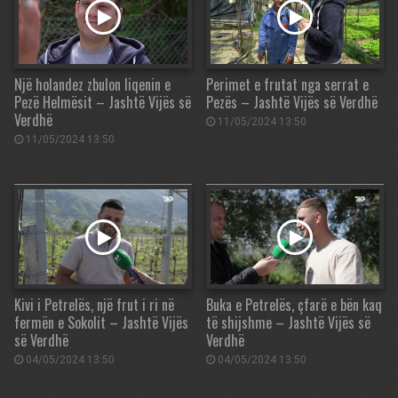
Një holandez zbulon liqenin e
Perimet e frutat nga serrat e
Pezë Helmësit – Jashtë Vijës së
Pezës – Jashtë Vijës së Verdhë
Verdhë
11/05/2024 13:50
11/05/2024 13:50
Kivi i Petrelës, një frut i ri në
Buka e Petrelës, çfarë e bën kaq
fermën e Sokolit – Jashtë Vijës
të shijshme – Jashtë Vijës së
së Verdhë
Verdhë
04/05/2024 13:50
04/05/2024 13:50