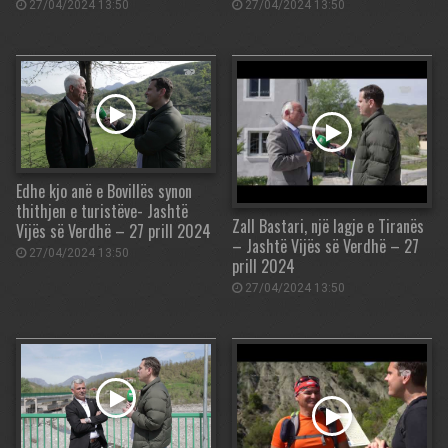
27/04/2024 13:50
27/04/2024 13:50
Edhe kjo anë e Bovillës synon
thithjen e turistëve- Jashtë
Zall Bastari, një lagje e Tiranës
Vijës së Verdhë – 27 prill 2024
– Jashtë Vijës së Verdhë – 27
27/04/2024 13:50
prill 2024
27/04/2024 13:50