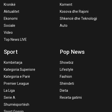
Kronikë
Koment
Aktualitet
Kosova dhe Rajoni
Ekonomi
Shkencë dhe Teknologji
Sociale
Auto
Video
Top News LIVE
Sport
Pop News
Kombëtarja
Showbiz
Kategoria Superiore
Lifestyle
Kategoria e Parë
Fashion
Premier League
Shëndeti
La Liga
Dieta
Serie A
Receta gatimi
Shumësportësh
Sport Gossip