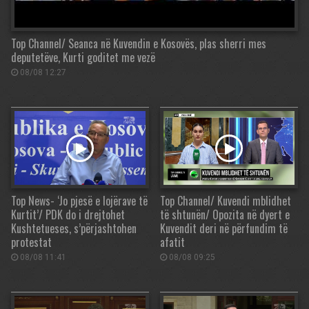
Top Channel/ Seanca në Kuvendin e Kosovës, plas sherri mes
deputetëve, Kurti goditet me vezë
08/08 12:27
Top News- ‘Jo pjesë e lojërave të
Top Channel/ Kuvendi mblidhet
Kurtit’/ PDK do i drejtohet
të shtunën/ Opozita në dyert e
Kushtetueses, s’përjashtohen
Kuvendit deri në përfundim të
protestat
afatit
08/08 11:41
08/08 09:25