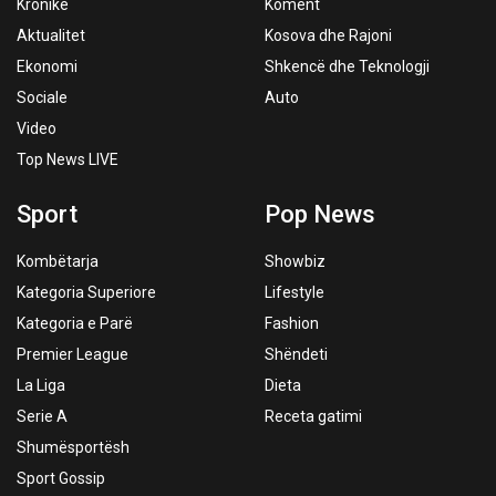
Kronikë
Koment
Aktualitet
Kosova dhe Rajoni
Ekonomi
Shkencë dhe Teknologji
Sociale
Auto
Video
Top News LIVE
Sport
Pop News
Kombëtarja
Showbiz
Kategoria Superiore
Lifestyle
Kategoria e Parë
Fashion
Premier League
Shëndeti
La Liga
Dieta
Serie A
Receta gatimi
Shumësportësh
Sport Gossip