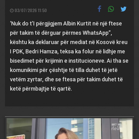
03/07/2026 11:50
‘Nuk do t’I përgjigjem Albin Kurtit në një ftese
për takim të dërguar përmes WhatsApp”,
kështu ka deklaruar për mediat në Kosovë kreu
I PDK, Bedri Hamza, teksa ka folur në lidhje me
bisedimet për krijimin e institucioneve. Ai tha se
komunikimi për çështje të tilla duhet të jetë
vetëm zyrtar, dhe se ftesa për takim duhet të
ketë përmbajtje të qartë.