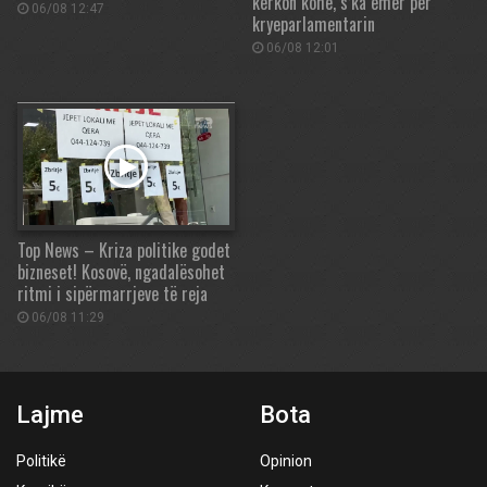
kërkon kohë, s’ka emër për
06/08 12:47
kryeparlamentarin
06/08 12:01
Top News – Kriza politike godet
bizneset! Kosovë, ngadalësohet
ritmi i sipërmarrjeve të reja
06/08 11:29
Lajme
Bota
Politikë
Opinion