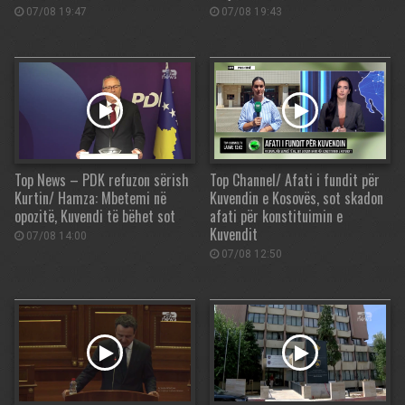
07/08 19:47
07/08 19:43
Top News – PDK refuzon sërish
Top Channel/ Afati i fundit për
Kurtin/ Hamza: Mbetemi në
Kuvendin e Kosovës, sot skadon
opozitë, Kuvendi të bëhet sot
afati për konstituimin e
Kuvendit
07/08 14:00
07/08 12:50