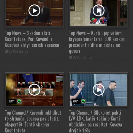
Top News – Skadon afati
Top News – Kurti i jep vetëm
Kushtetues. Por, Kuvendi i
kryeparlamentarin. LDK kërkon
Kosovën shtyn sërish seancën
presidentin dhe ministra në
qeveri
07/08 23:06
07/08 20:05
Top Channel/ Kuvendi mblidhet
Top Channel/ Bllokohet pakti
të shtunën, seanca pas afatit,
LVV-LDK, katër takime Kurti-
ekspertët: Është shkelur
Abdixhiku pa rezultat. Kosova
Kushtetuta
drejt krizës