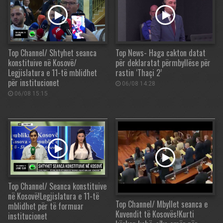
Top Channel/ Shtyhet seanca
Top News- Haga cakton datat
konstituive në Kosovë/
për deklaratat përmbyllëse për
Legjislatura e 11-të mblidhet
rastin ‘Thaçi 2’
për institucionet
06/08 14:28
06/08 15:15
Top Channel/ Seanca konstituive
në Kosovë!Legjislatura e 11-të
Top Channel/ Mbyllet seanca e
mblidhet për të formuar
Kuvendit të Kosovës!Kurti
institucionet