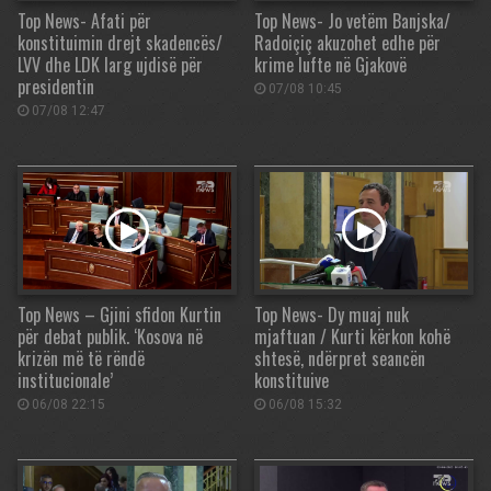
Top News- Afati për
Top News- Jo vetëm Banjska/
konstituimin drejt skadencës/
Radoiçiç akuzohet edhe për
LVV dhe LDK larg ujdisë për
krime lufte në Gjakovë
presidentin
07/08 10:45
07/08 12:47
Top News – Gjini sfidon Kurtin
Top News- Dy muaj nuk
për debat publik. ‘Kosova në
mjaftuan / Kurti kërkon kohë
krizën më të rëndë
shtesë, ndërpret seancën
institucionale’
konstituive
06/08 22:15
06/08 15:32