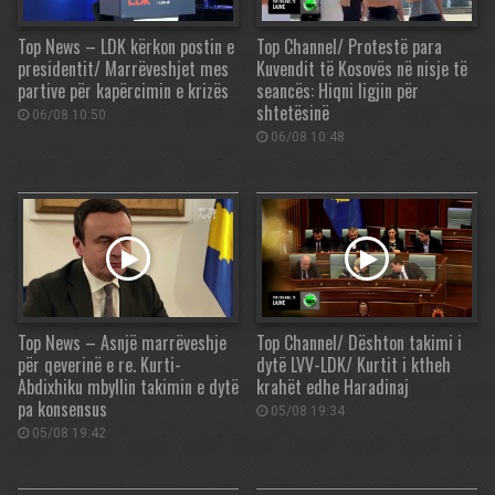
Top News – LDK kërkon postin e
Top Channel/ Protestë para
presidentit/ Marrëveshjet mes
Kuvendit të Kosovës në nisje të
partive për kapërcimin e krizës
seancës: Hiqni ligjin për
shtetësinë
06/08 10:50
06/08 10:48
Top News – Asnjë marrëveshje
Top Channel/ Dështon takimi i
për qeverinë e re. Kurti-
dytë LVV-LDK/ Kurtit i ktheh
Abdixhiku mbyllin takimin e dytë
krahët edhe Haradinaj
pa konsensus
05/08 19:34
05/08 19:42