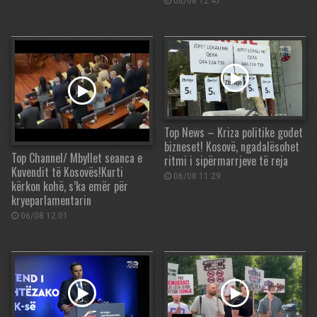
06/08 12:47
Top News – Kriza politike godet
bizneset! Kosovë, ngadalësohet
Top Channel/ Mbyllet seanca e
ritmi i sipërmarrjeve të reja
Kuvendit të Kosovës!Kurti
06/08 11:29
kërkon kohë, s’ka emër për
kryeparlamentarin
06/08 12:01