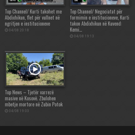
Top Channel/ Kurti takohet me
Top Channel/ Negociatat për
Abdixhikun, flet për vullnet në
formimin e institucioneve, Kurti
ngritjen e institucioneve
takon Abdixhikun në Kuvend:
Kemi…
04/08 20:18
04/08 19:13
Top News – Tjetër varrezë
masive në Kosovë. Zbulohen
mbetje mortore në Zubin Potok
04/08 19:03