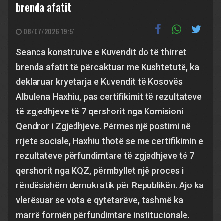
brenda afatit
08/07/2026 19:51
Seanca konstituive e Kuvendit do të thirret
brenda afatit të përcaktuar me Kushtetutë, ka
deklaruar kryetarja e Kuvendit të Kosovës
Albulena Haxhiu, pas certifikimit të rezultateve
të zgjedhjeve të 7 qershorit nga Komisioni
Qendror i Zgjedhjeve. Përmes një postimi në
rrjete sociale, Haxhiu thotë se me certifikimin e
rezultateve përfundimtare të zgjedhjeve të 7
qershorit nga KQZ, përmbyllet një proces i
rëndësishëm demokratik për Republikën. Ajo ka
vlerësuar se vota e qytetarëve, tashmë ka
marrë formën përfundimtare institucionale.