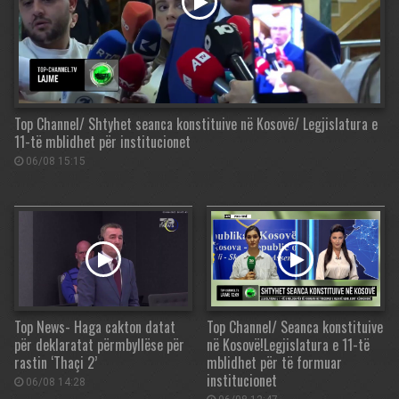
Top Channel/ Shtyhet seanca konstituive në Kosovë/ Legjislatura e
11-të mblidhet për institucionet
06/08 15:15
Top News- Haga cakton datat
Top Channel/ Seanca konstituive
për deklaratat përmbyllëse për
në Kosovë!Legjislatura e 11-të
rastin ‘Thaçi 2’
mblidhet për të formuar
institucionet
06/08 14:28