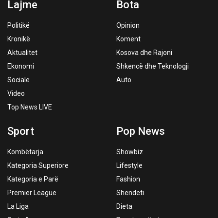
Lajme
Bota
Politikë
Opinion
Kronikë
Koment
Aktualitet
Kosova dhe Rajoni
Ekonomi
Shkencë dhe Teknologji
Sociale
Auto
Video
Top News LIVE
Sport
Pop News
Kombëtarja
Showbiz
Kategoria Superiore
Lifestyle
Kategoria e Parë
Fashion
Premier League
Shëndeti
La Liga
Dieta