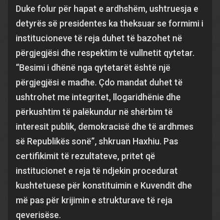
Duke folur për hapat e ardhshëm, ushtruesja e
detyrës së presidentes ka theksuar se formimi i
institucioneve të reja duhet të bazohet në
përgjegjësi dhe respektim të vullnetit qytetar.
“Besimi i dhënë nga qytetarët është një
përgjegjësi e madhe. Çdo mandat duhet të
ushtrohet me integritet, llogaridhënie dhe
përkushtim të palëkundur në shërbim të
interesit publik, demokracisë dhe të ardhmes
së Republikës sonë”, shkruan Haxhiu. Pas
certifikimit të rezultateve, pritet që
institucionet e reja të ndjekin procedurat
kushtetuese për konstituimin e Kuvendit dhe
më pas për krijimin e strukturave të reja
qeverisëse.