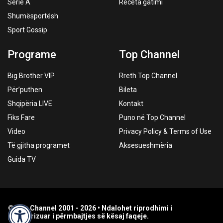
Serie A
Receta gatimi
Shumësportësh
Sport Gossip
Programe
Top Channel
Big Brother VIP
Rreth Top Channel
Për’puthen
Bileta
Shqipëria LIVE
Kontakt
Fiks Fare
Puno në Top Channel
Video
Privacy Policy & Terms of Use
Të gjitha programet
Aksesueshmëria
Guida TV
© Top Channel 2001 - 2026 • Ndalohet riprodhimi i
paautorizuar i përmbajtjes së kësaj faqeje.