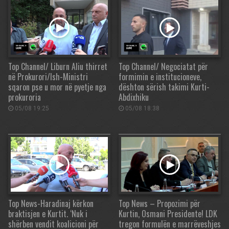
Top Channel/ Liburn Aliu thirret
Top Channel/ Negociatat për
në Prokurori/Ish-Ministri
formimin e institucioneve,
sqaron pse u mor në pyetje nga
dështon sërish takimi Kurti-
prokuroria
Abdixhiku
05/08 19:25
05/08 18:38
Top News-Haradinaj kërkon
Top News – Propozimi për
braktisjen e Kurtit. ‘Nuk i
Kurtin, Osmani Presidente! LDK
shërben vendit koalicioni për
tregon formulën e marrëveshjes