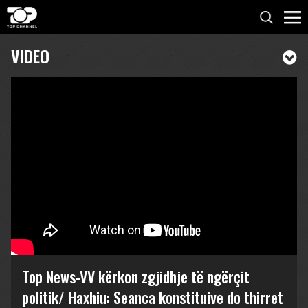
VIDEO
Top News-VV kërkon zgjidhje të ngërçit
politik/ Haxhiu: Seanca konstituive do thirret