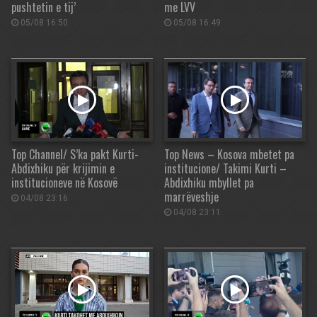
pushtetin e tij’
me LVV
05/08 16:50
05/08 16:49
Top Channel/ S’ka pakt Kurti-
Top News – Kosova mbetet pa
Abdixhiku për krijimin e
institucione/ Takimi Kurti –
institucioneve në Kosovë
Abdixhiku mbyllet pa
marrëveshje
04/08 23:16
04/08 23:11