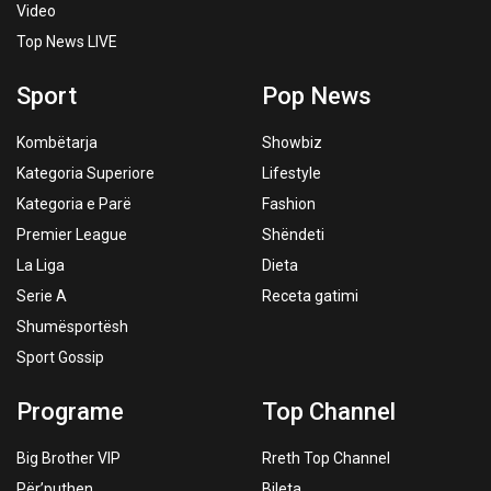
Video
Top News LIVE
Sport
Pop News
Kombëtarja
Showbiz
Kategoria Superiore
Lifestyle
Kategoria e Parë
Fashion
Premier League
Shëndeti
La Liga
Dieta
Serie A
Receta gatimi
Shumësportësh
Sport Gossip
Programe
Top Channel
Big Brother VIP
Rreth Top Channel
Për’puthen
Bileta