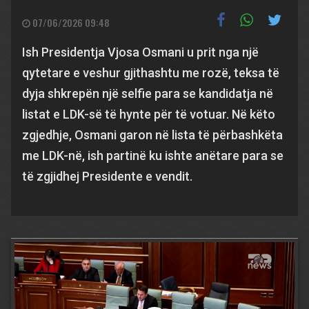
07/06/2026 09:48
Ish Presidentja Vjosa Osmani u prit nga një
qytetare e veshur gjithashtu me rozë, teksa të
dyja shkrepën një selfie para se kandidatja në
listat e LDK-së të hynte për të votuar. Në këto
zgjedhje, Osmani garon në lista të përbashkëta
me LDK-në, ish partinë ku ishte anëtare para se
të zgjidhej Presidente e vendit.