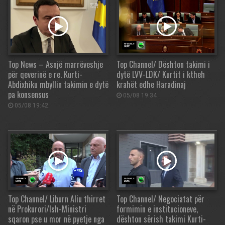
Top News – Asnjë marrëveshje
Top Channel/ Dështon takimi i
për qeverinë e re. Kurti-
dytë LVV-LDK/ Kurtit i ktheh
Abdixhiku mbyllin takimin e dytë
krahët edhe Haradinaj
pa konsensus
05/08 19:34
05/08 19:42
Top Channel/ Liburn Aliu thirret
Top Channel/ Negociatat për
në Prokurori/Ish-Ministri
formimin e institucioneve,
sqaron pse u mor në pyetje nga
dështon sërish takimi Kurti-