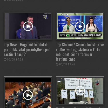
Top News- Haga cakton datat
Top Channel/ Seanca konstituive
për deklaratat përmbyllëse për
në Kosovë!Legjislatura e 11-të
rastin ‘Thaçi 2’
mblidhet për të formuar
institucionet
06/08 14:28
06/08 12:47