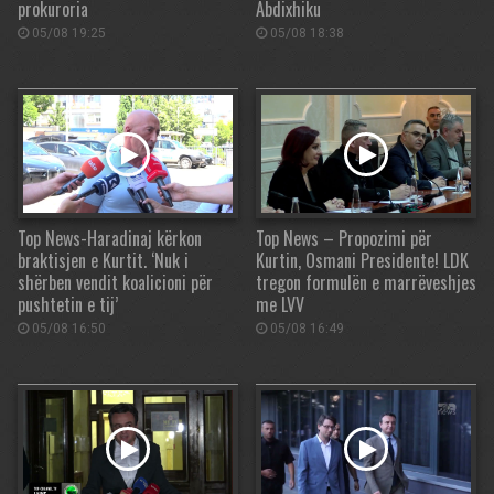
prokuroria
Abdixhiku
05/08 19:25
05/08 18:38
Top News-Haradinaj kërkon
Top News – Propozimi për
braktisjen e Kurtit. ‘Nuk i
Kurtin, Osmani Presidente! LDK
shërben vendit koalicioni për
tregon formulën e marrëveshjes
pushtetin e tij’
me LVV
05/08 16:50
05/08 16:49