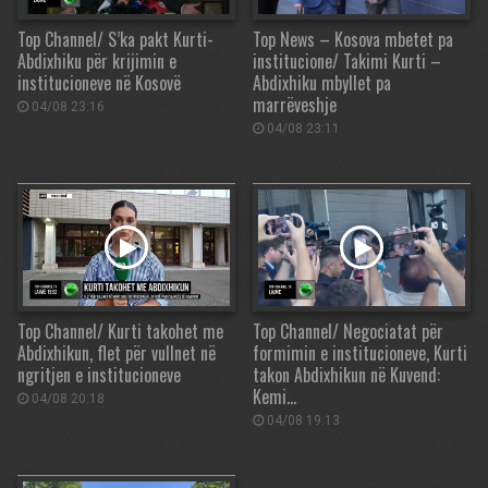
Top Channel/ S’ka pakt Kurti-
Top News – Kosova mbetet pa
Abdixhiku për krijimin e
institucione/ Takimi Kurti –
institucioneve në Kosovë
Abdixhiku mbyllet pa
marrëveshje
04/08 23:16
04/08 23:11
Top Channel/ Kurti takohet me
Top Channel/ Negociatat për
Abdixhikun, flet për vullnet në
formimin e institucioneve, Kurti
ngritjen e institucioneve
takon Abdixhikun në Kuvend:
Kemi…
04/08 20:18
04/08 19:13