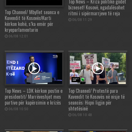
Top News – Kriza politike godet
bizneset! Kosovë, ngadalësohet
Top Channel/ Mbyllet seanca e
ritmi i sipërmarrjeve të reja
Kuvendit të Kosovës!Kurti
06/08 11:29
kërkon kohë, s’ka emër për
kryeparlamentarin
06/08 12:01
Top News – LDK kërkon postin e
Top Channel/ Protestë para
presidentit/ Marrëveshjet mes
Kuvendit të Kosovës në nisje të
partive për kapërcimin e krizës
seancës: Hiqni ligjin për
shtetësinë
06/08 10:50
06/08 10:48