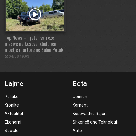
Top News – Tjetër varrezë
masive në Kosovë. Zbulohen
mbetje mortore në Zubin Potok
04/08 19:03
Lajme
Bota
Politikë
Opinion
Kronikë
Koment
Aktualitet
Kosova dhe Rajoni
Ekonomi
Shkencë dhe Teknologji
Sociale
Auto