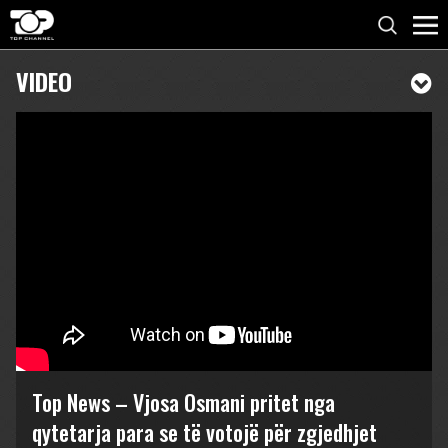
VIDEO
Top News – Vjosa Osmani pritet nga
qytetarja para se të votojë për zgjedhjet