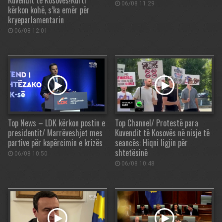
Kuvendit të Kosovës!Kurti
06/08 11:29
kërkon kohë, s’ka emër për
kryeparlamentarin
06/08 12:01
Top News – LDK kërkon postin e
Top Channel/ Protestë para
presidentit/ Marrëveshjet mes
Kuvendit të Kosovës në nisje të
partive për kapërcimin e krizës
seancës: Hiqni ligjin për
shtetësinë
06/08 10:50
06/08 10:48