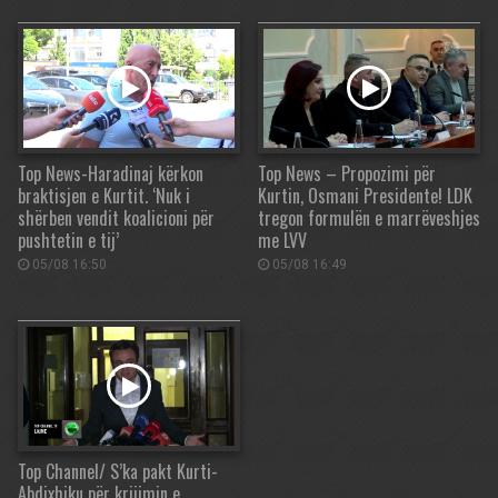
Top News-Haradinaj kërkon
Top News – Propozimi për
braktisjen e Kurtit. ‘Nuk i
Kurtin, Osmani Presidente! LDK
shërben vendit koalicioni për
tregon formulën e marrëveshjes
pushtetin e tij’
me LVV
05/08 16:50
05/08 16:49
Top Channel/ S’ka pakt Kurti-
Abdixhiku për krijimin e