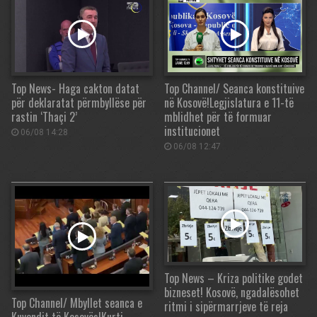
Top News- Haga cakton datat
Top Channel/ Seanca konstituive
për deklaratat përmbyllëse për
në Kosovë!Legjislatura e 11-të
rastin ‘Thaçi 2’
mblidhet për të formuar
institucionet
06/08 14:28
06/08 12:47
Top News – Kriza politike godet
bizneset! Kosovë, ngadalësohet
Top Channel/ Mbyllet seanca e
ritmi i sipërmarrjeve të reja