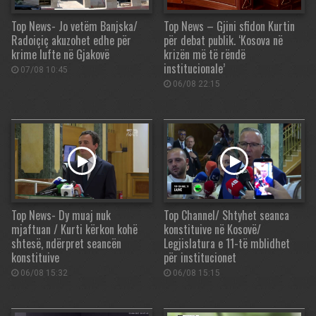
Top News- Jo vetëm Banjska/
Top News – Gjini sfidon Kurtin
Radoiçiç akuzohet edhe për
për debat publik. ‘Kosova në
krime lufte në Gjakovë
krizën më të rëndë
institucionale’
07/08 10:45
06/08 22:15
Top News- Dy muaj nuk
Top Channel/ Shtyhet seanca
mjaftuan / Kurti kërkon kohë
konstituive në Kosovë/
shtesë, ndërpret seancën
Legjislatura e 11-të mblidhet
konstituive
për institucionet
06/08 15:32
06/08 15:15