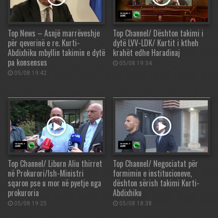
Top News – Asnjë marrëveshje
Top Channel/ Dështon takimi i
për qeverinë e re. Kurti-
dytë LVV-LDK/ Kurtit i ktheh
Abdixhiku mbyllin takimin e dytë
krahët edhe Haradinaj
pa konsensus
05/08 19:34
05/08 19:42
Top Channel/ Liburn Aliu thirret
Top Channel/ Negociatat për
në Prokurori/Ish-Ministri
formimin e institucioneve,
sqaron pse u mor në pyetje nga
dështon sërish takimi Kurti-
prokuroria
Abdixhiku
05/08 19:25
05/08 18:38