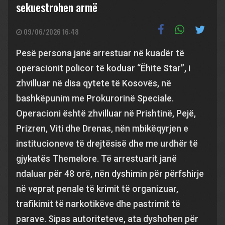
sekuestrohen armë
09/06/2026 16:48
Pesë persona janë arrestuar në kuadër të
operacionit policor të koduar “Ëhite Star”, i
zhvilluar në disa qytete të Kosovës, në
bashkëpunim me Prokurorinë Speciale.
Operacioni është zhvilluar në Prishtinë, Pejë,
Prizren, Viti dhe Drenas, nën mbikëqyrjen e
institucioneve të drejtësisë dhe me urdhër të
gjykatës Themelore. Të arrestuarit janë
ndaluar për 48 orë, nën dyshimin për përfshirje
në veprat penale të krimit të organizuar,
trafikimit të narkotikëve dhe pastrimit të
parave. Sipas autoriteteve, ata dyshohen për