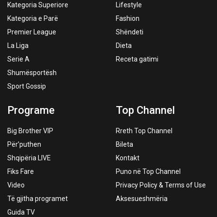
Kategoria Superiore
Lifestyle
Kategoria e Parë
Fashion
Premier League
Shëndeti
La Liga
Dieta
Serie A
Receta gatimi
Shumësportësh
Sport Gossip
Programe
Top Channel
Big Brother VIP
Rreth Top Channel
Për’puthen
Bileta
Shqipëria LIVE
Kontakt
Fiks Fare
Puno në Top Channel
Video
Privacy Policy & Terms of Use
Të gjitha programet
Aksesueshmëria
Guida TV