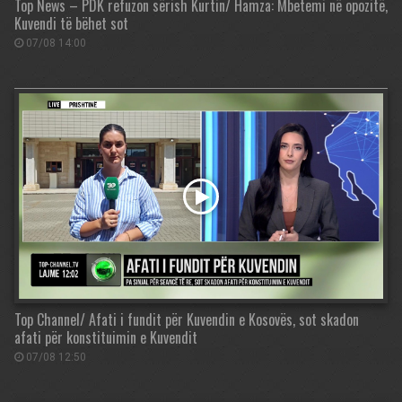
Top News – PDK refuzon sërish Kurtin/ Hamza: Mbetemi në opozitë,
Kuvendi të bëhet sot
07/08 14:00
Top Channel/ Afati i fundit për Kuvendin e Kosovës, sot skadon
afati për konstituimin e Kuvendit
07/08 12:50