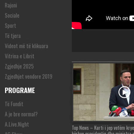
Rajoni
Sociale
Sport
Të tjera
Videot më të klikuara
Vitrina e Librit
Zgjedhje 2025
Zgjedhjet vendore 2019
PROGRAME
Të Fundit
A je bre normal?
A.Live.Night
Top News – Kurti i jep vetëm kry
kërkon presidentin dhe ministra 