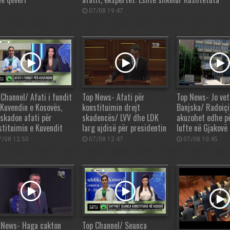
07/08 19:47
 Channel/ Afati i fundit
Top News- Afati për
Top News- Jo ve
 Kuvendin e Kosovës,
konstituimin drejt
Banjska/ Radoiçi
 skadon afati për
skadencës/ LVV dhe LDK
akuzohet edhe p
stituimin e Kuvendit
larg ujdisë për presidentin
lufte në Gjakovë
/08 12:50
07/08 12:47
07/08 10:45
 News- Haga cakton
Top Channel/ Seanca