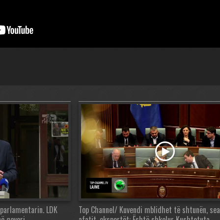
eparlamentarin. LDK
Top Channel/ Kuvendi mblidhet të shtunën, se
në qeveri
afatit, ekspertët: Është shkelur Kushtetuta