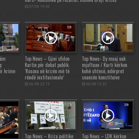
07/08 19:43
tëm
Top News – Gjini sfidon
Top News- Dy muaj nuk
ç
Kurtin për debat publik.
mjaftuan / Kurti kërkon
ër krime
‘Kosova në krizën më të
kohë shtesë, ndërpret
rëndë institucionale’
seancën konstituive
06/08 22:15
06/08 15:32
Top News – Kriza politike
Top News – LDK kërkon