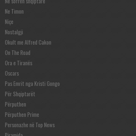
Në sofrën shqiptare
Ne Timon
Niçe
Nostalgji
Okult me Alfred Cakon
On The Road
Ora e Tiranës
Oscars
Pas Emrit nga Kristi Gongo
Për Shqiptarët
Përputhen
Përputhen Prime
Personazhe në Top News
Piramida