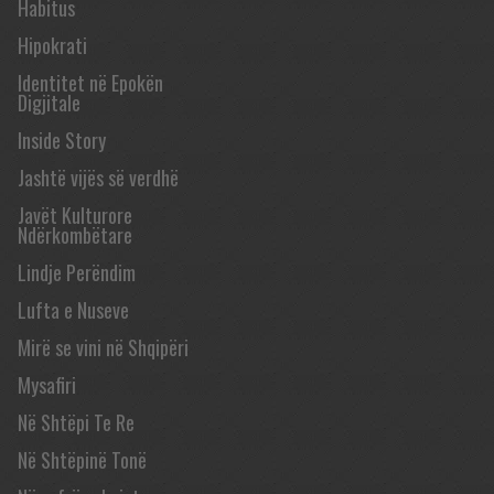
Habitus
Hipokrati
Identitet në Epokën
Digjitale
Inside Story
Jashtë vijës së verdhë
Javët Kulturore
Ndërkombëtare
Lindje Perëndim
Lufta e Nuseve
Mirë se vini në Shqipëri
Mysafiri
Në Shtëpi Te Re
Në Shtëpinë Tonë