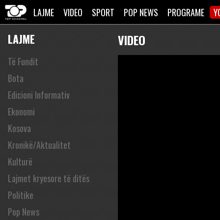
LAJME
VIDEO
SPORT
POP NEWS
PROGRAME
Y
LAJME
VIDEO
Të Fundit
Bota
Edicioni Informativ
Ekonomi
Kosova
Kronikë/Aktualitet
Kulturë
Lajmet kryesore të ditës
Politike
Pop News