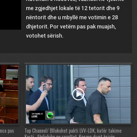
me zgjedhjet lokale të 12 tetorit dhe 9
nëntorit dhe u mbyllë me votimin e 28
dhjetorit. Por vetëm pas pak muajsh,
votohet sërish.
anca pas
Top Channel/ Bllokohet pakti LVV-LDK, katër takime
Kurti- Abdixhiku pa rezultat. Kosova drejt krizës