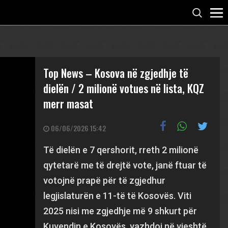
Top News – Kosova në zgjedhje të
dielën / 2 milionë votues në lista, KQZ
merr masat
06/06/2026 15:42
Të dielën e 7 qershorit, rreth 2 milionë
qytetarë me të drejtë vote, janë ftuar të
votojnë prapë për të zgjedhur
legjislaturën e 11-të të Kosovës. Viti
2025 nisi me zgjedhje më 9 shkurt për
Kuvendin e Kosovës, vazhdoi në vjeshtë