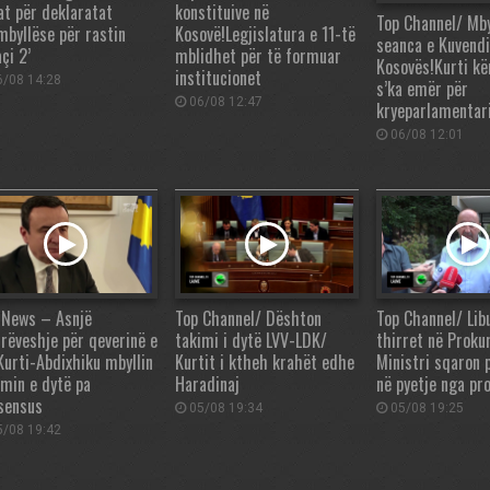
at për deklaratat
konstituive në
Top Channel/ Mby
mbyllëse për rastin
Kosovë!Legjislatura e 11-të
seanca e Kuvendi
çi 2’
mblidhet për të formuar
Kosovës!Kurti kë
institucionet
/08 14:28
s’ka emër për
06/08 12:47
kryeparlamentar
06/08 12:01
 News – Asnjë
Top Channel/ Dështon
Top Channel/ Lib
rëveshje për qeverinë e
takimi i dytë LVV-LDK/
thirret në Proku
 Kurti-Abdixhiku mbyllin
Kurtit i ktheh krahët edhe
Ministri sqaron 
imin e dytë pa
Haradinaj
në pyetje nga pr
sensus
05/08 19:34
05/08 19:25
/08 19:42