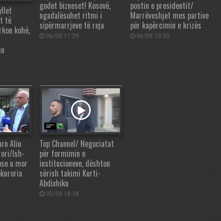
godet bizneset! Kosovë,
postin e presidentit/
llet
ngadalësohet ritmi i
Marrëveshjet mes partive
t të
sipërmarrjeve të reja
për kapërcimin e krizës
rkon kohë,
06/08 11:29
06/08 10:50
in
urn Aliu
Top Channel/ Negociatat
rori/Ish-
për formimin e
pse u mor
institucioneve, dështon
okuroria
sërish takimi Kurti-
Abdixhiku
05/08 18:38