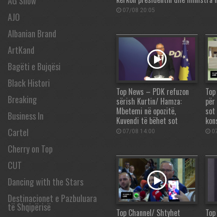
AG Show
07/08 20:05
AJO
Albanian Brand
ArtKand
Bagëti e Bujqësi
Black Histori
Top News – PDK refuzon
Top
Breaking
sërish Kurtin/ Hamza:
për
Mbetemi në opozitë,
sot
Business In
Kuvendi të bëhet sot
kon
Cartel
07/08 14:00
07
Cherry on Top
CUT
Dancing with the Stars
Destinacionet e Pazbuluara
të Shqipërisë
Top Channel/ Shtyhet
Top