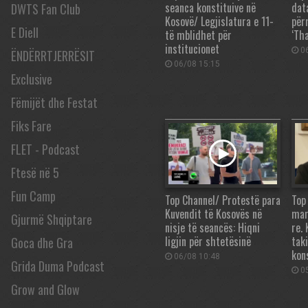
seanca konstituive në
dat
DWTS Fan Club
Kosovë/ Legjislatura e 11-
për
E Diell
të mblidhet për
‘Tha
institucionet
06
ËNDËRRTJERRËSIT
06/08 15:15
Exclusive
Fëmijët dhe Festat
Fiks Fare
FLET - Podcast
Ftesë në 5
Fun Camp
Top Channel/ Protestë para
Top
Kuvendit të Kosovës në
mar
Gjurmë Shqiptare
nisje të seancës: Hiqni
re.
ligjin për shtetësinë
tak
Goca dhe Gra
kon
06/08 10:48
Grida Duma Podcast
05
Grow and Glow