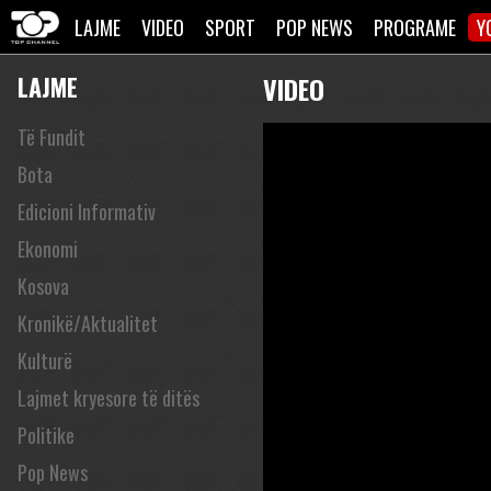
LAJME
VIDEO
SPORT
POP NEWS
PROGRAME
Y
LAJME
VIDEO
Të Fundit
Bota
Edicioni Informativ
Ekonomi
Kosova
Kronikë/Aktualitet
Kulturë
Lajmet kryesore të ditës
Politike
Pop News