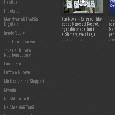
Habitus
Hipokrati
Top News – Kriza politike
Top
Identitet në Epokën
Digjitale
godet bizneset! Kosovë,
pos
ngadalësohet ritmi i
Mar
Inside Story
sipërmarrjeve të reja
për
06/08 11:29
06
Jashtë vijës së verdhë
Javët Kulturore
Ndërkombëtare
Lindje Perëndim
Lufta e Nuseve
Mirë se vini në Shqipëri
Mysafiri
Në Shtëpi Te Re
Në Shtëpinë Tonë