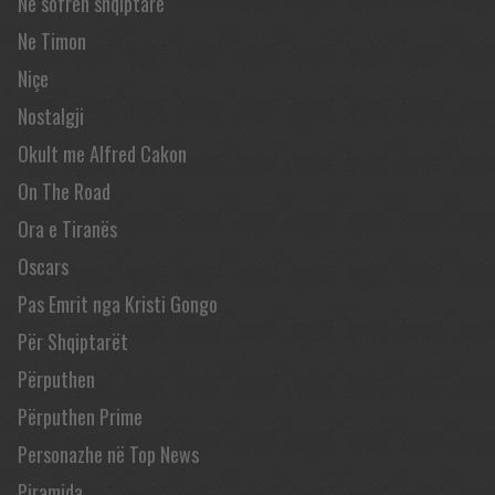
Në sofrën shqiptare
Ne Timon
Niçe
Nostalgji
Okult me Alfred Cakon
On The Road
Ora e Tiranës
Oscars
Pas Emrit nga Kristi Gongo
Për Shqiptarët
Përputhen
Përputhen Prime
Personazhe në Top News
Piramida