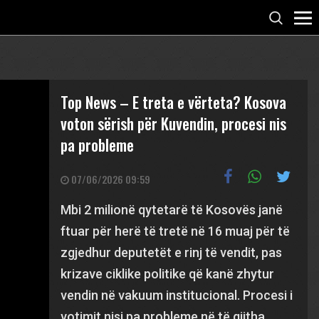
Top News – E treta e vërteta? Kosova
voton sërish për Kuvendin, procesi nis
pa probleme
07/06/2026 09:59
Mbi 2 milionë qytetarë të Kosovës janë
ftuar për herë të tretë në 16 muaj për të
zgjedhur deputetët e rinj të vendit, pas
krizave ciklike politike që kanë zhytur
vendin në vakuum institucional. Procesi i
votimit nisi pa probleme në të gjitha