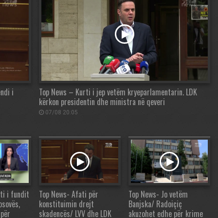
ndi i
Top News – Kurti i jep vetëm kryeparlamentarin. LDK
kërkon presidentin dhe ministra në qeveri
07/08 20:05
i i fundit
Top News- Afati për
Top News- Jo vetëm
osovës,
konstituimin drejt
Banjska/ Radoiçiç
 për
skadencës/ LVV dhe LDK
akuzohet edhe për krime