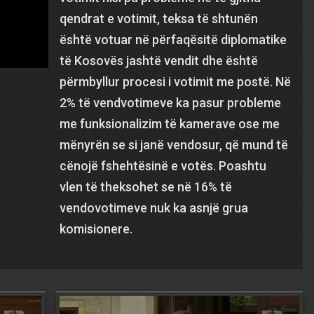
qendrat e votimit, teksa të shtunën
është votuar në përfaqësitë diplomatike
të Kosovës jashtë vendit dhe është
përmbyllur procesi i votimit me postë. Në
2% të vendvotimeve ka pasur probleme
me funksionalizim të kamerave ose me
mënyrën se si janë vendosur, që mund të
cënojë fshehtësinë e votës. Poashtu
vlen të theksohet se në 16% të
vendovotimeve nuk ka asnjë grua
komisionere.