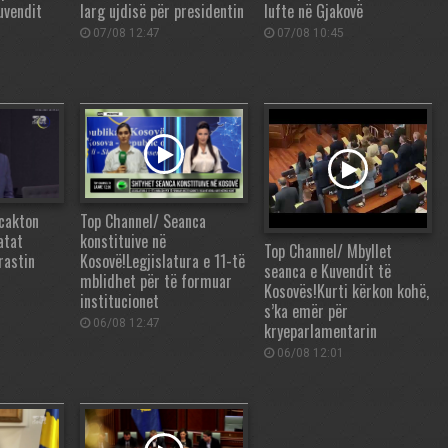
uvendit
larg ujdisë për presidentin
lufte në Gjakovë
07/08 12:47
07/08 10:45
cakton
Top Channel/ Seanca
atat
konstituive në
Top Channel/ Mbyllet
rastin
Kosovë!Legjislatura e 11-të
seanca e Kuvendit të
mblidhet për të formuar
Kosovës!Kurti kërkon kohë,
institucionet
s’ka emër për
06/08 12:47
kryeparlamentarin
06/08 12:01