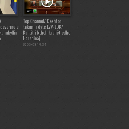
ë
Top Channel/ Dështon
qeverinë e
takimi i dytë LVV-LDK/
ku mbyllin
Kurtit i ktheh krahët edhe
a
Haradinaj
05/08 19:34