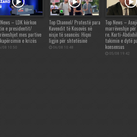
 News – LDK kërkon
Top Channel/ Protestë para
Top News – Asnj
tin e presidentit/
Kuvendit të Kosovës në
marrëveshje për 
rëveshjet mes partive
nisje të seancës: Hiqni
re. Kurti-Abdixhi
 kapërcimin e krizës
ligjin për shtetësinë
takimin e dytë p
konsensus
/08 10:50
06/08 10:48
05/08 19:42