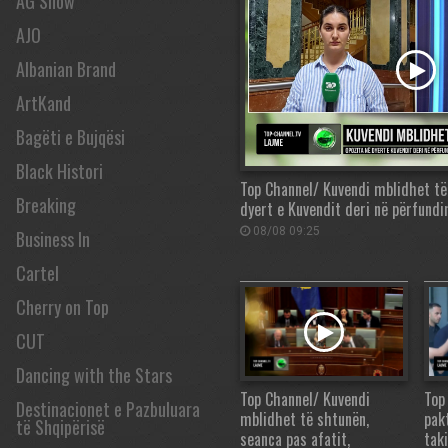
AG Show
AJO
Albanian Brand
ArtKand
Bagëti e Bujqësi
Black Histori
Top Channel/ Kuvendi mblidhet të
Breaking
dyert e Kuvendit deri në përfundi
08/08 09:25
Business In
Cartel
Cherry on Top
CUT
Dancing with the Stars
Top Channel/ Kuvendi
Top
Destinacionet e Pazbuluara
mblidhet të shtunën,
pak
të Shqipërisë
seanca pas afatit,
tak