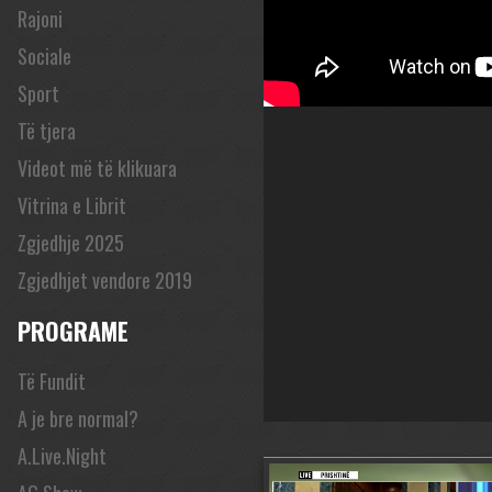
Rajoni
Sociale
Sport
Të tjera
Videot më të klikuara
Vitrina e Librit
Zgjedhje 2025
Zgjedhjet vendore 2019
PROGRAME
Të Fundit
A je bre normal?
A.Live.Night