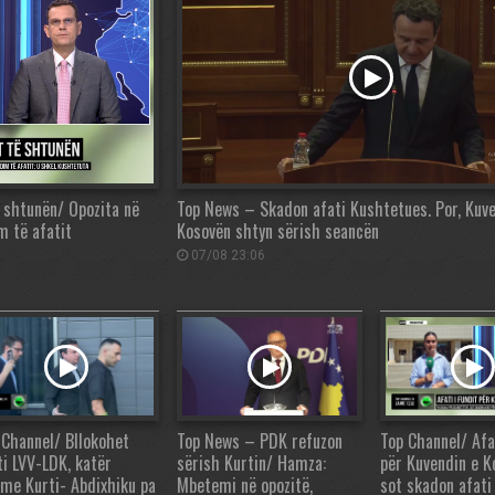
 shtunën/ Opozita në
Top News – Skadon afati Kushtetues. Por, Kuve
m të afatit
Kosovën shtyn sërish seancën
07/08 23:06
 Channel/ Bllokohet
Top News – PDK refuzon
Top Channel/ Afat
ti LVV-LDK, katër
sërish Kurtin/ Hamza:
për Kuvendin e K
ime Kurti- Abdixhiku pa
Mbetemi në opozitë,
sot skadon afati