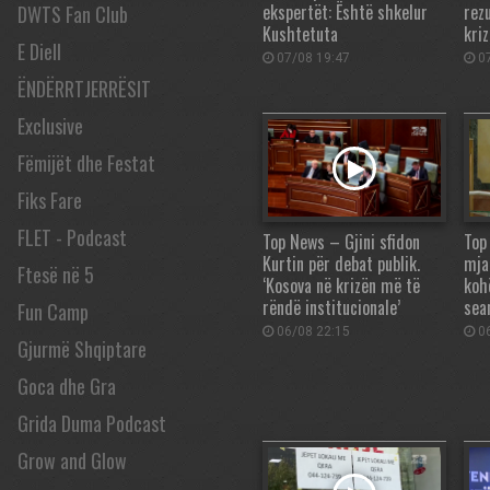
ekspertët: Është shkelur
rez
DWTS Fan Club
Kushtetuta
kri
E Diell
07/08 19:47
07
ËNDËRRTJERRËSIT
Exclusive
Fëmijët dhe Festat
Fiks Fare
FLET - Podcast
Top News – Gjini sfidon
Top
Kurtin për debat publik.
mja
Ftesë në 5
‘Kosova në krizën më të
koh
rëndë institucionale’
sea
Fun Camp
06/08 22:15
06
Gjurmë Shqiptare
Goca dhe Gra
Grida Duma Podcast
Grow and Glow