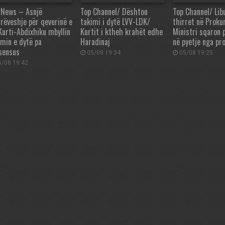
 News – Asnjë
Top Channel/ Dështon
Top Channel/ Lib
rëveshje për qeverinë e
takimi i dytë LVV-LDK/
thirret në Proku
 Kurti-Abdixhiku mbyllin
Kurtit i ktheh krahët edhe
Ministri sqaron 
imin e dytë pa
Haradinaj
në pyetje nga pr
sensus
05/08 19:34
05/08 19:25
/08 19:42