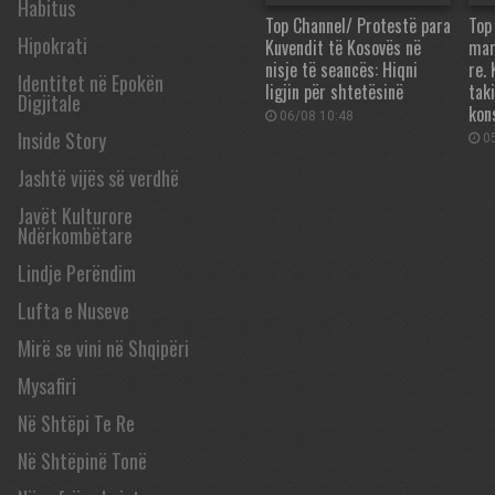
Habitus
Top Channel/ Protestë para
Top
Hipokrati
Kuvendit të Kosovës në
mar
nisje të seancës: Hiqni
re.
Identitet në Epokën
ligjin për shtetësinë
tak
Digjitale
kon
06/08 10:48
Inside Story
05
Jashtë vijës së verdhë
Javët Kulturore
Ndërkombëtare
Lindje Perëndim
Lufta e Nuseve
Mirë se vini në Shqipëri
Mysafiri
Në Shtëpi Te Re
Në Shtëpinë Tonë