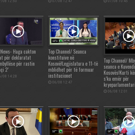
/08 12:50
07/08 12:47
07/08 10:45
 News- Haga cakton
Top Channel/ Seanca
at për deklaratat
konstituive në
Top Channel/ Mby
mbyllëse për rastin
Kosovë!Legjislatura e 11-të
seanca e Kuvendi
çi 2’
mblidhet për të formuar
Kosovës!Kurti kë
institucionet
/08 14:28
s’ka emër për
06/08 12:47
kryeparlamentar
06/08 12:01