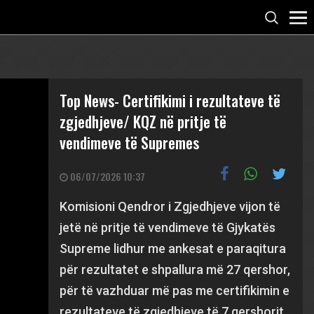
Top News- Certifikimi i rezultateve të
zgjedhjeve/ KQZ në pritje të
vendimeve të Supremes
06/07/2026 10:37
Komisioni Qendror i Zgjedhjeve vijon të
jetë në pritje të vendimeve të Gjykatës
Supreme lidhur me ankesat e paraqitura
për rezultatet e shpallura më 27 qershor,
për të vazhduar më pas me certifikimin e
rezultateve të zgjedhjeve të 7 qershorit.