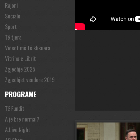
Rajoni
Sociale
Sport
Të tjera
Videot më të klikuara
Vitrina e Librit
Zgjedhje 2025
Zgjedhjet vendore 2019
PROGRAME
Të Fundit
A je bre normal?
A.Live.Night