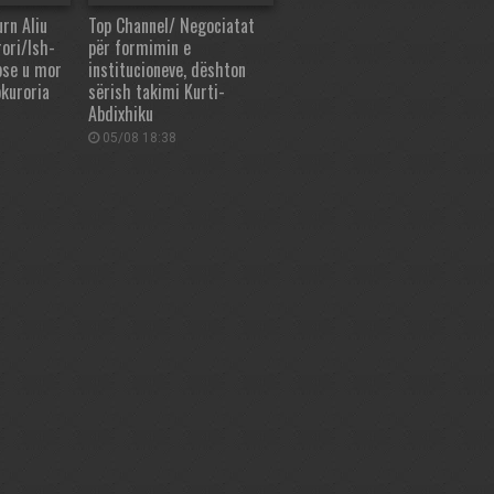
urn Aliu
Top Channel/ Negociatat
rori/Ish-
për formimin e
pse u mor
institucioneve, dështon
okuroria
sërish takimi Kurti-
Abdixhiku
05/08 18:38