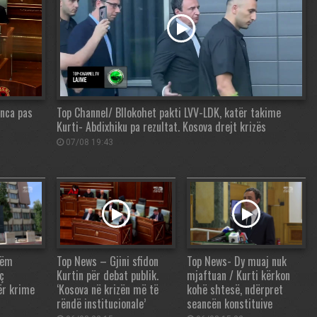
anca pas
Top Channel/ Bllokohet pakti LVV-LDK, katër takime
Kurti- Abdixhiku pa rezultat. Kosova drejt krizës
07/08 19:43
tëm
Top News – Gjini sfidon
Top News- Dy muaj nuk
ç
Kurtin për debat publik.
mjaftuan / Kurti kërkon
ër krime
‘Kosova në krizën më të
kohë shtesë, ndërpret
rëndë institucionale’
seancën konstituive