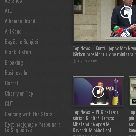
AG Show
AJO
Albanian Brand
ArtKand
Bagëti e Bujqësi
Top News – Kurti i jep vetëm kry
Black Histori
kërkon presidentin dhe ministra 
Breaking
07/08 20:05
Business In
Cartel
Cherry on Top
CUT
Top News – PDK refuzon
Top
Dancing with the Stars
sërish Kurtin/ Hamza:
për
Destinacionet e Pazbuluara
Mbetemi në opozitë,
sot
të Shqipërisë
Kuvendi të bëhet sot
kon