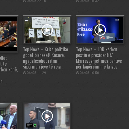
06/08 22:15
06/08 15:32
Top News – Kriza politike
Top News – LDK kërkon
godet bizneset! Kosovë,
postin e presidentit/
llet
ngadalësohet ritmi i
Marrëveshjet mes partive
t të
sipërmarrjeve të reja
për kapërcimin e krizës
rkon kohë,
06/08 11:29
06/08 10:50
in