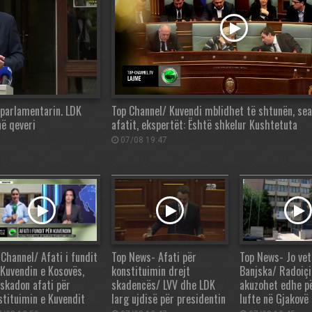
eparlamentarin. LDK
Top Channel/ Kuvendi mblidhet të shtunën, se
në qeveri
afatit, ekspertët: Është shkelur Kushtetuta
07/08 19:47
 Channel/ Afati i fundit
Top News- Afati për
Top News- Jo ve
 Kuvendin e Kosovës,
konstituimin drejt
Banjska/ Radoiçi
 skadon afati për
skadencës/ LVV dhe LDK
akuzohet edhe p
stituimin e Kuvendit
larg ujdisë për presidentin
lufte në Gjakovë