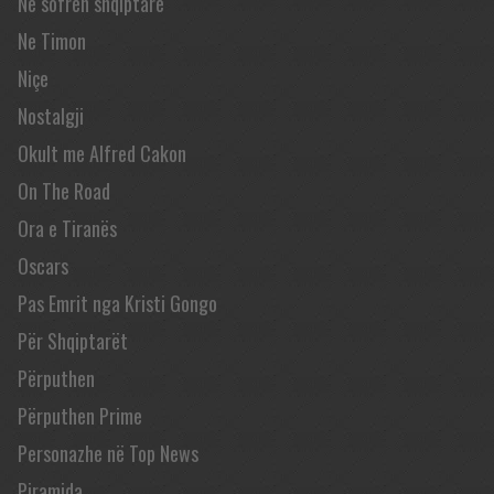
Në sofrën shqiptare
Ne Timon
Niçe
Nostalgji
Okult me Alfred Cakon
On The Road
Ora e Tiranës
Oscars
Pas Emrit nga Kristi Gongo
Për Shqiptarët
Përputhen
Përputhen Prime
Personazhe në Top News
Piramida