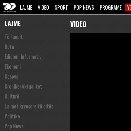
LAJME
VIDEO
SPORT
POP NEWS
PROGRAME
Y
LAJME
VIDEO
Të Fundit
Bota
Edicioni Informativ
Ekonomi
Kosova
Kronikë/Aktualitet
Kulturë
Lajmet kryesore të ditës
Politike
Pop News