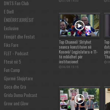
07/08 14:00
07
DWTS Fan Club
E Diell
ËNDËRRTJERRËSIT
Exclusive
Fëmijët dhe Festat
Top Channel/ Shtyhet
Top
Fiks Fare
seanca konstituive në
dat
Kosovë/ Legjislatura e 11-
për
FLET - Podcast
të mblidhet për
‘Tha
Ftesë në 5
institucionet
06
06/08 15:15
Fun Camp
Gjurmë Shqiptare
Goca dhe Gra
Grida Duma Podcast
Grow and Glow