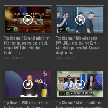
Top Channel/ Kuvendi mblidhet
Top Channel/ Bllokohet pakti
të shtunën, seanca pas afatit,
LVV-LDK, katër takime Kurti-
ekspertët: Është shkelur
Abdixhiku pa rezultat. Kosova
Kushtetuta
drejt krizës
07/08 19:47
07/08 19:43
Top News – PDK refuzon sërish
Top Channel/ Afati i fundit për
Kurtin/ Hamza: Mbetemi në
Kuvendin e Kosovës, sot skadon