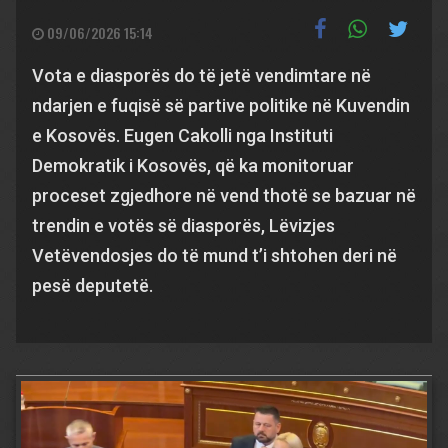
09/06/2026 15:14
Vota e diasporës do të jetë vendimtare në
ndarjen e fuqisë së partive politike në Kuvendin
e Kosovës. Eugen Cakolli nga Instituti
Demokratik i Kosovës, që ka monitoruar
proceset zgjedhore në vend thotë se bazuar në
trendin e votës së diasporës, Lëvizjes
Vetëvendosjes do të mund t’i shtohen deri në
pesë deputetë.