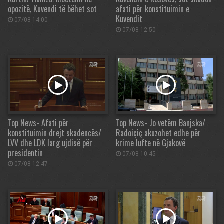
opozitë, Kuvendi të bëhet sot
afati për konstituimin e
Kuvendit
07/08 14:00
07/08 12:50
Top News- Afati për
Top News- Jo vetëm Banjska/
konstituimin drejt skadencës/
Radoiçiç akuzohet edhe për
LVV dhe LDK larg ujdisë për
krime lufte në Gjakovë
presidentin
07/08 10:45
07/08 12:47