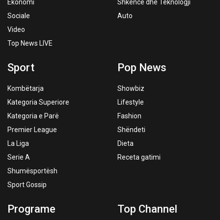
Ekonomi
Shkencë dhe Teknologji
Sociale
Auto
Video
Top News LIVE
Sport
Pop News
Kombëtarja
Showbiz
Kategoria Superiore
Lifestyle
Kategoria e Parë
Fashion
Premier League
Shëndeti
La Liga
Dieta
Serie A
Receta gatimi
Shumësportësh
Sport Gossip
Programe
Top Channel