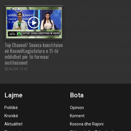
Top Channel/ Seanca konstituive
në Kosovë!Legjislatura e 11-të
mblidhet për të formuar
institucionet
06/08 12:47
Lajme
Bota
Politikë
Opinion
Kronikë
Koment
Aktualitet
Kosova dhe Rajoni