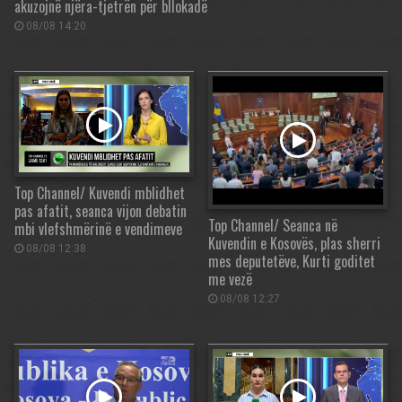
akuzojnë njëra-tjetrën për bllokadë
08/08 14:20
Top Channel/ Kuvendi mblidhet
pas afatit, seanca vijon debatin
Top Channel/ Seanca në
mbi vlefshmërinë e vendimeve
Kuvendin e Kosovës, plas sherri
08/08 12:38
mes deputetëve, Kurti goditet
me vezë
08/08 12:27