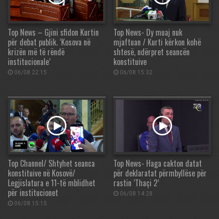
Top News – Gjini sfidon Kurtin
Top News- Dy muaj nuk
për debat publik. ‘Kosova në
mjaftuan / Kurti kërkon kohë
krizën më të rëndë
shtesë, ndërpret seancën
institucionale’
konstituive
06/08 22:15
06/08 15:32
Top Channel/ Shtyhet seanca
Top News- Haga cakton datat
konstituive në Kosovë/
për deklaratat përmbyllëse për
Legjislatura e 11-të mblidhet
rastin ‘Thaçi 2’
për institucionet
06/08 14:28
06/08 15:15