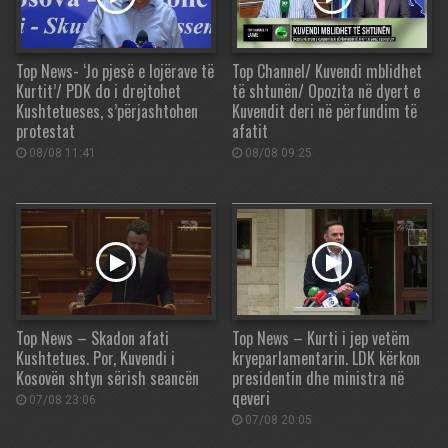
Top News- ‘Jo pjesë e lojërave të
Top Channel/ Kuvendi mblidhet
Kurtit’/ PDK do i drejtohet
të shtunën/ Opozita në dyert e
Kushtetueses, s’përjashtohen
Kuvendit deri në përfundim të
protestat
afatit
08/08 11:41
08/08 09:25
Top News – Skadon afati
Top News – Kurti i jep vetëm
Kushtetues. Por, Kuvendi i
kryeparlamentarin. LDK kërkon
Kosovën shtyn sërish seancën
presidentin dhe ministra në
qeveri
07/08 23:06
07/08 20:05