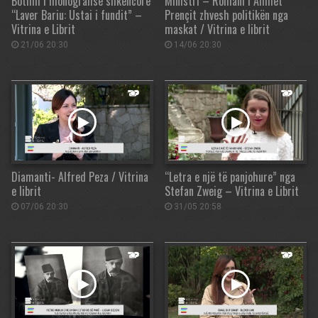
Botimi i monografisë shkencore
Ministri – Romani i Ahmet
“Laver Bariu: Ustai i fundit” –
Prençit zhvesh politikën nga
Vitrina e Librit
maskat / Vitrina e librit
21/06 20:30
14/06 20:30
Diamanti- Alfred Peza / Vitrina
“Letra e një të panjohure” nga
e librit
Stefan Zweig – Vitrina e Librit
07/06 20:30
31/05 20:58