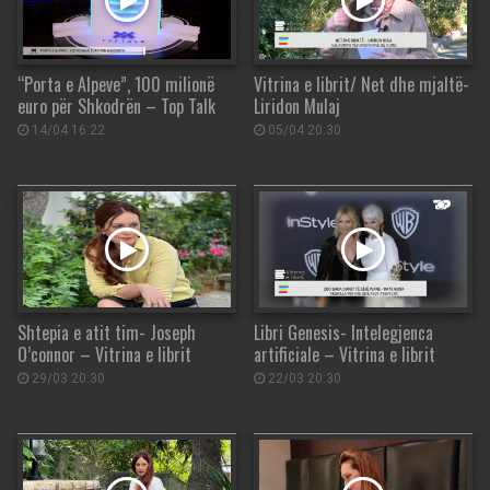
“Porta e Alpeve”, 100 milionë
Vitrina e librit/ Net dhe mjaltë-
euro për Shkodrën – Top Talk
Liridon Mulaj
14/04 16:22
05/04 20:30
Shtepia e atit tim- Joseph
Libri Genesis- Intelegjenca
O’connor – Vitrina e librit
artificiale – Vitrina e librit
29/03 20:30
22/03 20:30