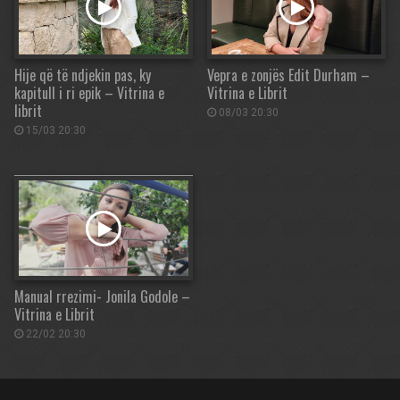
Hije që të ndjekin pas, ky
Vepra e zonjës Edit Durham –
kapitull i ri epik – Vitrina e
Vitrina e Librit
librit
08/03 20:30
15/03 20:30
Manual rrezimi- Jonila Godole –
Vitrina e Librit
22/02 20:30