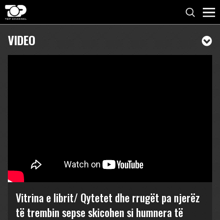
VIDEO
Vitrina e librit/ Qytetet dhe rrugët pa njerëz
të trembin sepse skicohen si humnera të