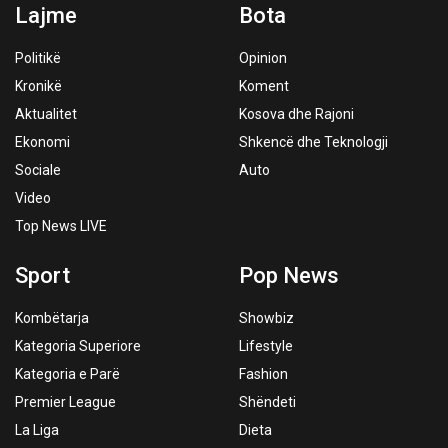
Lajme
Bota
Politikë
Opinion
Kronikë
Koment
Aktualitet
Kosova dhe Rajoni
Ekonomi
Shkencë dhe Teknologji
Sociale
Auto
Video
Top News LIVE
Sport
Pop News
Kombëtarja
Showbiz
Kategoria Superiore
Lifestyle
Kategoria e Parë
Fashion
Premier League
Shëndeti
La Liga
Dieta