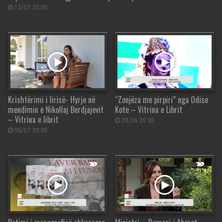
12/07 20:30
Krishtërimi i lirisë- Hyrje në
“Zonjëza me pirpiri” nga Odise
mendimin e Nikollaj Berdjajevit
Kote – Vitrina e Librit
– Vitrina e librit
28/06 20:30
05/07 20:30