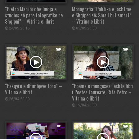
“Pietro Marubi dhe lindja e
Monografia “Politika e jashtme
studios së parë fotografike në
e Shqipërisë: Small but smart”
Shqipni” – Vitrina e librit
– Vitrina e Librit
24/05 20:15
03/05 20:30
“Pasqyrë e dhimbjeve tona” –
“Poema e mungesës” është libri
Vitrina e librit
i Poetes Laureate, Rita Petro –
Vitrina e librit
26/04 20:30
19/04 20:30