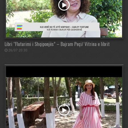
Libri “Fluturimi i Shqiponjës” – Bajram Peçi/ Vitrina e librit
26/07 20:30