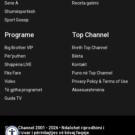
Serie A
Receta gatimi
Shumësportësh
Sport Gossip
Programe
Top Channel
Big Brother VIP
Rreth Top Channel
Për’puthen
Bileta
Shqipëria LIVE
Kontakt
Fiks Fare
Puno në Top Channel
Video
Privacy Policy & Terms of Use
Të gjitha programet
Aksesueshmëria
Guida TV
© Top Channel 2001 - 2026 • Ndalohet riprodhimi i
paautorizuar i përmbajtjes së kësaj faqeje.