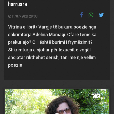
harruara
11/07/2021 20:30
Vitrina e librit/ Vargje të bukura poezie nga
shkrimtarja Adelina Mamaqi. Cfarë teme ka
prekur ajo? Cili është burimi i frymëzimit?
Shkrimtarja e njohur për lexuesit e vogël
shqiptar rikthehet sërish, tani me një vëllim
poezie