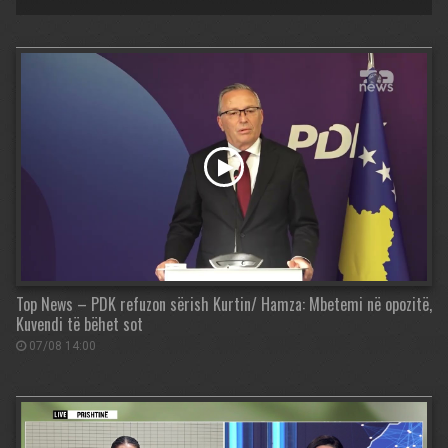
Top News – PDK refuzon sërish Kurtin/ Hamza: Mbetemi në opozitë,
Kuvendi të bëhet sot
07/08 14:00