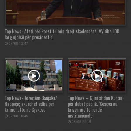
Top News- Afati për konstituimin drejt skadencës/ LVV dhe LDK
larg ujdisë për presidentin
07/08 12:47
Top News- Jo vetëm Banjska/
Top News – Gjini sfidon Kurtin
Radoiçiç akuzohet edhe për
për debat publik. ‘Kosova në
krime lufte në Gjakovë
krizën më të rëndë
institucionale’
07/08 10:45
06/08 22:15