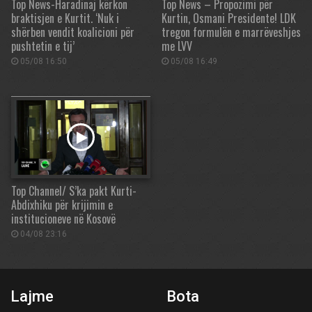
Top News-Haradinaj kërkon
Top News – Propozimi për
braktisjen e Kurtit. ‘Nuk i
Kurtin, Osmani Presidente! LDK
shërben vendit koalicioni për
tregon formulën e marrëveshjes
pushtetin e tij’
me LVV
05/08 16:50
05/08 16:49
Top Channel/ S’ka pakt Kurti-
Abdixhiku për krijimin e
institucioneve në Kosovë
04/08 23:16
Lajme
Bota