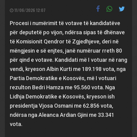
11/06/2026 12:07
Procesi i numërimit të votave të kandidatëve
për deputetë po vijon, ndërsa sipas të dhënave
të Komisionit Qendror të Zgjedhjeve, deri në
mëngjesin e së enjtes, janë numëruar rreth 80
për qind e votave. Kandidati më I votuar në rang
vendi, kryeson Albin Kurti me 189.198 vota, nga
Partia Demokratike e Kosovës, më I votuari
rezulton Bedri Hamza me 95.560 vota. Nga
Lidhja Demokratike e Kosovës, kryeson ish
presidentja Vjosa Osmani me 62.856 vota,
ndërsa nga Aleanca Ardian Gjini me 33.341
vota.