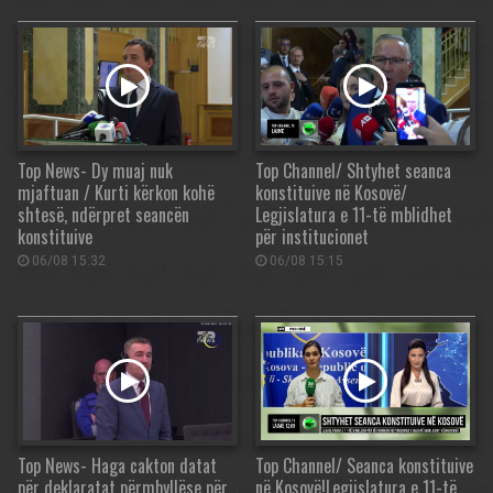
Top News- Dy muaj nuk
Top Channel/ Shtyhet seanca
mjaftuan / Kurti kërkon kohë
konstituive në Kosovë/
shtesë, ndërpret seancën
Legjislatura e 11-të mblidhet
konstituive
për institucionet
06/08 15:32
06/08 15:15
Top News- Haga cakton datat
Top Channel/ Seanca konstituive
për deklaratat përmbyllëse për
në Kosovë!Legjislatura e 11-të