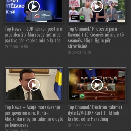
Top News – LDK kërkon postin e
Top Channel/ Protestë para
presidentit/ Marrëveshjet mes
Kuvendit të Kosovës në nisje të
partive për kapërcimin e krizës
seancës: Hiqni ligjin për
shtetësinë
06/08 10:50
06/08 10:48
Top News – Asnjë marrëveshje
Top Channel/ Dështon takimi i
për qeverinë e re. Kurti-
dytë LVV-LDK/ Kurtit i ktheh
Abdixhiku mbyllin takimin e dytë
krahët edhe Haradinaj
pa konsensus
05/08 19:34