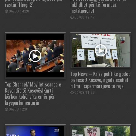
rastin ‘Thaçi 2’
mblidhet për të formuar
institucionet
06/08 14:28
06/08 12:47
Top News – Kriza politike godet
bizneset! Kosovë, ngadalësohet
Top Channel/ Mbyllet seanca e
ritmi i sipërmarrjeve të reja
Kuvendit të Kosovës!Kurti
06/08 11:29
kërkon kohë, s’ka emër për
kryeparlamentarin
06/08 12:01