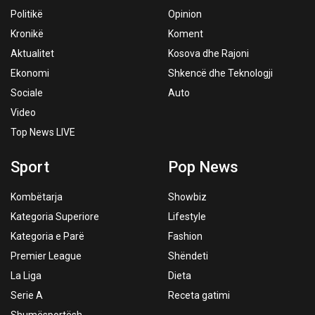
Politikë
Opinion
Kronikë
Koment
Aktualitet
Kosova dhe Rajoni
Ekonomi
Shkencë dhe Teknologji
Sociale
Auto
Video
Top News LIVE
Sport
Pop News
Kombëtarja
Showbiz
Kategoria Superiore
Lifestyle
Kategoria e Parë
Fashion
Premier League
Shëndeti
La Liga
Dieta
Serie A
Receta gatimi
Shumësportësh