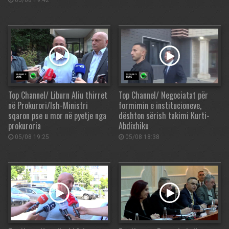
05/08 19:42
Top Channel/ Liburn Aliu thirret
Top Channel/ Negociatat për
në Prokurori/Ish-Ministri
formimin e institucioneve,
sqaron pse u mor në pyetje nga
dështon sërish takimi Kurti-
prokuroria
Abdixhiku
05/08 19:25
05/08 18:38