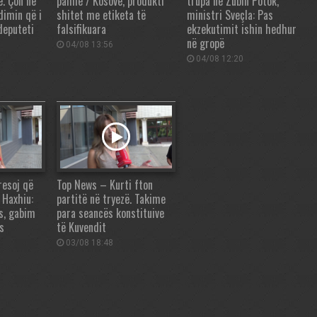
e. Çon në
palme / Kosovë, produkti
trupa në Zubin Potok,
dimin që i
shitet me etiketa të
ministri Sveçla: Pas
deputeti
falsifikuara
ekzekutimit ishin hedhur
në gropë
04/08 13:56
04/08 12:20
resoj që
Top News – Kurti fton
’ Haxhiu:
partitë në tryezë. Takime
es, gabim
para seancës konstituive
s
të Kuvendit
03/08 18:48