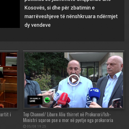
Kosovës, si dhe për zbatimin e
marrëveshjeve të nënshkruara ndërmjet
dy vendeve
urtit i
Top Channel/ Liburn Aliu thirret në Prokurori/Ish-
Ministri sqaron pse u mor në pyetje nga prokuroria
05/08 19:25