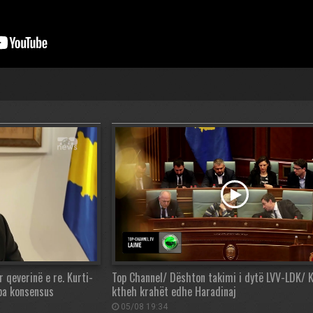
 qeverinë e re. Kurti-
Top Channel/ Dështon takimi i dytë LVV-LDK/ K
 pa konsensus
ktheh krahët edhe Haradinaj
05/08 19:34