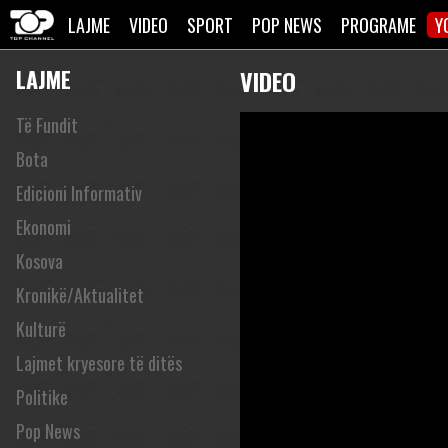
LAJME
VIDEO
SPORT
POP NEWS
PROGRAME
Y
LAJME
VIDEO
Të Fundit
Bota
Edicioni Informativ
Ekonomi
Kosova
Kronikë/Aktualitet
Kulturë
Lajmet kryesore të ditës
Politike
Pop News