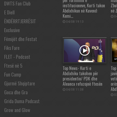
për formimin e
mas
DWTS Fan Club
institucioneve, Kurti takon
Zbu
Abdixhikun në Kuvend:
në 
E Diell
Kemi…
04
ËNDËRRTJERRËSIT
04/08 19:13
Exclusive
Fëmijët dhe Festat
Fiks Fare
FLET - Podcast
Ftesë në 5
Top News- Kurti e
Top
Abdixhiku takohen për
jav
Fun Camp
presidentin/ PDK dhe
vet
Gjurmë Shqiptare
Aleanca refuzojnë ftesën
orë
Abd
04/08 11:08
Goca dhe Gra
03
Grida Duma Podcast
Grow and Glow