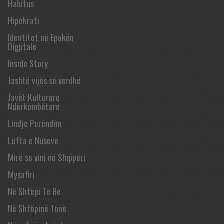
Habitus
Hipokrati
Identitet në Epokën
Digjitale
Inside Story
Jashtë vijës së verdhë
Javët Kulturore
Ndërkombëtare
Lindje Perëndim
Lufta e Nuseve
Mirë se vini në Shqipëri
Mysafiri
Në Shtëpi Te Re
Në Shtëpinë Tonë