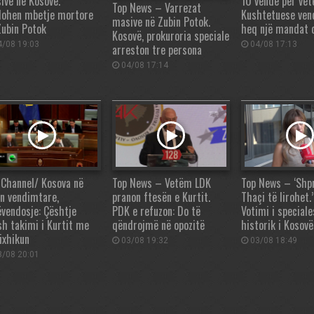
ive në Kosovë.
10 vende për vet
Top News – Varrezat
lohen mbetje mortore
Kushtetuese ven
masive në Zubin Potok.
Zubin Potok
heq një mandat 
Kosovë, prokuroria speciale
/08 19:03
04/08 17:13
arreston tre persona
04/08 17:14
 Channel/ Kosova në
Top News – Vetëm LDK
Top News – ‘Shp
ën vendimtare,
pranon ftesën e Kurtit.
Thaçi të lirohet.
ëvendosje: Çështje
PDK e refuzon: Do të
Votimi i special
sh takimi i Kurtit me
qëndrojmë në opozitë
historik i Kosovë
ixhikun
03/08 19:32
03/08 18:49
/08 20:01