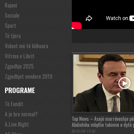
Rajoni
Sociale
Sport
Të tjera
Videot më të klikuara
Vitrina e Librit
Zgjedhje 2025
Zgjedhjet vendore 2019
PROGRAME
Të Fundit
A je bre normal?
Top News – Asnjë marrëveshje për
A.Live.Night
Abdixhiku mbyllin takimin e dytë
05/08 19:42