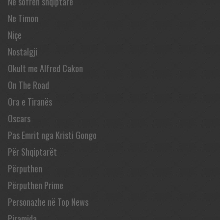
Në sofrën shqiptare
Ne Timon
Niçe
Nostalgji
Okult me Alfred Cakon
On The Road
Ora e Tiranës
Oscars
Pas Emrit nga Kristi Gongo
Për Shqiptarët
Përputhen
Përputhen Prime
Personazhe në Top News
Piramida