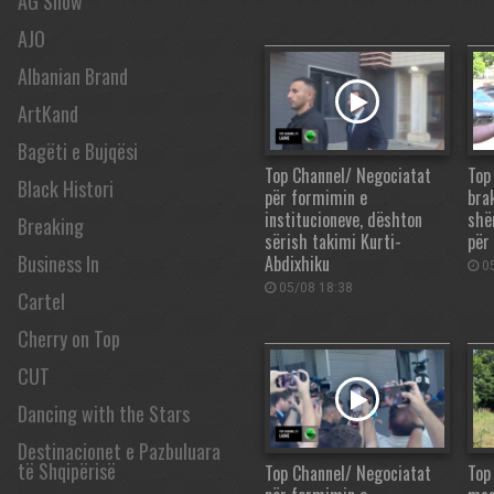
AG Show
AJO
Albanian Brand
ArtKand
Bagëti e Bujqësi
Top Channel/ Negociatat
Top
Black Histori
për formimin e
brak
institucioneve, dështon
shë
Breaking
sërish takimi Kurti-
për 
Business In
Abdixhiku
05
05/08 18:38
Cartel
Cherry on Top
CUT
Dancing with the Stars
Destinacionet e Pazbuluara
të Shqipërisë
Top Channel/ Negociatat
Top