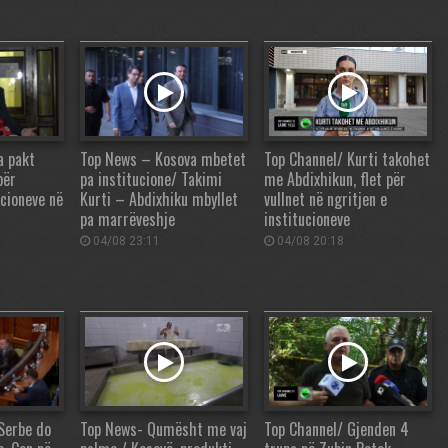
a pakt
Top News – Kosova mbetet
Top Channel/ Kurti takohet
për
pa institucione/ Takimi
me Abdixhikun, flet për
ucioneve në
Kurti – Abdixhiku mbyllet
vullnet në ngritjen e
pa marrëveshje
institucioneve
04/08 23:11
04/08 20:18
Serbe do
Top News- Qumësht me vaj
Top Channel/ Gjenden 4