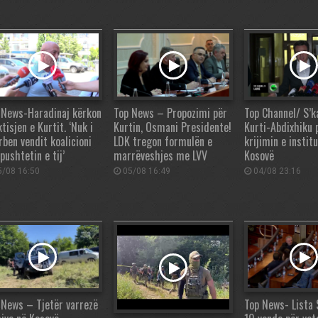
 News-Haradinaj kërkon
Top News – Propozimi për
Top Channel/ S’k
tisjen e Kurtit. ‘Nuk i
Kurtin, Osmani Presidente!
Kurti-Abdixhiku 
rben vendit koalicioni
LDK tregon formulën e
krijimin e instit
pushtetin e tij’
marrëveshjes me LVV
Kosovë
/08 16:50
05/08 16:49
04/08 23:16
 News – Tjetër varrezë
Top News- Lista 