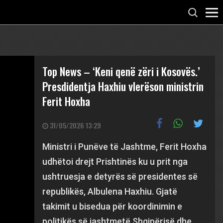
Top News – ‘Keni qenë zëri i Kosovës.’
Presdidentja Haxhiu vlerëson ministrin
Ferit Hoxha
31/05/2026 13:29
Ministri i Punëve të Jashtme, Ferit Hoxha
udhëtoi drejt Prishtinës ku u prit nga
ushtruesja e detyrës së presidentes së
republikës, Albulena Haxhiu. Gjatë
takimit u bisedua për koordinimin e
politikës së jashtmetë Shqipërisë dhe