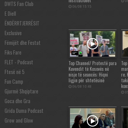
institucionet
06
DWTS Fan Club
06/08 15:15
E Diell
ËNDËRRTJERRËSIT
Exclusive
Fëmijët dhe Festat
Fiks Fare
FLET - Podcast
Top Channel/ Protestë para
Top
Kuvendit të Kosovës në
mar
Ftesë në 5
nisje të seancës: Hiqni
re.
ligjin për shtetësinë
tak
Fun Camp
kon
06/08 10:48
Gjurmë Shqiptare
05
Goca dhe Gra
Grida Duma Podcast
Grow and Glow