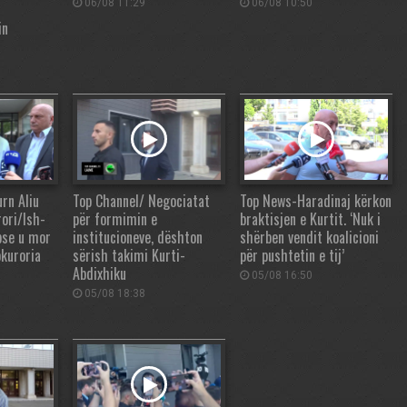
06/08 11:29
06/08 10:50
in
urn Aliu
Top Channel/ Negociatat
Top News-Haradinaj kërkon
rori/Ish-
për formimin e
braktisjen e Kurtit. ‘Nuk i
pse u mor
institucioneve, dështon
shërben vendit koalicioni
okuroria
sërish takimi Kurti-
për pushtetin e tij’
Abdixhiku
05/08 16:50
05/08 18:38