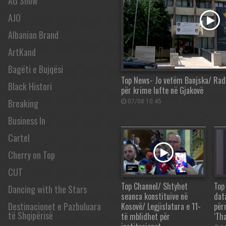
AG Show
AJO
Albanian Brand
ArtKand
Bagëti e Bujqësi
Top News- Jo vetëm Banjska/ Rad
Black Histori
për krime lufte në Gjakovë
Breaking
07/08 10:45
Business In
Cartel
Cherry on Top
CUT
Top Channel/ Shtyhet
Top
Dancing with the Stars
seanca konstituive në
dat
Destinacionet e Pazbuluara
Kosovë/ Legjislatura e 11-
për
të Shqipërisë
të mblidhet për
‘Tha