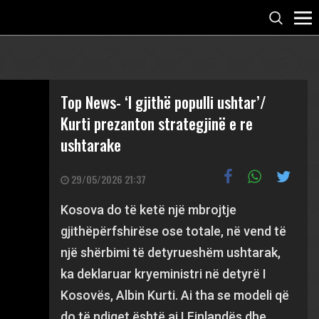
Top News- ‘I gjithë populli ushtar’/
Kurti prezanton strategjinë e re
ushtarake
29/05/2026 21:37
Kosova do të ketë një mbrojtje
gjithëpërfshirëse ose totale, në vend të
një shërbimi të detyrueshëm ushtarak,
ka deklaruar kryeministri në detyrë I
Kosovës, Albin Kurti. Ai tha se modeli që
do të ndiqet është ai I Finlandës dhe