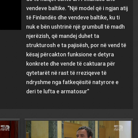
vendeve baltike. “Një model që i ngjan atij
të Finlandës dhe vendeve baltike, ku ti
nuk e bën ushtrinë një grumbull të madh
njerëzish, që mandej duhet ta
strukturosh e ta pajisësh, por në vend të
kësaj përcakton funksione e detyra
konkrete dhe vende të caktuara për
qytetarët në rast të rreziqeve të
ndryshme nga fatkeqësitë natyrore e
deri te lufta e armatosur”