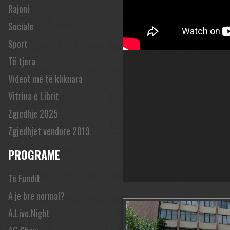
Rajoni
Sociale
Sport
Të tjera
Videot më të klikuara
Vitrina e Librit
Zgjedhje 2025
Zgjedhjet vendore 2019
PROGRAME
Të Fundit
A je bre normal?
A.Live.Night