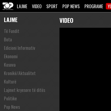
LAJME
VIDEO
SPORT
POP NEWS
PROGRAME
Y
LAJME
VIDEO
Të Fundit
Bota
Edicioni Informativ
Ekonomi
Kosova
Kronikë/Aktualitet
Kulturë
Lajmet kryesore të ditës
Politike
Pop News