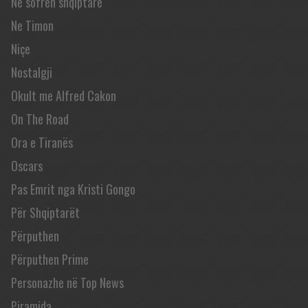
Në sofrën shqiptare
Ne Timon
Niçe
Nostalgji
Okult me Alfred Cakon
On The Road
Ora e Tiranës
Oscars
Pas Emrit nga Kristi Gongo
Për Shqiptarët
Përputhen
Përputhen Prime
Personazhe në Top News
Piramida