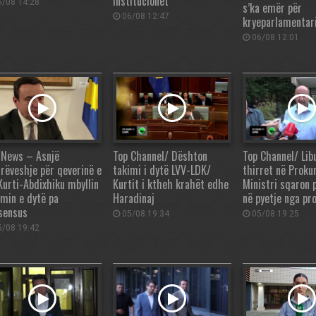
institucionet
/08 14:28
s’ka emër për
06/08 12:47
kryeparlamentar
06/08 12:01
 News – Asnjë
Top Channel/ Dështon
Top Channel/ Lib
rëveshje për qeverinë e
takimi i dytë LVV-LDK/
thirret në Proku
 Kurti-Abdixhiku mbyllin
Kurtit i ktheh krahët edhe
Ministri sqaron 
imin e dytë pa
Haradinaj
në pyetje nga pr
sensus
05/08 19:34
05/08 19:25
/08 19:42