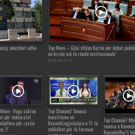
oiçiç akuzohet edhe
Top News – Gjini sfidon Kurtin për debat publik
në krizën më të rëndë institucionale’
06/08 22:15
 News- Haga cakton
Top Channel/ Seanca
at për deklaratat
konstituive në
Top Channel/ Mby
mbyllëse për rastin
Kosovë!Legjislatura e 11-të
seanca e Kuvendi
çi 2’
mblidhet për të formuar
Kosovës!Kurti kë