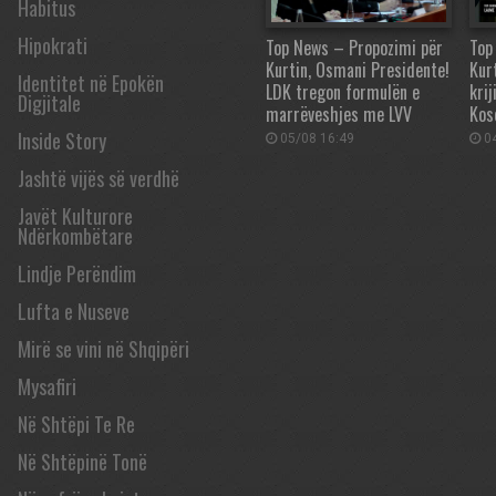
Habitus
Hipokrati
Top News – Propozimi për
Top
Kurtin, Osmani Presidente!
Kur
Identitet në Epokën
LDK tregon formulën e
krij
Digjitale
marrëveshjes me LVV
Kos
Inside Story
05/08 16:49
04
Jashtë vijës së verdhë
Javët Kulturore
Ndërkombëtare
Lindje Perëndim
Lufta e Nuseve
Mirë se vini në Shqipëri
Mysafiri
Në Shtëpi Te Re
Në Shtëpinë Tonë