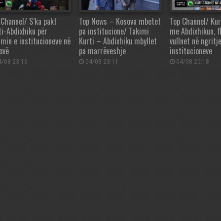
 Channel/ S’ka pakt
Top News – Kosova mbetet
Top Channel/ Kur
ti-Abdixhiku për
pa institucione/ Takimi
me Abdixhikun, f
imin e institucioneve në
Kurti – Abdixhiku mbyllet
vullnet në ngritj
ovë
pa marrëveshje
institucioneve
/08 23:16
04/08 23:11
04/08 20:18