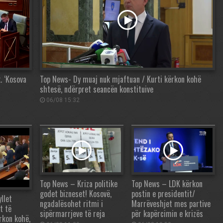
. ‘Kosova
Top News- Dy muaj nuk mjaftuan / Kurti kërkon kohë
shtesë, ndërpret seancën konstituive
06/08 15:32
Top News – Kriza politike
Top News – LDK kërkon
godet bizneset! Kosovë,
postin e presidentit/
llet
ngadalësohet ritmi i
Marrëveshjet mes partive
t të
sipërmarrjeve të reja
për kapërcimin e krizës
rkon kohë,