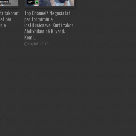
ti takohet
Top Channel/ Negociatat
let për
për formimin e
en e
institucioneve, Kurti takon
Abdixhikun në Kuvend:
Kemi…
04/08 19:13