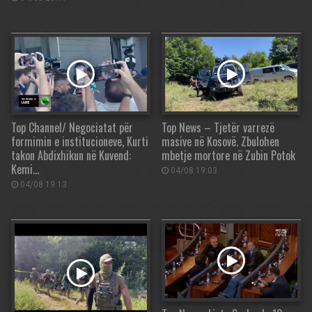
Top Channel/ Negociatat për
Top News – Tjetër varrezë
formimin e institucioneve, Kurti
masive në Kosovë. Zbulohen
takon Abdixhikun në Kuvend:
mbetje mortore në Zubin Potok
Kemi…
04/08 19:03
04/08 19:13