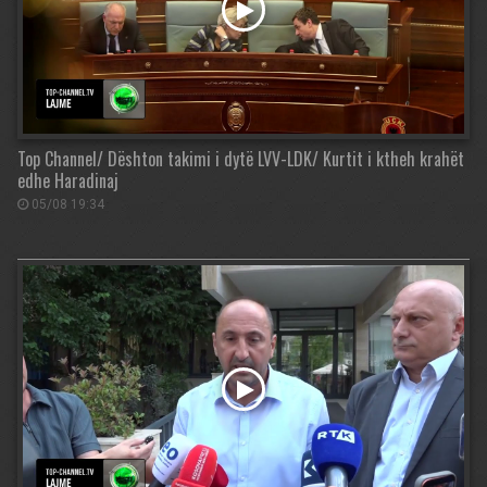
Top Channel/ Dështon takimi i dytë LVV-LDK/ Kurtit i ktheh krahët
edhe Haradinaj
05/08 19:34