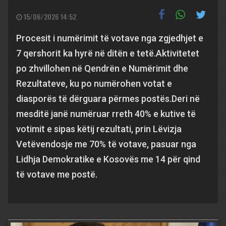
15/06/2026 14:52
Procesit i numërimit të votave nga zgjedhjet e
7 qershorit ka hyrë në ditën e tetë.Aktivitetet
po zhvillohen në Qendrën e Numërimit dhe
Rezultateve, ku po numërohen votat e
diasporës të dërguara përmes postës.Deri në
mesditë janë numëruar rreth 40% e kutive të
votimit e sipas këtij rezultati, prin Lëvizja
Vetëvendosje me 70% të votave, pasuar nga
Lidhja Demokratike e Kosovës me 14 për qind
të votave me postë.