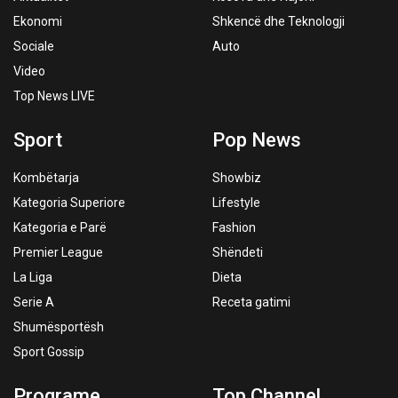
Ekonomi
Shkencë dhe Teknologji
Sociale
Auto
Video
Top News LIVE
Sport
Pop News
Kombëtarja
Showbiz
Kategoria Superiore
Lifestyle
Kategoria e Parë
Fashion
Premier League
Shëndeti
La Liga
Dieta
Serie A
Receta gatimi
Shumësportësh
Sport Gossip
Programe
Top Channel