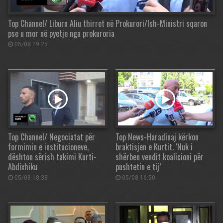
Top Channel/ Liburn Aliu thirret në Prokurori/Ish-Ministri sqaron
pse u mor në pyetje nga prokuroria
05/08 19:25
Top Channel/ Negociatat për
Top News-Haradinaj kërkon
formimin e institucioneve,
braktisjen e Kurtit. ‘Nuk i
dështon sërish takimi Kurti-
shërben vendit koalicioni për
Abdixhiku
pushtetin e tij’
05/08 18:38
05/08 16:50