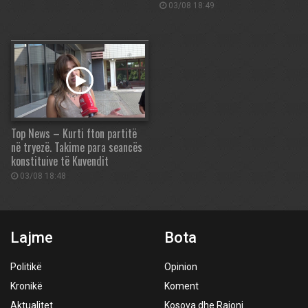
03/08 18:49
Top News – Kurti fton partitë
në tryezë. Takime para seancës
konstituive të Kuvendit
03/08 18:48
Lajme
Bota
Politikë
Opinion
Kronikë
Koment
Aktualitet
Kosova dhe Rajoni