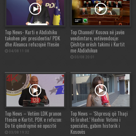
Top News- Kurti e Abdixhiku
Top Channel/ Kosova në javën
takohen për presidentin/ PDK
vendimtare, vetëvendosje:
dhe Aleanca refuzojnë ftesën
Çështje orësh takimi i Kurtit
me Abdixhikun
04/08 11:08
03/08 20:01
Top News – Vetëm LDK pranon
Top News – ‘Shpresoj që Thaçi
ftesën e Kurtit. PDK e refuzon:
të lirohet.’ Haxhiu: Votimi i
Do të qëndrojmë në opozitë
speciales, gabim historik i
Kosovës
03/08 19:32