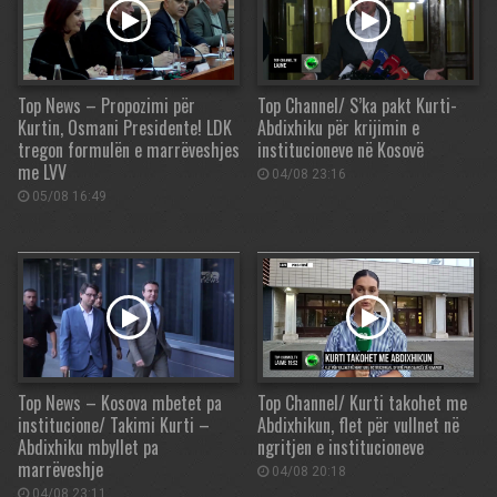
Top News – Propozimi për
Top Channel/ S’ka pakt Kurti-
Kurtin, Osmani Presidente! LDK
Abdixhiku për krijimin e
tregon formulën e marrëveshjes
institucioneve në Kosovë
me LVV
04/08 23:16
05/08 16:49
Top News – Kosova mbetet pa
Top Channel/ Kurti takohet me
institucione/ Takimi Kurti –
Abdixhikun, flet për vullnet në
Abdixhiku mbyllet pa
ngritjen e institucioneve
marrëveshje
04/08 20:18
04/08 23:11