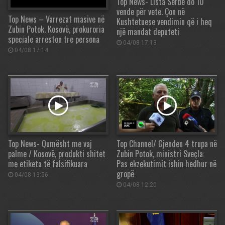
Top News- Lista Serbe do 10
vende për vete. Çon në
Top News – Varrezat masive në
Kushtetuese vendimin që i heq
Zubin Potok. Kosovë, prokuroria
një mandat deputeti
speciale arreston tre persona
04/08 17:13
04/08 17:14
Top News- Qumësht me vaj
Top Channel/ Gjenden 4 trupa në
palme / Kosovë, produkti shitet
Zubin Potok, ministri Sveçla:
me etiketa të falsifikuara
Pas ekzekutimit ishin hedhur në
gropë
04/08 13:56
04/08 12:20