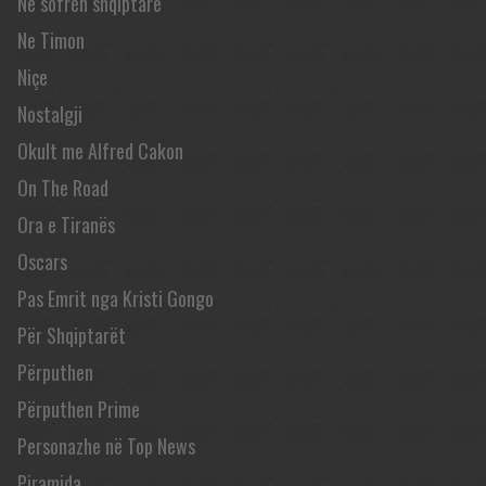
Në sofrën shqiptare
Ne Timon
Niçe
Nostalgji
Okult me Alfred Cakon
On The Road
Ora e Tiranës
Oscars
Pas Emrit nga Kristi Gongo
Për Shqiptarët
Përputhen
Përputhen Prime
Personazhe në Top News
Piramida