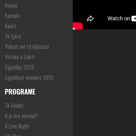
Rajoni
Sociale
Sport
Të tjera
Videot më të klikuara
Vitrina e Librit
Zgjedhje 2025
Zgjedhjet vendore 2019
PROGRAME
Të Fundit
A je bre normal?
A.Live.Night