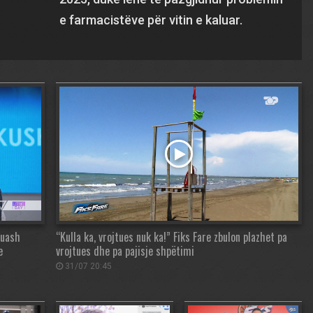
e farmacistëve për vitin e kaluar.
huash
“Kulla ka, vrojtues nuk ka!” Fiks Fare zbulon plazhet pa
e
vrojtues dhe pa pajisje shpëtimi
31/07 20:45