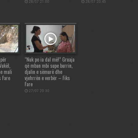
28/07 21:00
28/07 20:45
 për
“Nuk po ia dal më!” Gruaja
ukël,
që mban mbi supe burrin,
ie mali
djalin e sëmurë dhe
s Fare
vjehrrën e verbër – Fiks
Fare
27/07 20:30