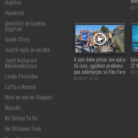
met
Habitus
29
Hipokrati
Identitet në Epokën
Digjitale
Inside Story
Jashtë vijës së verdhë
6 vjet duke jetuar me ujëra
Epis
Javët Kulturore
Ndërkombëtare
të zeza, zgjidhet problemi
27 
pas ndërhyrjes së Fiks Fare
27
Lindje Perëndim
28/07 20:30
Lufta e Nuseve
Mirë se vini në Shqipëri
Mysafiri
Në Shtëpi Te Re
Në Shtëpinë Tonë