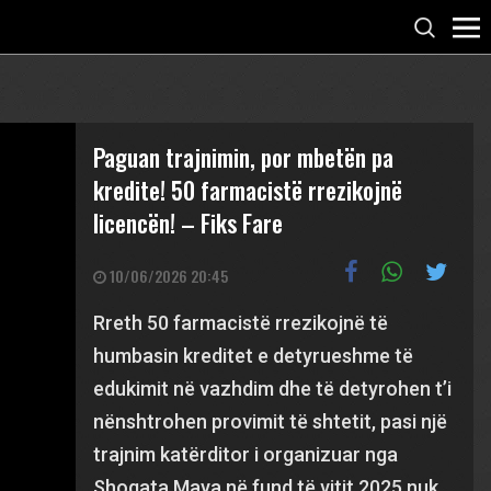
Paguan trajnimin, por mbetën pa
kredite! 50 farmacistë rrezikojnë
licencën! – Fiks Fare
10/06/2026 20:45
Rreth 50 farmacistë rrezikojnë të
humbasin kreditet e detyrueshme të
edukimit në vazhdim dhe të detyrohen t’i
nënshtrohen provimit të shtetit, pasi një
trajnim katërditor i organizuar nga
Shoqata Maya në fund të vitit 2025 nuk