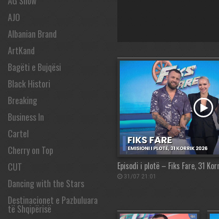
AG Show
AJO
Albanian Brand
ArtKand
Bagëti e Bujqësi
Black Histori
Breaking
Business In
Cartel
Cherry on Top
Episodi i plotë – Fiks Fare, 31 Ko
CUT
31/07 21:01
Dancing with the Stars
Destinacionet e Pazbuluara
të Shqipërisë