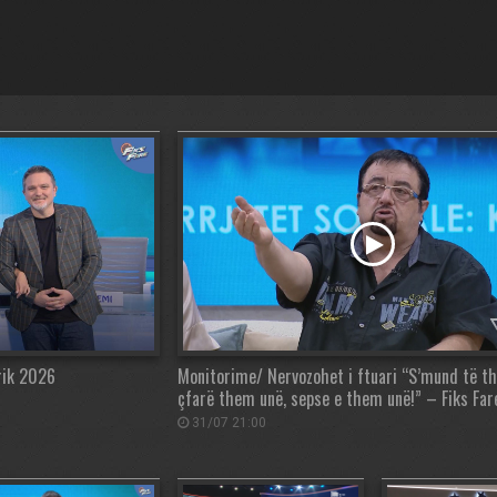
rrik 2026
Monitorime/ Nervozohet i ftuari “S’mund të t
çfarë them unë, sepse e them unë!” – Fiks Far
31/07 21:00