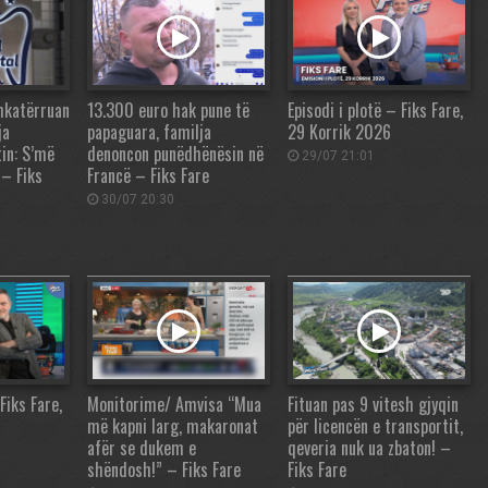
hkatërruan
13.300 euro hak pune të
Episodi i plotë – Fiks Fare,
ja
papaguara, familja
29 Korrik 2026
in: S’më
denoncon punëdhënësin në
29/07 21:01
 – Fiks
Francë – Fiks Fare
30/07 20:30
Fiks Fare,
Monitorime/ Amvisa “Mua
Fituan pas 9 vitesh gjyqin
më kapni larg, makaronat
për licencën e transportit,
afër se dukem e
qeveria nuk ua zbaton! –
shëndosh!” – Fiks Fare
Fiks Fare