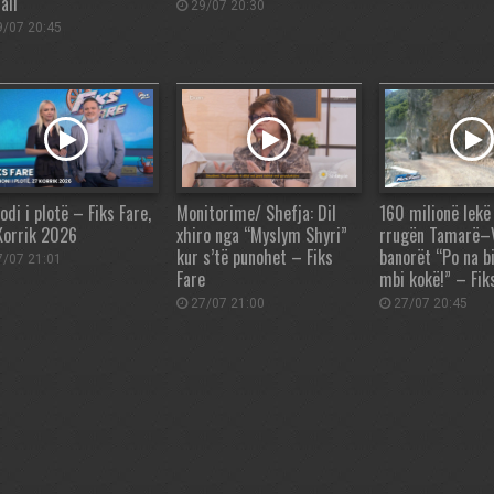
ali
29/07 20:30
/07 20:45
odi i plotë – Fiks Fare,
Monitorime/ Shefja: Dil
160 milionë lekë
Korrik 2026
xhiro nga “Myslym Shyri”
rrugën Tamarë–V
kur s’të punohet – Fiks
banorët “Po na b
/07 21:01
Fare
mbi kokë!” – Fik
27/07 21:00
27/07 20:45