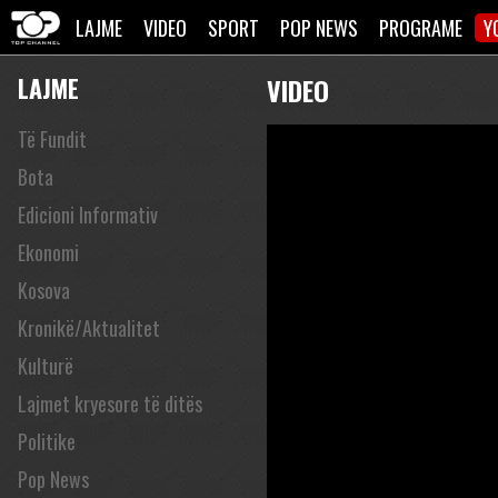
LAJME
VIDEO
SPORT
POP NEWS
PROGRAME
Y
LAJME
VIDEO
Të Fundit
Bota
Edicioni Informativ
Ekonomi
Kosova
Kronikë/Aktualitet
Kulturë
Lajmet kryesore të ditës
Politike
Pop News