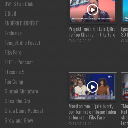
DWTS Fan Club
E Diell
ËNDËRRTJERRËSIT
Projekti më i ri i Luis Ejllit
Epis
Exclusive
në Top Channel – Fiks Fare
30 
Fëmijët dhe Festat
31/07 20:30
30
Fiks Fare
FLET - Podcast
Ftesë në 5
Fun Camp
Gjurmë Shqiptare
Goca dhe Gra
Monitorime/ “Fjalë burri’,
“Mo
Grida Duma Podcast
por femrat e mbajnë fjalën
Nut
si burrat – Fiks Fare
shë
Grow and Glow
lapt
29/07 21:00