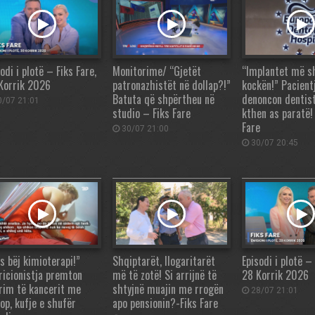
odi i plotë – Fiks Fare,
Monitorime/ “Gjetët
“Implantet më s
Korrik 2026
patronazhistët në dollap?!”
kockën!” Pacient
Batuta që shpërtheu në
denoncon dentist
/07 21:01
studio – Fiks Fare
kthen as paratë!
Fare
30/07 21:00
30/07 20:45
s bëj kimioterapi!”
Shqiptarët, llogaritarët
Episodi i plotë – 
ricionistja premton
më të zotë! Si arrijnë të
28 Korrik 2026
rim të kancerit me
shtyjnë muajin me rrogën
28/07 21:01
op, kufje e shufër
apo pensionin?-Fiks Fare