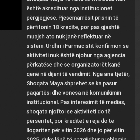
është akredituar nga institucionet
përgjegjëse. Pjesëmarrësit prisnin të
përfitonin 18 kredite, por pas gjashtë
muajsh ato nuk janë reflektuar në
sistem. Urdhri i Farmacistit konfirmon se
aktiviteti nuk është njohur nga agjencia
përkatëse dhe se organizatorët kanë
qenë në dijeni të vendimit. Nga ana tjetër,
Shoqata Maya shprehet se ka pasur
paqartësi dhe vonesa në komunikimin
institucional. Pas interesimit të medias,
shoqata njoftoi se aktiviteti do të
përsëritet, por kreditet e reja do të
llogariten për vitin 2026 dhe jo për vitin
2025, duke lënë të pazgjidhur problemin