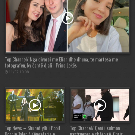
Top Channel/ Nga divorci me Elian dhe dhuna, te martesa me
fotografen, ky është djali i Princ Lekës
11/07 10:08
Top News – Shuhet ylli i Popit
Top Channel/ Qeni i sulmon
Bonnie Tyler / Këngëtarja e
pastruesen e shtëpisë, Chris