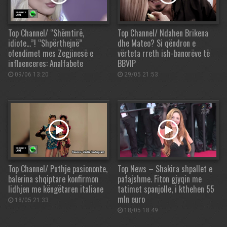
Top Channel/ “Shëmtirë,
Top Channel/ Ndahen Brikena
idiote…”! “Shpërthejnë”
dhe Mateo? Si qëndron e
ofendimet mes Zegjinesë e
vërteta rreth ish-banorëve të
influenceres: Analfabete
BBVIP
09/06 13:20
29/05 21:53
Top Channel/ Puthje pasiononte,
Top News – Shakira shpallet e
balerina shqiptare konfirmon
pafajshme. Fiton gjyqin me
lidhjen me këngëtaren italiane
tatimet spanjolle, i kthehen 55
mln euro
18/05 21:33
18/05 18:49