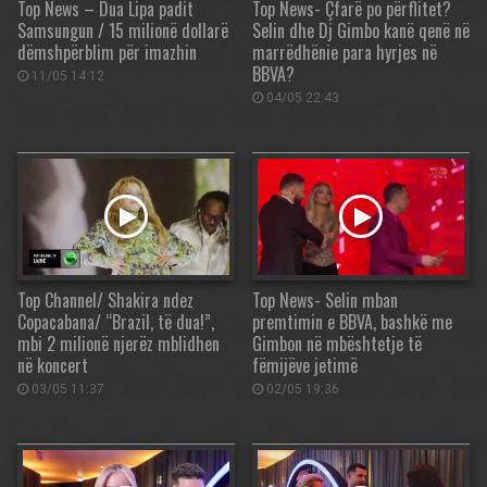
Top News – Dua Lipa padit
Top News- Çfarë po përflitet?
Samsungun / 15 milionë dollarë
Selin dhe Dj Gimbo kanë qenë në
dëmshpërblim për imazhin
marrëdhënie para hyrjes në
BBVA?
11/05 14:12
04/05 22:43
Top Channel/ Shakira ndez
Top News- Selin mban
Copacabana/ “Brazil, të dua!”,
premtimin e BBVA, bashkë me
mbi 2 milionë njerëz mblidhen
Gimbon në mbështetje të
në koncert
fëmijëve jetimë
03/05 11:37
02/05 19:36