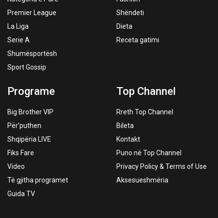
Premier League
Shëndeti
La Liga
Dieta
Serie A
Receta gatimi
Shumësportësh
Sport Gossip
Programe
Top Channel
Big Brother VIP
Rreth Top Channel
Për’puthen
Bileta
Shqipëria LIVE
Kontakt
Fiks Fare
Puno në Top Channel
Video
Privacy Policy & Terms of Use
Të gjitha programet
Aksesueshmëria
Guida TV