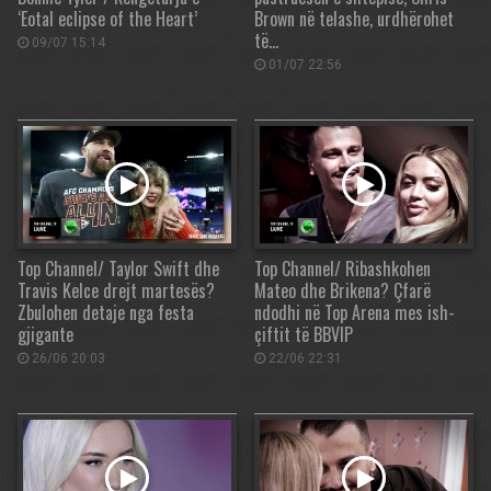
‘Eotal eclipse of the Heart’
Brown në telashe, urdhërohet
të…
09/07 15:14
01/07 22:56
Top Channel/ Taylor Swift dhe
Top Channel/ Ribashkohen
Travis Kelce drejt martesës?
Mateo dhe Brikena? Çfarë
Zbulohen detaje nga festa
ndodhi në Top Arena mes ish-
gjigante
çiftit të BBVIP
26/06 20:03
22/06 22:31