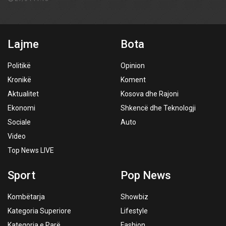
Lajme
Bota
Politikë
Opinion
Kronikë
Koment
Aktualitet
Kosova dhe Rajoni
Ekonomi
Shkencë dhe Teknologji
Sociale
Auto
Video
Top News LIVE
Sport
Pop News
Kombëtarja
Showbiz
Kategoria Superiore
Lifestyle
Kategoria e Parë
Fashion