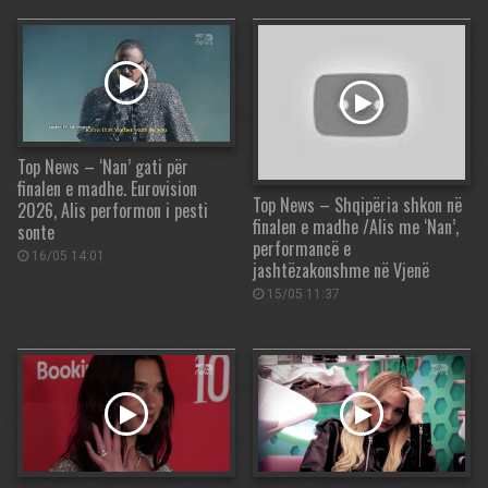
Top News – ‘Nan’ gati për
finalen e madhe. Eurovision
Top News – Shqipëria shkon në
2026, Alis performon i pesti
finalen e madhe /Alis me ‘Nan’,
sonte
performancë e
16/05 14:01
jashtëzakonshme në Vjenë
15/05 11:37