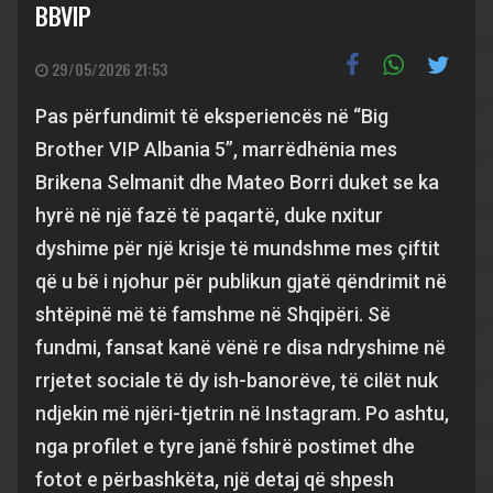
BBVIP
29/05/2026 21:53
Pas përfundimit të eksperiencës në “Big
Brother VIP Albania 5”, marrëdhënia mes
Brikena Selmanit dhe Mateo Borri duket se ka
hyrë në një fazë të paqartë, duke nxitur
dyshime për një krisje të mundshme mes çiftit
që u bë i njohur për publikun gjatë qëndrimit në
shtëpinë më të famshme në Shqipëri. Së
fundmi, fansat kanë vënë re disa ndryshime në
rrjetet sociale të dy ish-banorëve, të cilët nuk
ndjekin më njëri-tjetrin në Instagram. Po ashtu,
nga profilet e tyre janë fshirë postimet dhe
fotot e përbashkëta, një detaj që shpesh