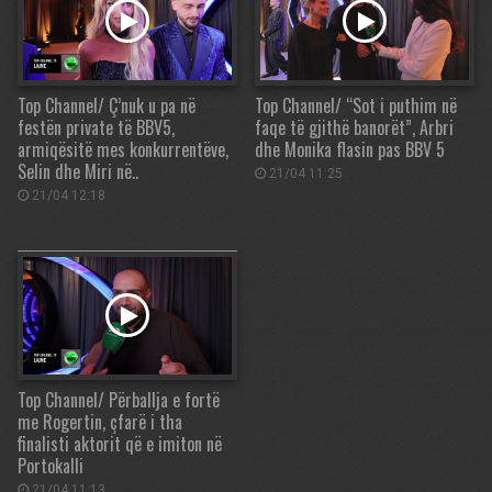
Top Channel/ Ç’nuk u pa në
Top Channel/ “Sot i puthim në
festën private të BBV5,
faqe të gjithë banorët”, Arbri
armiqësitë mes konkurrentëve,
dhe Monika flasin pas BBV 5
Selin dhe Miri në..
21/04 11:25
21/04 12:18
Top Channel/ Përballja e fortë
me Rogertin, çfarë i tha
finalisti aktorit që e imiton në
Portokalli
21/04 11:13