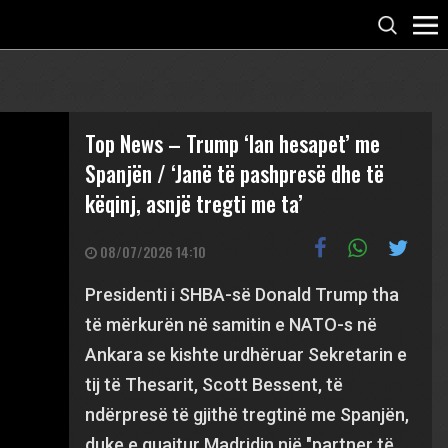
Top News – Trump ‘lan hesapet’ me
Spanjën / ‘Janë të pashpresë dhe të
këqinj, asnjë tregti me ta’
08/07/2026 14:10
Presidenti i SHBA-së Donald Trump tha
të mërkurën në samitin e NATO-s në
Ankara se kishte urdhëruar Sekretarin e
tij të Thesarit, Scott Bessent, të
ndërpresë të gjithë tregtinë me Spanjën,
duke e quajtur Madridin një "partner të