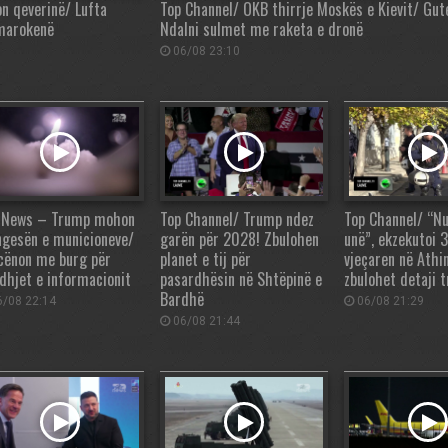
on qeverinë/ Lufta
Top Channel/ OKB thirrje Moskës e Kievit/ Gut
 marokenë
Ndalni sulmet me raketa e dronë
06/08 23:10
 News – Trump mohon
Top Channel/ Trump ndez
Top Channel/ “Nu
gesën e municioneve/
garën për 2028! Zbulohen
unë”, ekzekutoi 
cënon me burg për
planet e tij për
vjeçaren në Athin
edhjet e informacionit
pasardhësin në Shtëpinë e
zbulohet detaji 
Bardhë
/08 22:14
06/08 21:29
06/08 21:44