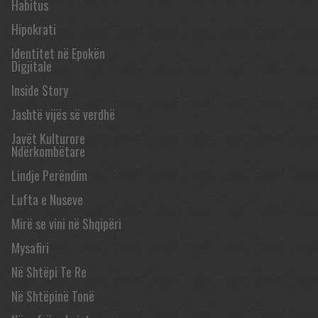
Habitus
Hipokrati
Identitet në Epokën
Digjitale
Inside Story
Jashtë vijës së verdhë
Javët Kulturore
Ndërkombëtare
Lindje Perëndim
Lufta e Nuseve
Mirë se vini në Shqipëri
Mysafiri
Në Shtëpi Te Re
Në Shtëpinë Tonë