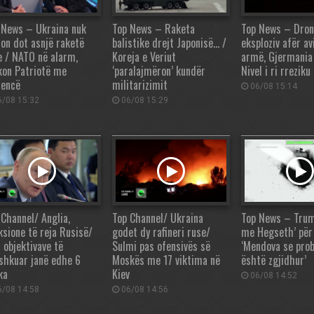
 News – Ukraina nuk
Top News – Raketa
Top News – Dro
zon dot asnjë raketë
balistike drejt Japonisë… /
eksploziv afër a
e / NATO në alarm,
Koreja e Veriut
armë, Gjermania
kon Patriotë me
‘paralajmëron’ kundër
Nivel i ri rrezik
jencë
militarizimit
06/08 15:14
/08 15:32
06/08 15:29
 Channel/ Anglia,
Top Channel/ Ukraina
Top News – Trum
ksione të reja Rusisë/
godet dy rafineri ruse/
me Hegseth’ për 
 objektivave të
Sulmi pas ofensivës së
‘Mendova se pro
shkuar janë edhe 6
Moskës me 17 viktima në
është zgjidhur’
ka
Kiev
06/08 14:52
/08 14:58
06/08 14:56