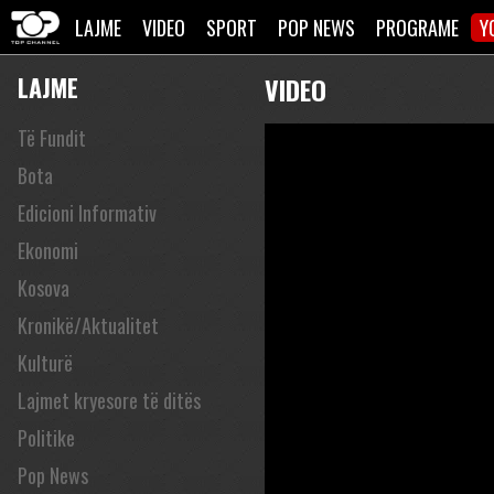
LAJME
VIDEO
SPORT
POP NEWS
PROGRAME
Y
LAJME
VIDEO
Të Fundit
Bota
Edicioni Informativ
Ekonomi
Kosova
Kronikë/Aktualitet
Kulturë
Lajmet kryesore të ditës
Politike
Pop News