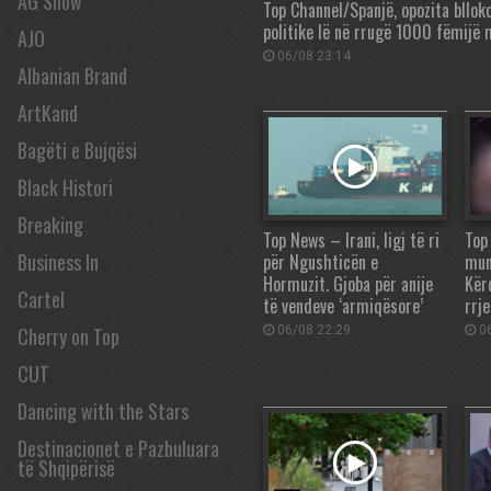
AG Show
Top Channel/Spanjë, opozita bllok
politike lë në rrugë 1000 fëmijë
AJO
06/08 23:14
Albanian Brand
ArtKand
Bagëti e Bujqësi
Black Histori
Breaking
Top News – Irani, ligj të ri
Top
Business In
për Ngushticën e
mun
Hormuzit. Gjoba për anije
Kër
Cartel
të vendeve ‘armiqësore’
rrj
Cherry on Top
06/08 22:29
06
CUT
Dancing with the Stars
Destinacionet e Pazbuluara
të Shqipërisë