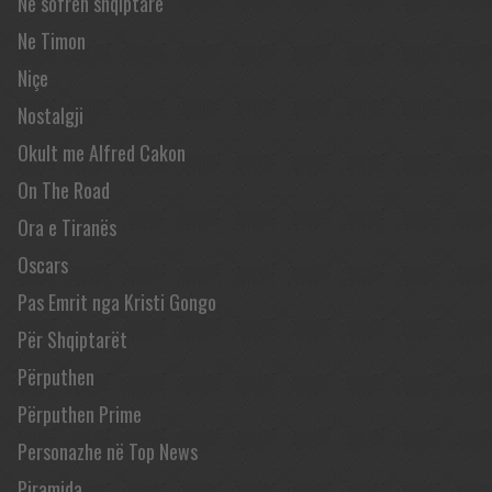
Në sofrën shqiptare
Ne Timon
Niçe
Nostalgji
Okult me Alfred Cakon
On The Road
Ora e Tiranës
Oscars
Pas Emrit nga Kristi Gongo
Për Shqiptarët
Përputhen
Përputhen Prime
Personazhe në Top News
Piramida