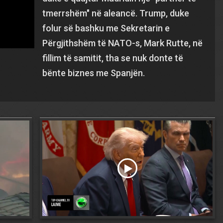
tmerrshëm" në aleancë. Trump, duke
folur së bashku me Sekretarin e
Përgjithshëm të NATO-s, Mark Rutte, në
fillim të samitit, tha se nuk donte të
bënte biznes me Spanjën.