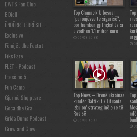
DWTS Fan Club
Top Channel/ U besuan
Top
E Diell
“punonjësve të sigurisë”,
rrë
ËNDËRRTJERRËSIT
por humbën gjithçka! Ja si
rus
u vodhën 1.1 milion euro
kër
Exclusive
urg
06/08 20:38
Fëmijët dhe Festat
06
Fiks Fare
FLET - Podcast
Ftesë në 5
Fun Camp
Top News – Dronë ukrainas
Top
Gjurmë Shqiptare
kundër Baltikut / Lituania
san
‘zbulon’ strategjinë e re të
Mes
Goca dhe Gra
Rusisë
ndë
Grida Duma Podcast
ban
06/08 15:11
06
Grow and Glow