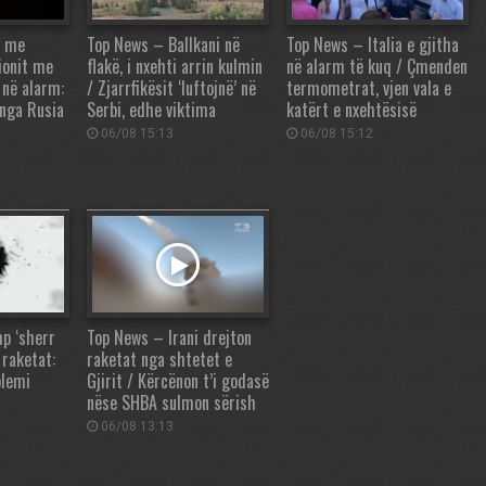
n me
Top News – Ballkani në
Top News – Italia e gjitha
vionit me
flakë, i nxehti arrin kulmin
në alarm të kuq / Çmenden
 në alarm:
/ Zjarrfikësit ‘luftojnë’ në
termometrat, vjen vala e
u nga Rusia
Serbi, edhe viktima
katërt e nxehtësisë
06/08 15:13
06/08 15:12
p ‘sherr
Top News – Irani drejton
raketat:
raketat nga shtetet e
blemi
Gjirit / Kërcënon t’i godasë
nëse SHBA sulmon sërish
06/08 13:13