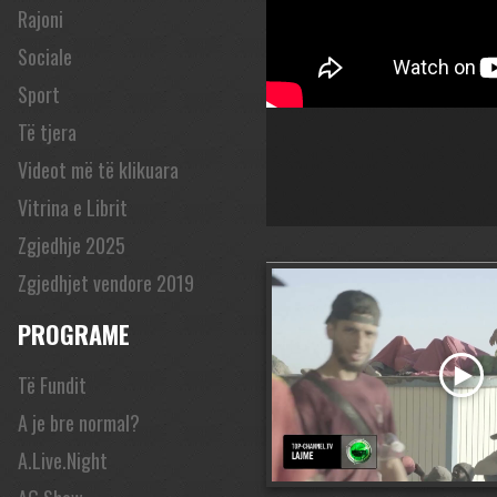
Rajoni
Sociale
Sport
Të tjera
Videot më të klikuara
Vitrina e Librit
Zgjedhje 2025
Zgjedhjet vendore 2019
PROGRAME
Të Fundit
A je bre normal?
A.Live.Night