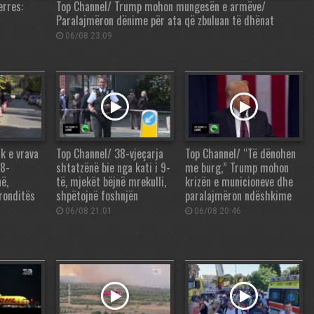
erres:
Top Channel/ Trump mohon mungesën e armëve/
Paralajmëron dënime për ata që zbuluan të dhënat
06/08 23:09
k e vrava
Top Channel/ 38-vjeçarja
Top Channel/ “Të dënohen
38-
shtatzënë bie nga kati i 9-
me burg,” Trump mohon
ë,
të, mjekët bëjnë mrekulli,
krizën e municioneve dhe
tronditës
shpëtojnë foshnjën
paralajmëron ndëshkime
06/08 21:01
06/08 20:46