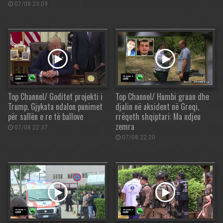
07/08 23:09
Top Channel/ Goditet projekti i
Top Channel/ Humbi gruan dhe
Trump. Gjykata ndalon punimet
djalin në aksident në Greqi,
për sallën e re të ballove
rrëqeth shqiptari: Ma ndjeu
zemra
07/08 22:37
07/08 22:20