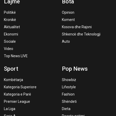
Lajme
Bota
Politikë
Opinion
Kronikë
Koment
Aktualitet
Kosova dhe Rajoni
Ekonomi
Shkencë dhe Teknologji
Sociale
Auto
Video
Top News LIVE
Sport
Pop News
Kombëtarja
Showbiz
Kategoria Superiore
Lifestyle
Kategoria e Parë
Fashion
Premier League
Shëndeti
La Liga
Dieta