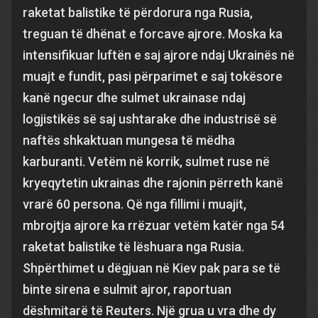
raketat balistike të përdorura nga Rusia,
treguan të dhënat e forcave ajrore. Moska ka
intensifikuar luftën e saj ajrore ndaj Ukrainës në
muajt e fundit, pasi përparimet e saj tokësore
kanë ngecur dhe sulmet ukrainase ndaj
logjistikës së saj ushtarake dhe industrisë së
naftës shkaktuan mungesa të mëdha
karburanti. Vetëm në korrik, sulmet ruse në
kryeqytetin ukrainas dhe rajonin përreth kanë
vrarë 60 persona. Që nga fillimi i muajit,
mbrojtja ajrore ka rrëzuar vetëm katër nga 54
raketat balistike të lëshuara nga Rusia.
Shpërthimet u dëgjuan në Kiev pak para se të
binte sirena e sulmit ajror, raportuan
dëshmitarë të Reuters. Një grua u vra dhe dy