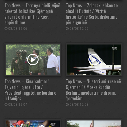
Top News – Ferr nga qielli, vijnë
Top News – Zelenski shkon te
raketat balistike/ Gjëmojnë
aleati i Putinit / ‘Vizitë
sirenat e alarmit në Kiev,
historike’ në Serbi, diskutime
shpërthime
për sigurinë
08/08 12:06
08/08 12:05
Top News – Kina ‘sulmon’
Top News – ‘Histeri ani-ruse në
Tajvanin, lojëra lufte /
Gjermani’ / Moska kundër
Presidenti ngjitet në bordin e
Berlinit, incidenti me dronin,
luftanijes
‘provokim’
08/08 12:04
08/08 12:03