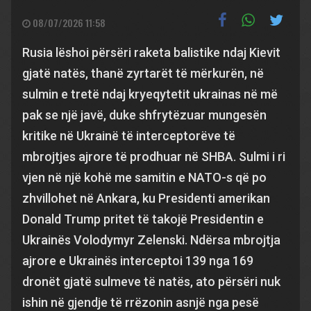
08/07/2026 11:58
Rusia lëshoi përsëri raketa balistike ndaj Kievit
gjatë natës, thanë zyrtarët të mërkurën, në
sulmin e tretë ndaj kryeqytetit ukrainas në më
pak se një javë, duke shfrytëzuar mungesën
kritike në Ukrainë të interceptorëve të
mbrojtjes ajrore të prodhuar në SHBA. Sulmi i ri
vjen në një kohë me samitin e NATO-s që po
zhvillohet në Ankara, ku Presidenti amerikan
Donald Trump pritet të takojë Presidentin e
Ukrainës Volodymyr Zelenski. Ndërsa mbrojtja
ajrore e Ukrainës interceptoi 139 nga 169
dronët gjatë sulmeve të natës, ato përsëri nuk
ishin në gjendje të rrëzonin asnjë nga pesë