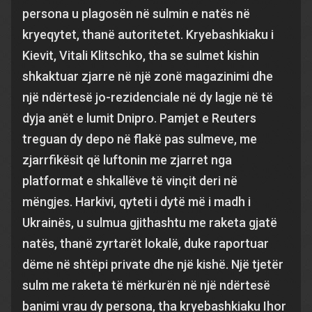
persona u plagosën në sulmin e natës në
kryeqytet, thanë autoritetet. Kryebashkiaku i
Kievit, Vitali Klitschko, tha se sulmet kishin
shkaktuar zjarre në një zonë magazinimi dhe
një ndërtesë jo-rezidenciale në dy lagje në të
dyja anët e lumit Dnipro. Pamjet e Reuters
treguan dy depo në flakë pas sulmeve, me
zjarrfikësit që luftonin me zjarret nga
platformat e shkallëve të vinçit deri në
mëngjes. Harkivi, qyteti i dytë më i madh i
Ukrainës, u sulmua gjithashtu me raketa gjatë
natës, thanë zyrtarët lokalë, duke raportuar
dëme në shtëpi private dhe një kishë. Një tjetër
sulm me raketa të mërkurën në një ndërtesë
banimi vrau dy persona, tha kryebashkiaku Ihor