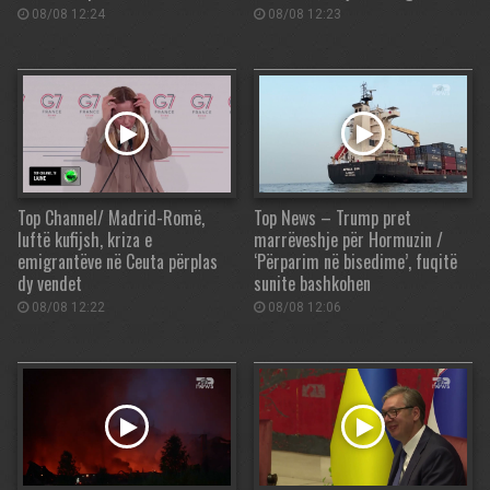
08/08 12:24
08/08 12:23
Top Channel/ Madrid-Romë,
Top News – Trump pret
luftë kufijsh, kriza e
marrëveshje për Hormuzin /
emigrantëve në Ceuta përplas
‘Përparim në bisedime’, fuqitë
dy vendet
sunite bashkohen
08/08 12:22
08/08 12:06