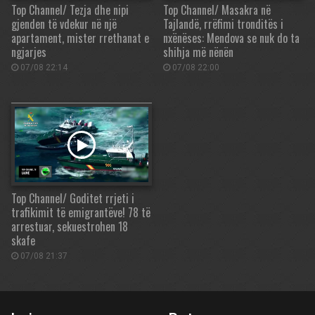
Top Channel/ Tezja dhe nipi
Top Channel/ Masakra në
gjenden të vdekur në një
Tajlandë, rrëfimi tronditës i
apartament, mister rrethanat e
nxënëses: Mendova se nuk do ta
ngjarjes
shihja më nënën
07/08 22:14
07/08 22:00
Top Channel/ Goditet rrjeti i
trafikimit të emigrantëve! 78 të
arrestuar, sekuestrohen 18
skafe
07/08 21:37