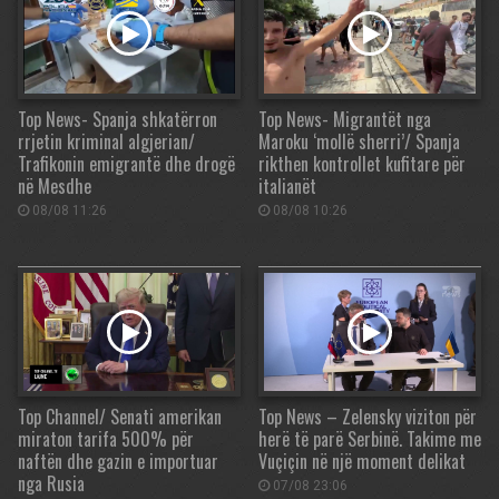
Top News- Spanja shkatërron
Top News- Migrantët nga
rrjetin kriminal algjerian/
Maroku ‘mollë sherri’/ Spanja
Trafikonin emigrantë dhe drogë
rikthen kontrollet kufitare për
në Mesdhe
italianët
08/08 11:26
08/08 10:26
Top Channel/ Senati amerikan
Top News – Zelensky viziton për
miraton tarifa 500% për
herë të parë Serbinë. Takime me
naftën dhe gazin e importuar
Vuçiçin në një moment delikat
nga Rusia
07/08 23:06