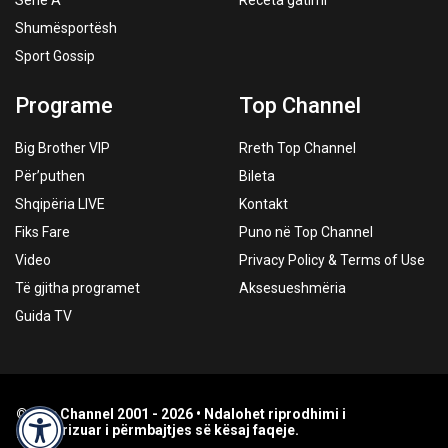
Serie A
Receta gatimi
Shumësportësh
Sport Gossip
Programe
Top Channel
Big Brother VIP
Rreth Top Channel
Për’puthen
Bileta
Shqipëria LIVE
Kontakt
Fiks Fare
Puno në Top Channel
Video
Privacy Policy & Terms of Use
Të gjitha programet
Aksesueshmëria
Guida TV
© Top Channel 2001 - 2026 • Ndalohet riprodhimi i
paautorizuar i përmbajtjes së kësaj faqeje.