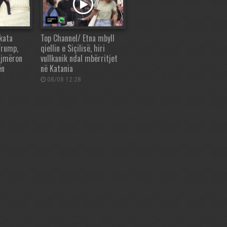
kata
Top Channel/ Etna mbyll
Trump,
qiellin e Siçilisë, hiri
ajmëron
vullkanik ndal mbërritjet
ën
në Katania
08/08 12:28