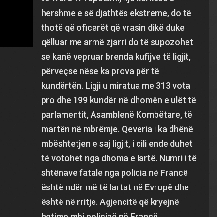
hershme e së djathtës ekstreme, do të
thotë që oficerët që vrasin dikë duke
qëlluar me armë zjarri do të supozohet
se kanë vepruar brenda kufijve të ligjit,
përveçse nëse ka prova për të
kundërtën. Ligji u miratua me 313 vota
pro dhe 199 kundër në dhomën e ulët të
parlamentit, Asamblenë Kombëtare, të
martën në mbrëmje. Qeveria i ka dhënë
mbështetjen e saj ligjit, i cili ende duhet
të votohet nga dhoma e lartë. Numri i të
shtënave fatale nga policia në Francë
është ndër më të lartat në Evropë dhe
është në rritje. Agjencitë që kryejnë
hetime mbi policinë në Francë,