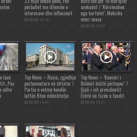
 Brent
23 mijë vende pune, Fed
ushtrinë për të mbrojtur
uhaten
përballet me dilemën e
avokadot / ‘Kërcënohen
interesave dhe inflacionit
nga kartelet’, Meksika
merr masa
08/08 15:16
08/08 15:07
e lave
Top News – Rusia, zgjedhje
Top News – ‘Kanceri i
etit…Pas
parlamentare në shtator /
Bidenit është përhapur’ /
n edhe
Partia e vetme kundër
Djali i ish presidentit:
i
luftës fiton mbështetje
Është në fazën e fundit
08/08 14:07
08/08 13:51