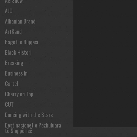
AG Show
AJO
Albanian Brand
ArtKand
Bagëti e Bujqësi
Black Histori
Breaking
Business In
Cartel
Cherry on Top
CUT
Dancing with the Stars
Destinacionet e Pazbuluara
të Shqipërisë