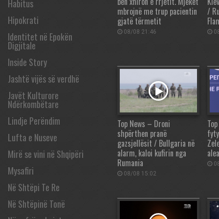
bën xhiron e rrjetit. Mjekët
Kie
Habitus
mbrojnë me trup pacientin
/ R
Hipokrati
gjatë tërmetit
Fla
08/08 21:46
08
Identitet në Epokën
Digjitale
Inside Story
Jashtë vijës së verdhë
Javët Kulturore
Ndërkombëtare
Lindje Perëndim
Top News – Droni
Top
shpërthen pranë
fyty
Lufta e Nuseve
gazsjellësit / Bullgaria në
Zel
alarm, kaloi kufirin nga
alea
Mirë se vini në Shqipëri
Rumania
08
Mysafiri
08/08 15:02
Në Shtëpi Te Re
Në Shtëpinë Tonë