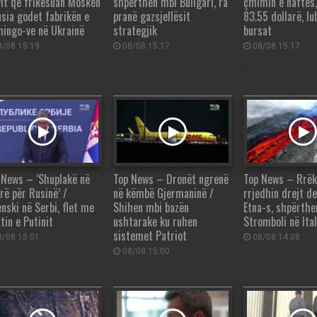
vit që frikësuan Moskën
shpërthen mbi Bullgari, ra
çmimin e naftës,
usia godet fabrikën e
pranë gazsjellësit
83.55 dollarë, l
mingo-ve në Ukrainë
strategjik
bursat
/08 15:19
08/08 15:17
08/08 15:17
 News – ‘Shuplakë në
Top News – Dronët ngrenë
Top News – Rrëk
rë për Rusinë’ /
në këmbë Gjermaninë /
rrjedhin drejt d
enski në Serbi, flet me
Shihen mbi bazën
Etna-s, shpërthe
tin e Putinit
ushtarake ku ruhen
Stromboli në Ital
sistemet Patriot
/08 15:01
08/08 14:08
08/08 15:00