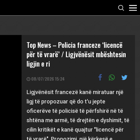
Top News – Policia franceze ‘licencë
për të vrarë’ / Ligjvënësit mbështesin
ligjin e ri
08/07/2026 15:24
Ligjvënësit francezë kanë miratuar një
ligj të propozuar që do t'u jepte
oficerëve të policisë të përfshirë në të
shtëna me armë, të drejtën e dyshimit, të
cilin kritikët e kanë quajtur "licencë për
të vrarë". Propozimi, një kërkesë e