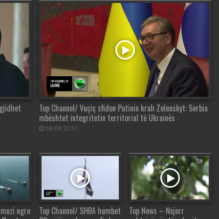
gjidhet
Top Channel/ Vuçiç sfidon Putinin krah Zelenskyt: Serbia
mbështet integritetin territorial të Ukrainës
08/08 22:51
rmuzi ngre
Top Channel/ SHBA humbet
Top News – Nxjerr