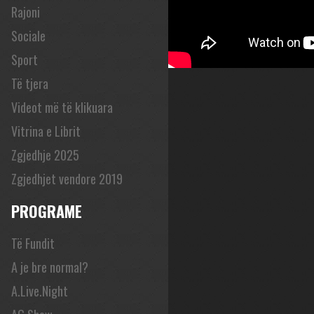
Rajoni
Sociale
Sport
Të tjera
Videot më të klikuara
Vitrina e Librit
Zgjedhje 2025
Zgjedhjet vendore 2019
PROGRAME
Të Fundit
A je bre normal?
A.Live.Night