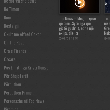
Në sofrën shqiptare
Ne Timon
Niçe
Top News – Muaji i yjeve
Top
që bien…Sytë nga qielli
nis
Nostalgji
gjatë gushtit, edhe një
Gre
eklips diellor
Nuk
Okult me Alfred Cakon
08/08 13:51
08
On The Road
Ora e Tiranës
Oscars
Pas Emrit nga Kristi Gongo
Për Shqiptarët
Përputhen
Përputhen Prime
Personazhe në Top News
Piramida