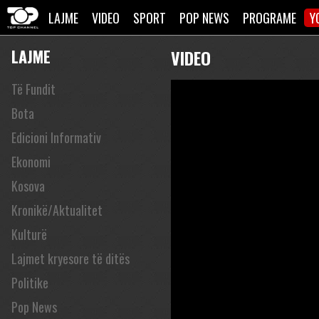
LAJME
VIDEO
SPORT
POP NEWS
PROGRAME
Y
LAJME
VIDEO
Të Fundit
Bota
Edicioni Informativ
Ekonomi
Kosova
Kronikë/Aktualitet
Kulturë
Lajmet kryesore të ditës
Politike
Pop News