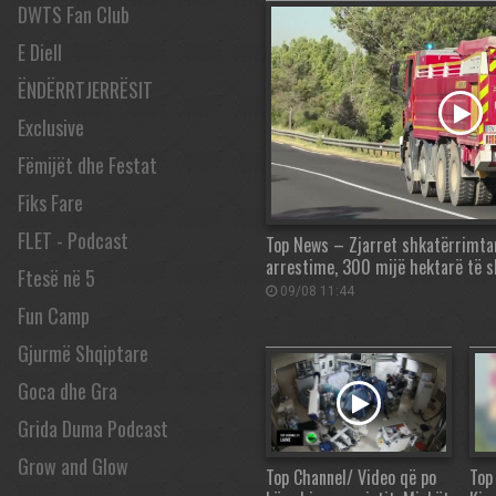
DWTS Fan Club
E Diell
ËNDËRRTJERRËSIT
Exclusive
Fëmijët dhe Festat
Fiks Fare
FLET - Podcast
Top News – Zjarret shkatërrimta
arrestime, 300 mijë hektarë të 
Ftesë në 5
09/08 11:44
Fun Camp
Gjurmë Shqiptare
Goca dhe Gra
Grida Duma Podcast
Grow and Glow
Top Channel/ Video që po
Top