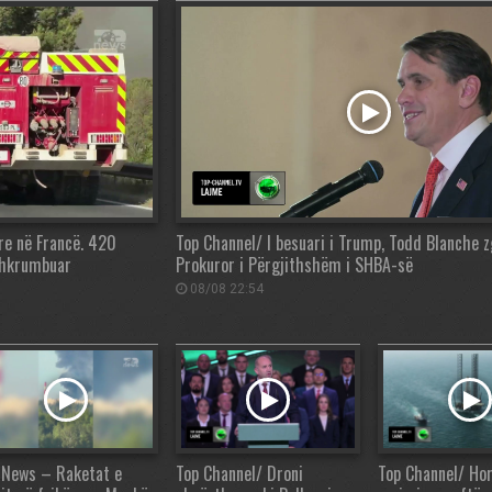
re në Francë. 420
Top Channel/ I besuari i Trump, Todd Blanche z
shkrumbuar
Prokuror i Përgjithshëm i SHBA-së
08/08 22:54
 News – Raketat e
Top Channel/ Droni
Top Channel/ Ho