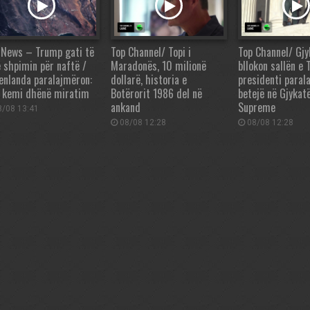
 News – Trump gati të
Top Channel/ Topi i
Top Channel/ Gjy
ë shpimin për naftë /
Maradonës, 10 milionë
bllokon sallën e 
enlanda paralajmëron:
dollarë, historia e
presidenti paral
 kemi dhënë miratim
Botërorit 1986 del në
betejë në Gjykat
ankand
Supreme
/08 13:41
08/08 12:28
08/08 12:28