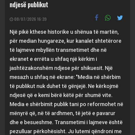
ndjesë publikut
08/07/2026 16:39
Një pikë kthese historike u shënua të martën,
për median hungareze, kur kanalet shtetërore
të lajmeve mbyllën transmetimet dhe në
ekranet e errëta u shfaq një kërkim i
jashtëzakonshëm ndjese për shikuesit. Një
mesazh u shfaq në ekrane: "Media në shërbim
të publikut nuk duhet të gënjejë. Ne kërkojmë
ndjesë që e kemi bërë këtë për shumë vite.
Media e shërbimit publik tani po reformohet në
mënyrë që, në të ardhmen, të jetë e pavarur
dhe e besueshme. Transmetimi i lajmeve është
pezulluar përkohësisht. Ju lutemi qëndroni me