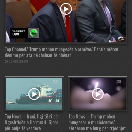
Top Channel/ Trump mohon mungesën e armëve/ Paralajmëron
dënime për ata që zbuluan të dhënat
06/08 23:09
Top News – Irani, ligj të ri për
Top News – Trump mohon
Ngushticën e Hormuzit. Gjoba
mungesën e municioneve/
për anije të vendeve
Kërcënon me burg për rrjedhjet