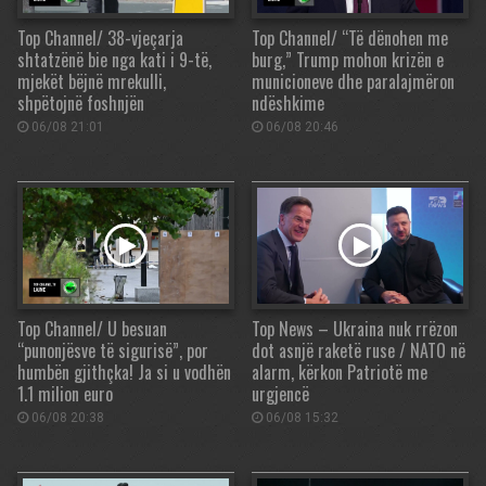
Top Channel/ 38-vjeçarja
Top Channel/ “Të dënohen me
shtatzënë bie nga kati i 9-të,
burg,” Trump mohon krizën e
mjekët bëjnë mrekulli,
municioneve dhe paralajmëron
shpëtojnë foshnjën
ndëshkime
06/08 21:01
06/08 20:46
Top Channel/ U besuan
Top News – Ukraina nuk rrëzon
“punonjësve të sigurisë”, por
dot asnjë raketë ruse / NATO në
humbën gjithçka! Ja si u vodhën
alarm, kërkon Patriotë me
1.1 milion euro
urgjencë
06/08 20:38
06/08 15:32