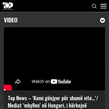
VIDEO
Top News – ‘Kemi gënjyer për shumë vite…’/
Mediat ‘mbyllen’ në Hungari, i kërkojnë