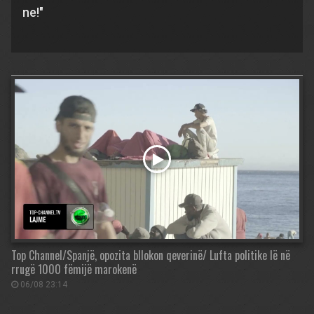
ne!"
Top Channel/Spanjë, opozita bllokon qeverinë/ Lufta politike lë në
rrugë 1000 fëmijë marokenë
06/08 23:14