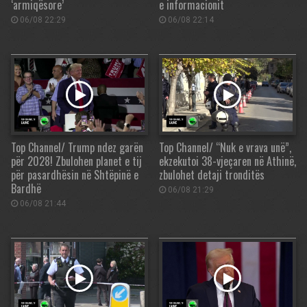
‘armiqësore’
e informacionit
06/08 22:29
06/08 22:14
Top Channel/ Trump ndez garën
Top Channel/ “Nuk e vrava unë”,
për 2028! Zbulohen planet e tij
ekzekutoi 38-vjeçaren në Athinë,
për pasardhësin në Shtëpinë e
zbulohet detaji tronditës
Bardhë
06/08 21:29
06/08 21:44