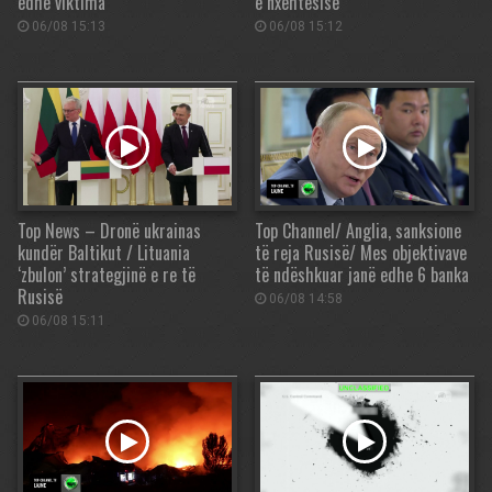
edhe viktima
e nxehtësisë
06/08 15:13
06/08 15:12
Top News – Dronë ukrainas
Top Channel/ Anglia, sanksione
kundër Baltikut / Lituania
të reja Rusisë/ Mes objektivave
‘zbulon’ strategjinë e re të
të ndëshkuar janë edhe 6 banka
Rusisë
06/08 14:58
06/08 15:11