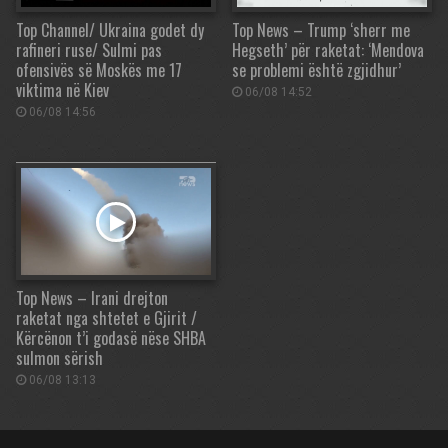
Top Channel/ Ukraina godet dy
Top News – Trump ‘sherr me
rafineri ruse/ Sulmi pas
Hegseth’ për raketat: ‘Mendova
ofensivës së Moskës me 17
se problemi është zgjidhur’
viktima në Kiev
06/08 14:52
06/08 14:56
Top News – Irani drejton
raketat nga shtetet e Gjirit /
Kërcënon t’i godasë nëse SHBA
sulmon sërish
06/08 13:13