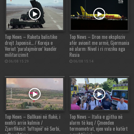
Top News – Raketa balistike
Top News – Dron me eksploziv
drejt Japonisë… / Koreja e
afër avionit me armë, Gjermania
Veriut ‘paralajmëron’ kundër
në alarm: Nivel i ri rreziku nga
militarizimit
Rusia
06/08 15:29
06/08 15:14
Top News – Ballkani në flakë, i
Top News – Italia e gjitha në
nxehti arrin kulmin /
alarm të kuq / Çmenden
Zjarrfikësit ‘luftojnë’ në Serbi,
termometrat, vjen vala e katërt