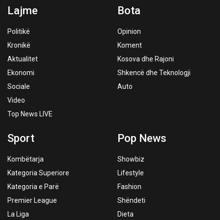
Lajme
Bota
Politikë
Opinion
Kronikë
Koment
Aktualitet
Kosova dhe Rajoni
Ekonomi
Shkencë dhe Teknologji
Sociale
Auto
Video
Top News LIVE
Sport
Pop News
Kombëtarja
Showbiz
Kategoria Superiore
Lifestyle
Kategoria e Parë
Fashion
Premier League
Shëndeti
La Liga
Dieta