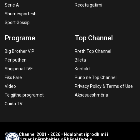
Serie A
Receta gatimi
Shumësportësh
Sport Gossip
Programe
Top Channel
Big Brother VIP
Rreth Top Channel
Për’puthen
Bileta
Shqipëria LIVE
Kontakt
Fiks Fare
Puno në Top Channel
Video
Privacy Policy & Terms of Use
Të gjitha programet
Aksesueshmëria
Guida TV
© Top Channel 2001 - 2026 • Ndalohet riprodhimi i
paautorizuar i përmbajtjes së kësaj faqeje.