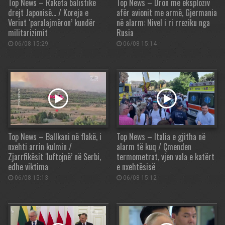
Top News – Raketa balistike
Top News – Dron me eksploziv
drejt Japonisë… / Koreja e
afër avionit me armë, Gjermania
Veriut ‘paralajmëron’ kundër
në alarm: Nivel i ri rreziku nga
militarizimit
Rusia
06/08 15:29
06/08 15:14
Top News – Ballkani në flakë, i
Top News – Italia e gjitha në
nxehti arrin kulmin /
alarm të kuq / Çmenden
Zjarrfikësit ‘luftojnë’ në Serbi,
termometrat, vjen vala e katërt
edhe viktima
e nxehtësisë
06/08 15:13
06/08 15:12