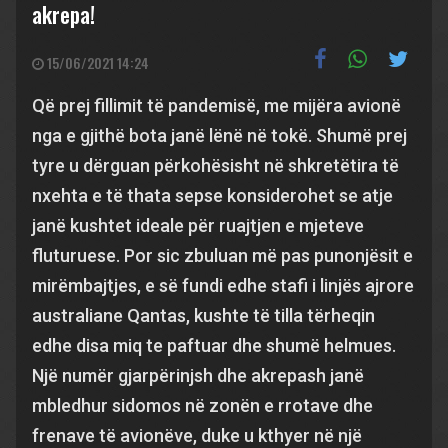
akrepa!
15/06/2021 14:24
Që prej fillimit të pandemisë, me mijëra avionë
nga e gjithë bota janë lënë në tokë. Shumë prej
tyre u dërguan përkohësisht në shkretëtira të
nxehta e të thata sepse konsiderohet se atje
janë kushtet ideale për ruajtjen e mjeteve
fluturuese. Por sic zbuluan më pas punonjësit e
mirëmbajtjes, e së fundi edhe stafi i linjës ajrore
australiane Qantas, kushte të tilla tërheqin
edhe disa miq te paftuar dhe shumë helmues.
Një numër gjarpërinjsh dhe akrepash janë
mbledhur sidomos në zonën e rrotave dhe
frenave të avionëve, duke u kthyer në një