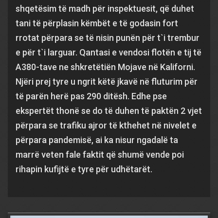
shqetësim të madh për inspektuesit, që duhet
tani të përplasin këmbët e të godasin fort
rrotat përpara se të nisin punën për t`i trembur
e për t`i larguar. Qantasi e vendosi flotën e tij të
A380-tave ne shkretëtiën Mojave në Kaliforni.
Njëri prej tyre u ngrit këtë jkavë në fluturim për
të parën herë pas 290 ditësh. Edhe pse
ekspertët thonë se do të duhen të paktën 2 vjet
përpara se trafiku ajror të kthehet në nivelet e
përpara pandemisë, ai ka nisur ngadalë ta
marrë veten fale faktit që shumë vende poi
rihapin kufijtë e tyre për udhëtarët.