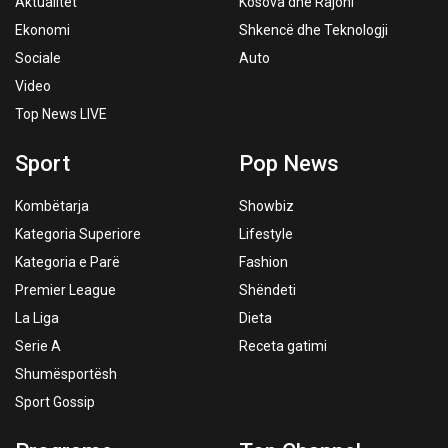
Aktualitet
Kosova dhe Rajoni
Ekonomi
Shkencë dhe Teknologji
Sociale
Auto
Video
Top News LIVE
Sport
Pop News
Kombëtarja
Showbiz
Kategoria Superiore
Lifestyle
Kategoria e Parë
Fashion
Premier League
Shëndeti
La Liga
Dieta
Serie A
Receta gatimi
Shumësportësh
Sport Gossip