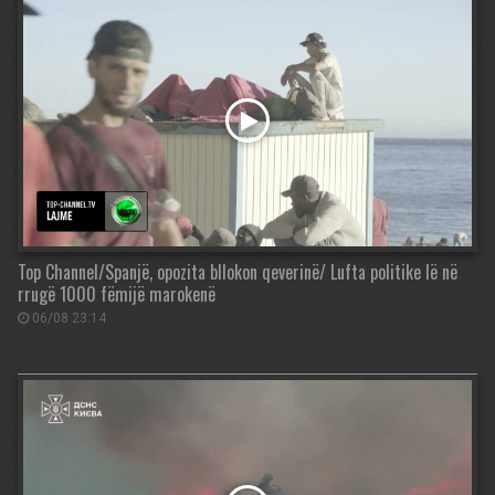
Top Channel/Spanjë, opozita bllokon qeverinë/ Lufta politike lë në
rrugë 1000 fëmijë marokenë
06/08 23:14