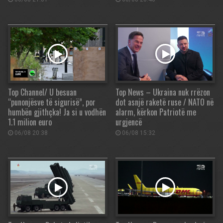
Top Channel/ U besuan
Top News – Ukraina nuk rrëzon
“punonjësve të sigurisë”, por
dot asnjë raketë ruse / NATO në
humbën gjithçka! Ja si u vodhën
alarm, kërkon Patriotë me
1.1 milion euro
urgjencë
06/08 20:38
06/08 15:32