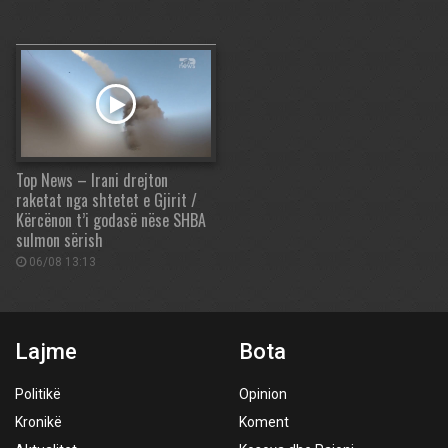
Top News – Irani drejton
raketat nga shtetet e Gjirit /
Kërcënon t’i godasë nëse SHBA
sulmon sërish
06/08 13:13
Lajme
Bota
Politikë
Opinion
Kronikë
Koment