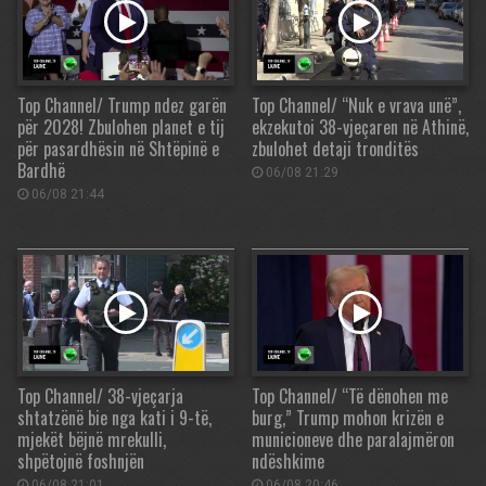
Top Channel/ Trump ndez garën
Top Channel/ “Nuk e vrava unë”,
për 2028! Zbulohen planet e tij
ekzekutoi 38-vjeçaren në Athinë,
për pasardhësin në Shtëpinë e
zbulohet detaji tronditës
Bardhë
06/08 21:29
06/08 21:44
Top Channel/ 38-vjeçarja
Top Channel/ “Të dënohen me
shtatzënë bie nga kati i 9-të,
burg,” Trump mohon krizën e
mjekët bëjnë mrekulli,
municioneve dhe paralajmëron
shpëtojnë foshnjën
ndëshkime
06/08 21:01
06/08 20:46