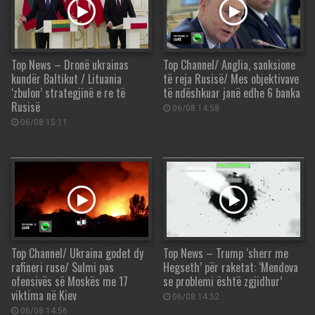
Top News – Dronë ukrainas
Top Channel/ Anglia, sanksione
kundër Baltikut / Lituania
të reja Rusisë/ Mes objektivave
‘zbulon’ strategjinë e re të
të ndëshkuar janë edhe 6 banka
Rusisë
06/08 14:58
06/08 15:11
Top Channel/ Ukraina godet dy
Top News – Trump ‘sherr me
rafineri ruse/ Sulmi pas
Hegseth’ për raketat: ‘Mendova
ofensivës së Moskës me 17
se problemi është zgjidhur’
viktima në Kiev
06/08 14:52
06/08 14:56