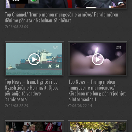
Top Channel/ Trump mohon mungesën e armëve/ Paralajmëron
dënime për ata që zbuluan të dhënat
06/08 23:09
Top News – Irani, ligj të ri për
Top News – Trump mohon
Ngushticën e Hormuzit. Gjoba
mungesën e municioneve/
për anije të vendeve
Kërcënon me burg për rrjedhjet
‘armiqësore’
e informacionit
06/08 22:29
06/08 22:14