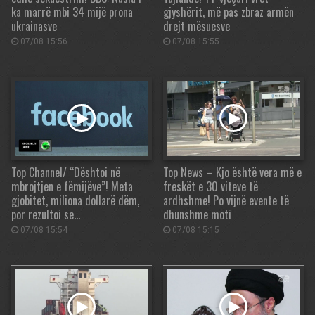
ka marrë mbi 34 mijë prona
gjyshërit, më pas zbraz armën
ukrainasve
drejt mësuesve
07/08 15:56
07/08 15:55
Top Channel/ “Dështoi në
Top News – Kjo është vera më e
mbrojtjen e fëmijëve”! Meta
freskët e 30 viteve të
gjobitet, miliona dollarë dëm,
ardhshme! Po vijnë evente të
por rezultoi se…
dhunshme moti
07/08 15:54
07/08 15:15