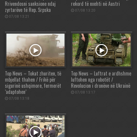
Rrivendosni sanksione ndaj
rekord të nxehti në Austri
zyrtarëve të Rep. Srpska
07/08 13:20
07/08 13:21
Top News – Tokat zhuriten, të
Top News – Luftrat e ardhshme
mbjellat thahen / Frikë për
luftohen nga robotët /
sigurinë ushqimore, fermerët
Revolucion i dronëve në Ukrainë
‘adaptohen’
07/08 13:17
07/08 13:18