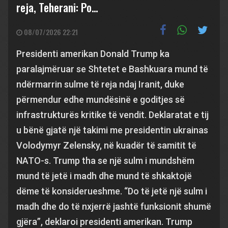
reja, Teherani: Po…
08/07/2026 22:21
Presidenti amerikan Donald Trump ka
paralajmëruar se Shtetet e Bashkuara mund të
ndërmarrin sulme të reja ndaj Iranit, duke
përmendur edhe mundësinë e goditjes së
infrastrukturës kritike të vendit. Deklaratat e tij
u bënë gjatë një takimi me presidentin ukrainas
Volodymyr Zelensky, në kuadër të samitit të
NATO-s. Trump tha se një sulm i mundshëm
mund të jetë i madh dhe mund të shkaktojë
dëme të konsiderueshme. “Do të jetë një sulm i
madh dhe do të nxjerrë jashtë funksionit shumë
gjëra”, deklaroi presidenti amerikan. Trump