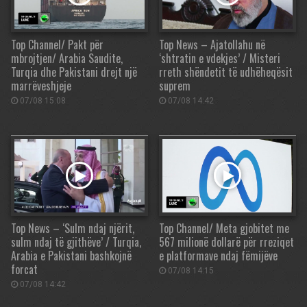
Top Channel/ Pakt për
Top News – Ajatollahu në
mbrojtjen/ Arabia Saudite,
‘shtratin e vdekjes’ / Misteri
Turqia dhe Pakistani drejt një
rreth shëndetit të udhëheqësit
marrëveshjeje
suprem
07/08 15:08
07/08 14:42
Top News – ‘Sulm ndaj njërit,
Top Channel/ Meta gjobitet me
sulm ndaj të gjithëve’ / Turqia,
567 milionë dollarë për rreziqet
Arabia e Pakistani bashkojnë
e platformave ndaj fëmijëve
forcat
07/08 14:15
07/08 14:42