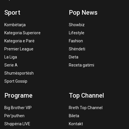
Sport
Pop News
Kombëtarja
Showbiz
Kategoria Superiore
Lifestyle
Kategoria e Parë
Fashion
Premier League
Shëndeti
La Liga
Dieta
Serie A
Receta gatimi
Shumësportësh
Sport Gossip
Programe
Top Channel
Big Brother VIP
Rreth Top Channel
Për’puthen
Bileta
Shqipëria LIVE
Kontakt