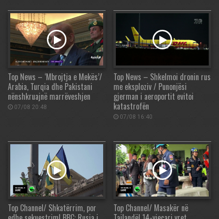
Top News – ‘Mbrojtja e Mekës’/
Top News – Shkelmoi dronin rus
Arabia, Turqia dhe Pakistani
me eksploziv / Punonjësi
nënshkruajnë marrëveshjen
gjerman i aeroportit evitoi
katastrofën
07/08 20:48
07/08 16:40
Top Channel/ Shkatërrim, por
Top Channel/ Masakër në
edhe sekuestrim! BBC: Rusia i
Tajlandë! 14-vjeçari vret