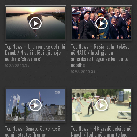
Top News – Ura romake del mbi
Top News – Rusia, sulm tokësor
Danub / Niveli i ulët i ujit nxjerr
në NATO / Inteligjenca
në dritë ‘xhevahire’
amerikane tregon se kur do të
ndodhë
07/08 13:35
07/08 13:22
Top News- Senatorët kërkesë
Top News – 48 gradë celcius në
administratës Trump:
Napoli / Italia në alarm të kuq,