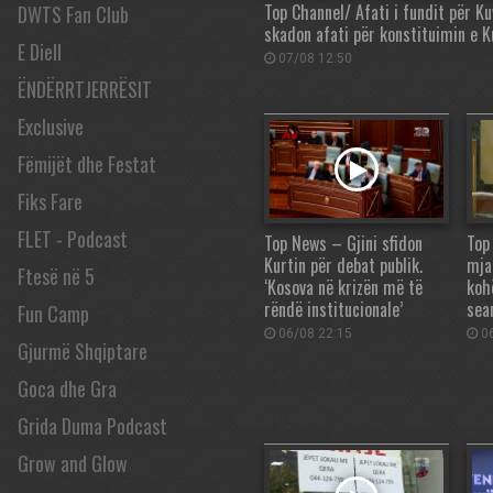
Top Channel/ Afati i fundit për K
DWTS Fan Club
skadon afati për konstituimin e K
E Diell
07/08 12:50
ËNDËRRTJERRËSIT
Exclusive
Fëmijët dhe Festat
Fiks Fare
FLET - Podcast
Top News – Gjini sfidon
Top
Kurtin për debat publik.
mja
Ftesë në 5
‘Kosova në krizën më të
koh
rëndë institucionale’
sea
Fun Camp
06/08 22:15
06
Gjurmë Shqiptare
Goca dhe Gra
Grida Duma Podcast
Grow and Glow