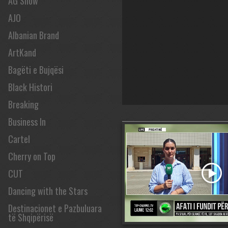
AG Show
AJO
Albanian Brand
ArtKand
Bagëti e Bujqësi
Black Histori
Breaking
Business In
Cartel
Cherry on Top
CUT
Dancing with the Stars
Destinacionet e Pazbuluara
të Shqipërisë