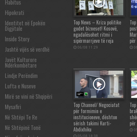
Habitus
Hipokrati
Top News – Kriza politike
Top
Identitet në Epokën
Digjitale
godet bizneset! Kosovë,
pos
ngadalësohet ritmi i
Mar
Inside Story
sipërmarrjeve të reja
për
06/08 11:29
06
Jashtë vijës së verdhë
Javët Kulturore
Ndërkombëtare
Lindje Perëndim
Lufta e Nuseve
Mirë se vini në Shqipëri
Top Channel/ Negociatat
Top
Mysafiri
për formimin e
brak
Në Shtëpi Te Re
institucioneve, dështon
shë
sërish takimi Kurti-
për 
Në Shtëpinë Tonë
Abdixhiku
05
05/08 18:38