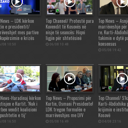
 News – LDK kërkon
Top Channel/ Protestë para
Top News – Asnj
tin e presidentit/
Kuvendit të Kosovës në
marrëveshje për 
rëveshjet mes partive
nisje të seancës: Hiqni
re. Kurti-Abdixhi
 kapërcimin e krizës
ligjin për shtetësinë
takimin e dytë p
konsensus
/08 10:50
06/08 10:48
05/08 19:42
 News-Haradinaj kërkon
Top News – Propozimi për
Top Channel/ S’k
tisjen e Kurtit. ‘Nuk i
Kurtin, Osmani Presidente!
Kurti-Abdixhiku 
rben vendit koalicioni
LDK tregon formulën e
krijimin e instit
pushtetin e tij’
marrëveshjes me LVV
Kosovë
/08 16:50
05/08 16:49
04/08 23:16