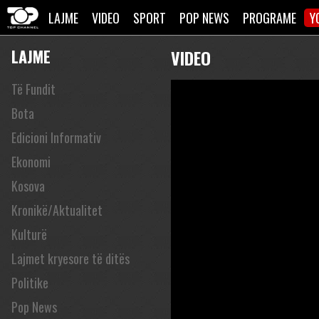
LAJME
VIDEO
SPORT
POP NEWS
PROGRAME
Y
LAJME
VIDEO
Të Fundit
Bota
Edicioni Informativ
Ekonomi
Kosova
Kronikë/Aktualitet
Kulturë
Lajmet kryesore të ditës
Politike
Pop News