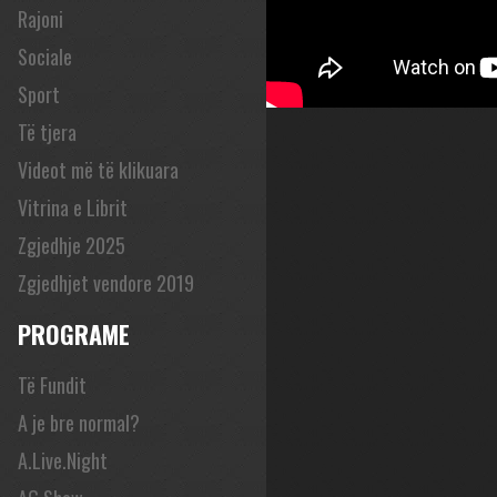
Rajoni
Sociale
Sport
Të tjera
Videot më të klikuara
Vitrina e Librit
Zgjedhje 2025
Zgjedhjet vendore 2019
PROGRAME
Të Fundit
A je bre normal?
A.Live.Night