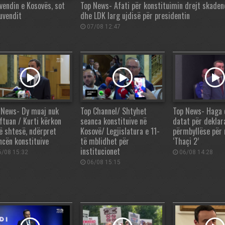
uvendin e Kosovës, sot
Top News- Afati për konstituimin drejt skaden
uvendit
dhe LDK larg ujdisë për presidentin
07/08 12:47
 News- Dy muaj nuk
Top Channel/ Shtyhet
Top News- Haga 
ftuan / Kurti kërkon
seanca konstituive në
datat për deklar
ë shtesë, ndërpret
Kosovë/ Legjislatura e 11-
përmbyllëse për 
ncën konstituive
të mblidhet për
‘Thaçi 2’
institucionet
/08 15:32
06/08 14:28
06/08 15:15