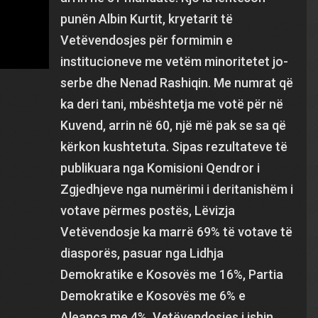
punën Albin Kurtit, kryetarit të
Vetëvendosjes për formimin e
institucioneve me vetëm minoritetet jo-
serbe dhe Nenad Rashiqin. Me numrat që
ka deri tani, mbështetja me votë për në
Kuvend, arrin në 60, një më pak se sa që
kërkon kushtetuta. Sipas rezultateve të
publikuara nga Komisioni Qendror i
Zgjedhjeve nga numërimi i deritanishëm i
votave përmes postës, Lëvizja
Vetëvendosje ka marrë 69% të votave të
diasporës, pasuar nga Lidhja
Demokratike e Kosovës me 16%, Partia
Demokratike e Kosovës me 6% e
Aleanca me 4%. Vetëvendosjes i ishin