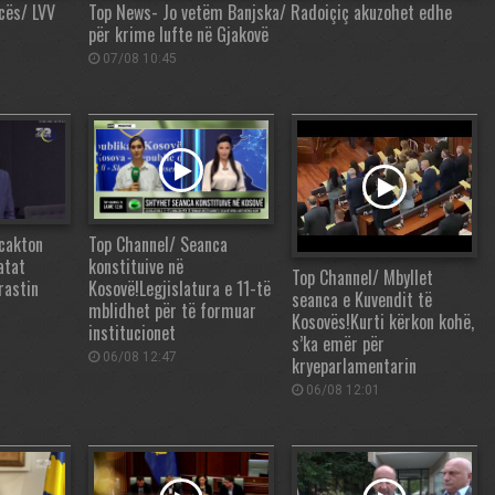
cës/ LVV
Top News- Jo vetëm Banjska/ Radoiçiç akuzohet edhe
për krime lufte në Gjakovë
07/08 10:45
cakton
Top Channel/ Seanca
atat
konstituive në
Top Channel/ Mbyllet
rastin
Kosovë!Legjislatura e 11-të
seanca e Kuvendit të
mblidhet për të formuar
Kosovës!Kurti kërkon kohë,
institucionet
s’ka emër për
06/08 12:47
kryeparlamentarin
06/08 12:01