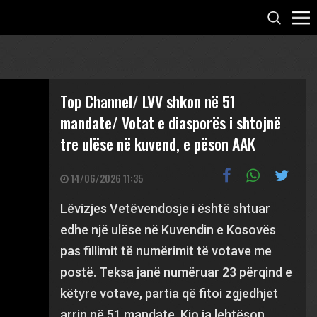
Top Channel/ LVV shkon në 51
mandate/ Votat e diasporës i shtojnë
tre ulëse në kuvend, e pëson AAK
14/06/2026 11:35
Lëvizjes Vetëvendosje i është shtuar
edhe një ulëse në Kuvendin e Kosovës
pas fillimit të numërimit të votave me
postë. Teksa janë numëruar 23 përqind e
këtyre votave, partia që fitoi zgjedhjet
arrin në 51 mandate. Kjo ia lehtëson