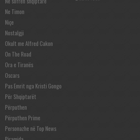
Në sofrën shqiptare
Ne Timon
Niçe
Nostalgji
Okult me Alfred Cakon
On The Road
Ora e Tiranës
Oscars
Pas Emrit nga Kristi Gongo
Për Shqiptarët
Përputhen
Përputhen Prime
Personazhe në Top News
Piramida