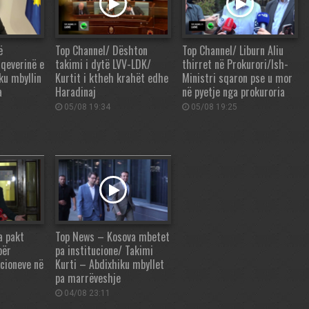
ë
Top Channel/ Dështon
Top Channel/ Liburn Aliu
qeverinë e
takimi i dytë LVV-LDK/
thirret në Prokurori/Ish-
ku mbyllin
Kurtit i ktheh krahët edhe
Ministri sqaron pse u mor
a
Haradinaj
në pyetje nga prokuroria
05/08 19:34
05/08 19:25
a pakt
Top News – Kosova mbetet
për
pa institucione/ Takimi
ucioneve në
Kurti – Abdixhiku mbyllet
pa marrëveshje
04/08 23:11