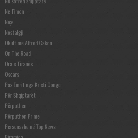
Në sofrën shqiptare
Ne Timon
Niçe
Nostalgji
Okult me Alfred Cakon
On The Road
Ora e Tiranës
Oscars
Pas Emrit nga Kristi Gongo
Për Shqiptarët
Përputhen
Përputhen Prime
Personazhe në Top News
Piramida