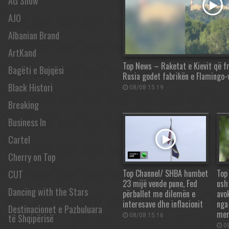
AG Show
AJO
Albanian Brand
ArtKand
Top News – Raketat e Kievit që f
Bagëti e Bujqësi
Rusia godet fabrikën e Flamingo-
Black Histori
08/08 15:19
Breaking
Business In
Cartel
Cherry on Top
Top Channel/ SHBA humbet
Top
CUT
23 mijë vende pune, Fed
ush
Dancing with the Stars
përballet me dilemën e
avo
interesave dhe inflacionit
nga
Destinacionet e Pazbuluara
mer
të Shqipërisë
08/08 15:16
08