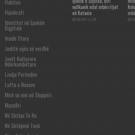
qiellin e Siçilisë, hiri
mil
Habitus
vullkanik ndal mbërritjet
Kol
Hipokrati
në Katania
mbë
08/08 12:28
08
Identitet në Epokën
Digjitale
Inside Story
Jashtë vijës së verdhë
Javët Kulturore
Ndërkombëtare
Lindje Perëndim
Lufta e Nuseve
Mirë se vini në Shqipëri
Mysafiri
Në Shtëpi Te Re
Në Shtëpinë Tonë