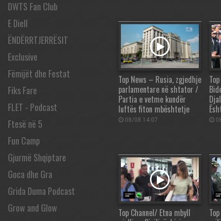
DWTS Fan Club
E Diell
ËNDËRRTJERRËSIT
Exclusive
Fëmijët dhe Festat
Top News – Rusia, zgjedhje
Top
parlamentare në shtator /
Bid
Fiks Fare
Partia e vetme kundër
Djal
FLET - Podcast
luftës fiton mbështetje
Ësh
08/08 14:07
08
Ftesë në 5
Fun Camp
Gjurmë Shqiptare
Goca dhe Gra
Grida Duma Podcast
Grow and Glow
Top Channel/ Etna mbyll
Top