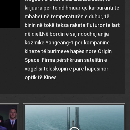
krijuara për të ndihmuar që karburanti të
mbahet në temperaturën e duhur, të
binin në tokë teksa raketa fluturonte lart
në qiell.Në bordin e saj ndodhej anija
kozmike Yangëang-1 për kompaninë
kineze të burimeve hapësinore Origin
Space. Firma përshkruan satelitin e
vogël si teleskopin e pare hapësinor
optik të Kinës