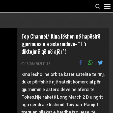
Top Channel/ Kina lëshon në hapësirë
gjurmuesin e asteroidëve- “T`i
diktojmë që në ajër”!
15/06/2021 11:46
Kina lëshoi në orbita katër satelitë të rinj,
duke përfshirë një satelit komercial për
gjurmimin e asteroideve në afërsi të
Tokës.Një raketë Long March 2 D u ngrit
nga qendra e lëshimit Taiyuan. Pamjet
treguan pllakat e bardha izoluese, të