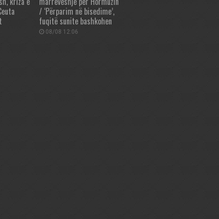
sh, kriza e
marrëveshje për Hormuzin
Ceuta
/ ‘Përparim në bisedime’,
t
fuqitë sunite bashkohen
08/08 12:06