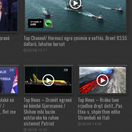
 pranë
Top Channel/ Hormuzi ngre çmimin e naftës, Brent 83.55
dollarë, luhaten bursat
08/08 15:17
plakë në
Top News – Dronët ngrenë
Top News – Rrëke lave
’ /
në këmbë Gjermaninë /
rrjedhin drejt detit…Pas
, flet me
Shihen mbi bazën
Etna-s, shpërthen edhe
ushtarake ku ruhen
Stromboli në Itali
sistemet Patriot
08/08 14:08
08/08 15:00