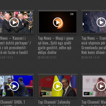
 News – ‘Kanceri i
Top News – Muaji i yjeve
Top News – Trum
enit është përhapur’ /
që bien…Sytë nga qielli
nisë shpimin për
i i ish presidentit:
gjatë gushtit, edhe një
Greenlanda para
të në fazën e fundit
eklips diellor
Nuk kemi dhënë
/08 13:51
08/08 13:51
08/08 13:41
 Channel/ SHBA, 1
Top Channel/ Zelensky
Top Channel/ Ma