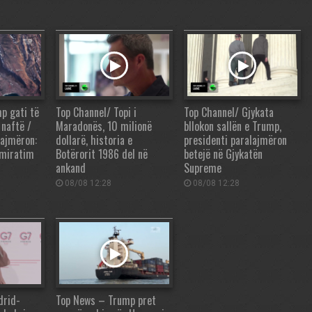
p gati të
Top Channel/ Topi i
Top Channel/ Gjykata
 naftë /
Maradonës, 10 milionë
bllokon sallën e Trump,
lajmëron:
dollarë, historia e
presidenti paralajmëron
 miratim
Botërorit 1986 del në
betejë në Gjykatën
ankand
Supreme
08/08 12:28
08/08 12:28
drid-
Top News – Trump pret