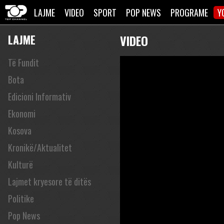
LAJME
VIDEO
SPORT
POP NEWS
PROGRAME
Y
LAJME
VIDEO
Të Fundit
Bota
Edicioni Informativ
Ekonomi
Kosova
Kronikë/Aktualitet
Kulturë
Lajmet kryesore të ditës
Politike
Pop News