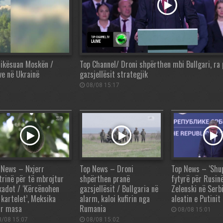
rikësuan Moskën /
Top Channel/ Droni shpërthen mbi Bullgari, ra
ve në Ukrainë
gazsjellësit strategjik
08/08 15:17
 News – Nxjerr
Top News – Droni
Top News – ‘Shu
trinë për të mbrojtur
shpërthen pranë
fytyrë për Rusinë
kadot / ‘Kërcënohen
gazsjellësit / Bullgaria në
Zelenski në Serbi
 kartelet’, Meksika
alarm, kaloi kufirin nga
aleatin e Putinit
r masa
Rumania
08/08 15:01
/08 15:07
08/08 15:02