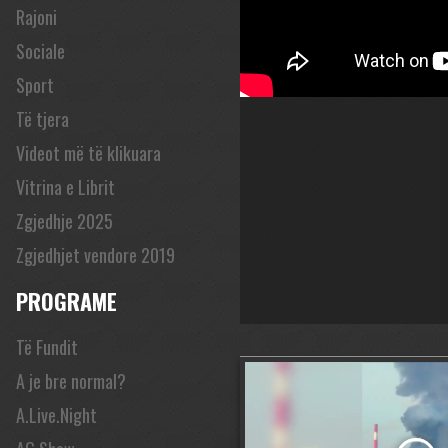
Rajoni
Sociale
Sport
Të tjera
Videot më të klikuara
Vitrina e Librit
Zgjedhje 2025
Zgjedhjet vendore 2019
PROGRAME
Të Fundit
A je bre normal?
A.Live.Night