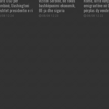
iard USD për
viziton Serbinë, në fokus
Romë, luftë kufij
umbinë, Uashingtoni
bashkëpunimi ekonomik,
emigrantëve në 
shtet presidentin e ri
BE-ja dhe siguria
përplas dy vende
/08 12:24
08/08 12:23
08/08 12:22