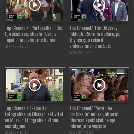
Top Channel/ “Portokallia” ndez
Top Channel/ The Odyssey
Gjirokastrën, sheshi “Çerçiz
mbledh 650 mln dollarë, po
Topulli” mbushet me humor
thyhen çdo rekord
shikueshmërie në botë
31/07 12:31
29/07 15:34
Top Channel/ Ekspozita
Top Channel/ “Verë dhe
fotografike në Elbasan, aktiviteti
portokalle” në Fier, aktorët
në Muzeun Etnografik riktheu
dhuruan spektakël në një
nostalgjinë
mbrëmje të veçantë
26/07 15:17
26/07 12:29