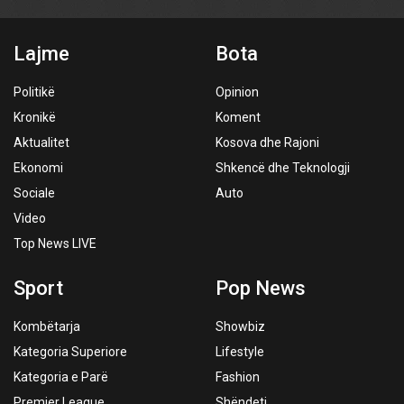
Lajme
Bota
Politikë
Opinion
Kronikë
Koment
Aktualitet
Kosova dhe Rajoni
Ekonomi
Shkencë dhe Teknologji
Sociale
Auto
Video
Top News LIVE
Sport
Pop News
Kombëtarja
Showbiz
Kategoria Superiore
Lifestyle
Kategoria e Parë
Fashion
Premier League
Shëndeti