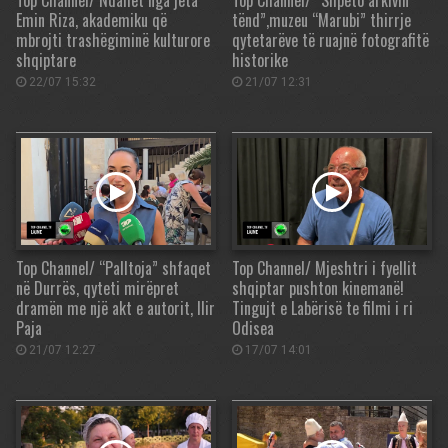
Top Channel/ Ndahet nga jeta
Top Channel/ “Shpëto arkivin
Emin Riza, akademiku që
tënd”,muzeu “Marubi” thirrje
mbrojti trashëgiminë kulturore
qytetarëve të ruajnë fotografitë
shqiptare
historike
22/07 15:32
21/07 12:31
Top Channel/ “Palltoja” shfaqet
Top Channel/ Mjeshtri i fyellit
në Durrës, qyteti mirëpret
shqiptar pushton kinemanë!
dramën me një akt e autorit, Ilir
Tingujt e Labërisë te filmi i ri
Paja
Odisea
21/07 12:27
17/07 14:01