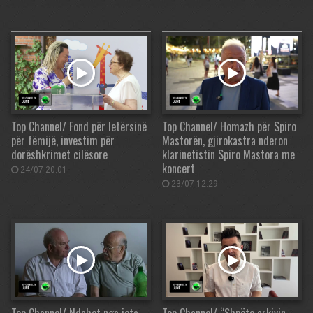
Top Channel/ Fond për letërsinë
Top Channel/ Homazh për Spiro
për fëmijë, investim për
Mastorën, gjirokastra nderon
dorëshkrimet cilësore
klarinetistin Spiro Mastora me
koncert
24/07 20:01
23/07 12:29