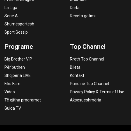
La Liga
Dieta
Serie A
Receta gatimi
Shumësportësh
Sport Gossip
Programe
Top Channel
Big Brother VIP
Rreth Top Channel
Për’puthen
Bileta
Shqipëria LIVE
Kontakt
Fiks Fare
Puno në Top Channel
Video
Privacy Policy & Terms of Use
Të gjitha programet
Aksesueshmëria
Guida TV