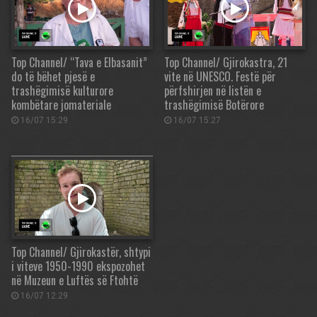
Top Channel/ “Tava e Elbasanit”
Top Channel/ Gjirokastra, 21
do të bëhet pjesë e
vite në UNESCO. Festë për
trashëgimisë kulturore
përfshirjen në listën e
kombëtare jomateriale
trashëgimisë Botërore
16/07 15:29
16/07 15:27
Top Channel/ Gjirokastër, shtypi
i viteve 1950-1990 ekspozohet
në Muzeun e Luftës së Ftohtë
16/07 12:29