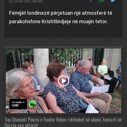
13/10/2017 00:00
Fëmijët londinezë përjetuan një atmosferë të
parakohshme Krishtlindjeje në muajin tetor.
Top Channel/ Poezia e Teodor Kekos rikthehet në skenë, homazh në
Durrës nga aktorët