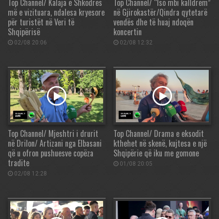
Top Channel/ Kalaja e Shkodrës
Top Channel/ “Iso mbi kalldrëm”
më e vizituara, ndalesa kryesore
në Gjirokastër/Qindra qytetarë
për turistët në Veri të
vendës dhe të huaj ndoqën
Shqipërisë
koncertin
02/08 20:06
02/08 12:32
Top Channel/ Mjeshtri i drurit
Top Channel/ Drama e eksodit
në Drilon/ Artizani nga Elbasani
kthehet në skenë, kujtesa e një
që u ofron pushuesve copëza
Shqipërie që iku me gomone
tradite
01/08 20:05
02/08 12:28