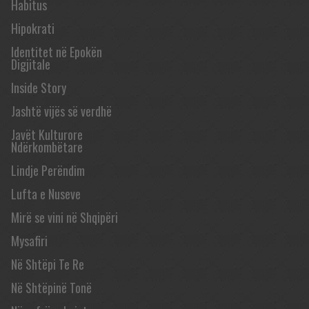
Habitus
Hipokrati
Identitet në Epokën
Digjitale
Inside Story
Jashtë vijës së verdhë
Javët Kulturore
Ndërkombëtare
Lindje Perëndim
Lufta e Nuseve
Mirë se vini në Shqipëri
Mysafiri
Në Shtëpi Te Re
Në Shtëpinë Tonë