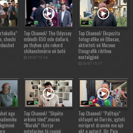
rtokallia”
Top Channel/ The Odyssey
Top Channel/ Ekspozita
n, sheshi
mbledh 650 mln dollarë,
fotografike në Elbasan,
 mbushet
po thyhen çdo rekord
aktiviteti në Muzeun
shikueshmërie në botë
Etnografik riktheu
nostalgjinë
29/07 15:34
26/07 15:17
ahet nga
Top Channel/ “Shpëto
Top Channel/ “Palltoja”
akademiku
arkivin tënd”,muzeu
shfaqet në Durrës, qyteti
hëgiminë
“Marubi” thirrje
mirëpret dramën me një
are
qytetarëve të ruajnë
akt e autorit, Ilir Paja