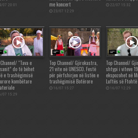
me koncert
/07 20:01
22/07 15:32
23/07 12:29
 Channel/ “Tava e
Top Channel/ Gjirokastra,
Top Channel/ Gji
asanit” do të bëhet
21 vite në UNESCO. Festë
shtypi i viteve 
së e trashëgimisë
për përfshirjen në listën e
ekspozohet në M
turore kombëtare
trashëgimisë Botërore
Luftës së Ftohtë
ateriale
16/07 15:27
16/07 12:29
/07 15:29