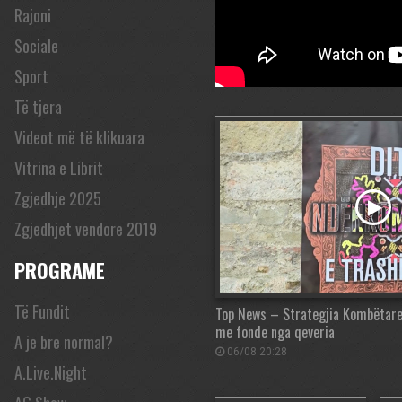
Rajoni
Sociale
Sport
Të tjera
Videot më të klikuara
Vitrina e Librit
Zgjedhje 2025
Zgjedhjet vendore 2019
PROGRAME
Të Fundit
Top News – Strategjia Kombëtare.
me fonde nga qeveria
A je bre normal?
06/08 20:28
A.Live.Night