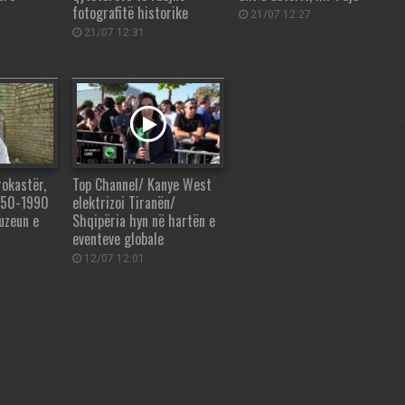
fotografitë historike
21/07 12:27
21/07 12:31
rokastër,
Top Channel/ Kanye West
1950-1990
elektrizoi Tiranën/
uzeun e
Shqipëria hyn në hartën e
eventeve globale
12/07 12:01