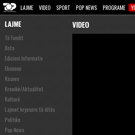
LAJME
VIDEO
SPORT
POP NEWS
PROGRAME
Y
LAJME
VIDEO
Të Fundit
Bota
Edicioni Informativ
Ekonomi
Kosova
Kronikë/Aktualitet
Kulturë
Lajmet kryesore të ditës
Politike
Pop News