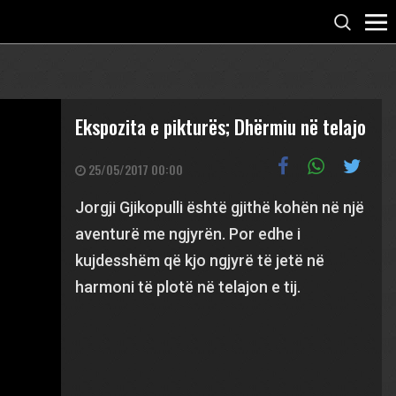
Ekspozita e pikturës; Dhërmiu në telajo
25/05/2017 00:00
Jorgji Gjikopulli është gjithë kohën në një
aventurë me ngjyrën. Por edhe i
kujdesshëm që kjo ngjyrë të jetë në
harmoni të plotë në telajon e tij.