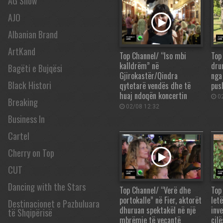
AG Show
AJO
Albanian Brand
ArtKand
Top Channel/ “Iso mbi
Top
kalldrëm” në
drur
Bagëti e Bujqësi
Gjirokastër/Qindra
nga
Black Histori
qytetarë vendës dhe të
pus
huaj ndoqën koncertin
02
Breaking
02/08 12:32
Business In
Cartel
Cherry on Top
CUT
Dancing with the Stars
Top Channel/ “Verë dhe
Top
portokalle” në Fier, aktorët
letë
Destinacionet e Pazbuluara
dhuruan spektakël në një
inv
të Shqipërisë
mbrëmje të veçantë
cil