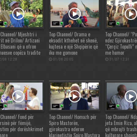
 Channel/ Mjeshtri i
Top Channel/ Drama e
Top Channel/ “Po
it në Drilon/ Artizani
eksodit kthehet në skenë,
ndez Gjirokastrë
 Elbasani që u ofron
kujtesa e një Shqipërie që
“Çerçiz Topulli”
huesve copëza tradite
iku me gomone
me humor
/08 12:28
01/08 20:05
31/07 12:31
 Channel/ Fond për
Top Channel/ Homazh për
Top Channel/ Nd
rsinë për fëmijë,
Spiro Mastorën,
jeta Emin Riza, 
estim për dorëshkrimet
gjirokastra nderon
që mbrojti tras
ësore
klarinetistin Spiro Mastora
kulturore shqipt