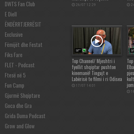
DWTS Fan Club
26/07 12:29
24
E Diell
ËNDËRRTJERRËSIT
Exclusive
Fëmijët dhe Festat
Fiks Fare
Top Channel/ Mjeshtri i
Top
FLET - Podcast
fyellit shqiptar pushton
Elb
kinemanë! Tingujt e
pje
Ftesë në 5
Labërisë te filmi i ri Odisea
kul
jom
Fun Camp
17/07 14:01
16
Gjurmë Shqiptare
Goca dhe Gra
Grida Duma Podcast
Grow and Glow