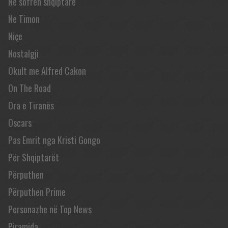
Në sofrën shqiptare
Ne Timon
Niçe
Nostalgji
Okult me Alfred Cakon
On The Road
Ora e Tiranës
Oscars
Pas Emrit nga Kristi Gongo
Për Shqiptarët
Përputhen
Përputhen Prime
Personazhe në Top News
Piramida