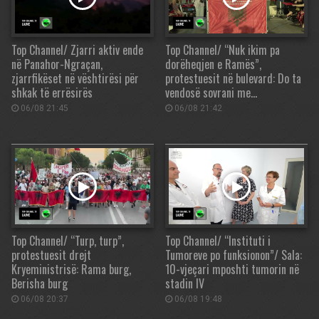
Top Channel/ Zjarri aktiv ende
Top Channel/ “Nuk ikim pa
në Panahor-Ngraçan,
dorëheqjen e Ramës”,
zjarrfikëset në vështirësi për
protestuesit në bulevard: Do ta
shkak të errësirës
vendosë sovrani me…
06/08 21:45
06/08 21:42
Top Channel/ “Turp, turp”,
Top Channel/ “Instituti i
protestuesit drejt
Tumoreve po funksionon”/ Sala:
Kryeministrisë: Rama burg,
10-vjeçari mposhti tumorin në
Berisha burg
stadin IV
06/08 20:37
06/08 19:48