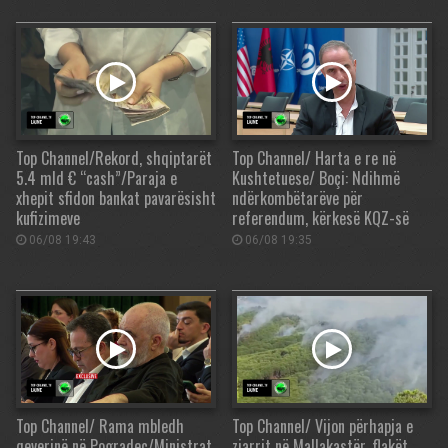
Top Channel/Rekord, shqiptarët
Top Channel/ Harta e re në
5.4 mld € “cash”/Paraja e
Kushtetuese/ Boçi: Ndihmë
xhepit sfidon bankat pavarësisht
ndërkombëtarëve për
kufizimeve
referendum, kërkesë KQZ-së
06/08 19:43
06/08 19:35
Top Channel/ Rama mbledh
Top Channel/ Vijon përhapja e
qeverinë në Pogradec/Ministrat
zjarrit në Mallakastër, flakët