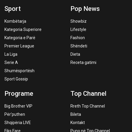
Sport
Pop News
Kombëtarja
Showbiz
Kategoria Superiore
Lifestyle
Kategoria e Parë
Fashion
Premier League
Shëndeti
La Liga
Dieta
Serie A
Receta gatimi
Shumësportësh
Sport Gossip
Programe
Top Channel
Big Brother VIP
Rreth Top Channel
Për’puthen
Bileta
Shqipëria LIVE
Kontakt
Fiks Fare
Puno në Top Channel