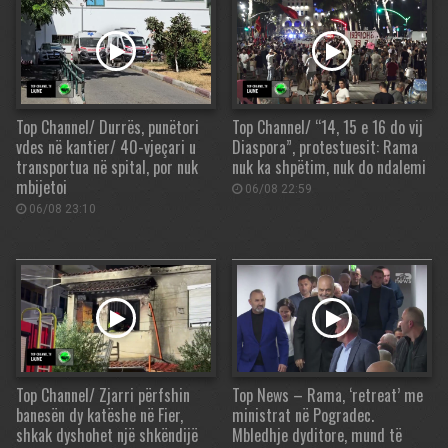
Top Channel/ Durrës, punëtori
Top Channel/ “14, 15 e 16 do vij
vdes në kantier/ 40-vjeçari u
Diaspora”, protestuesit: Rama
transportua në spital, por nuk
nuk ka shpëtim, nuk do ndalemi
mbijetoi
06/08 22:59
06/08 23:10
Top Channel/ Zjarri përfshin
Top News – Rama, ‘retreat’ me
banesën dy katëshe në Fier,
ministrat në Pogradec.
shkak dyshohet një shkëndijë
Mbledhje dyditore, mund të