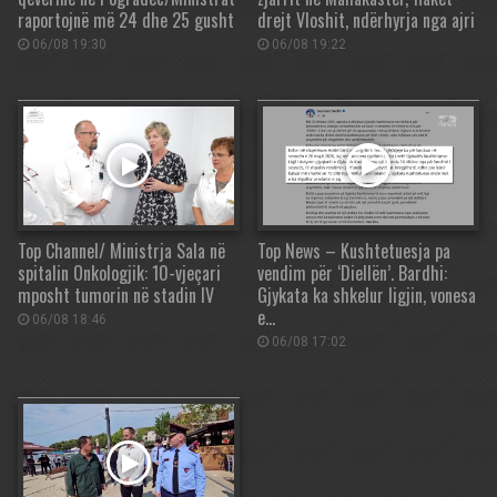
raportojnë më 24 dhe 25 gusht
drejt Vloshit, ndërhyrja nga ajri
06/08 19:30
06/08 19:22
Top Channel/ Ministrja Sala në
Top News – Kushtetuesja pa
spitalin Onkologjik: 10-vjeçari
vendim për ‘Diellën’. Bardhi:
mposht tumorin në stadin IV
Gjykata ka shkelur ligjin, vonesa
e…
06/08 18:46
06/08 17:02