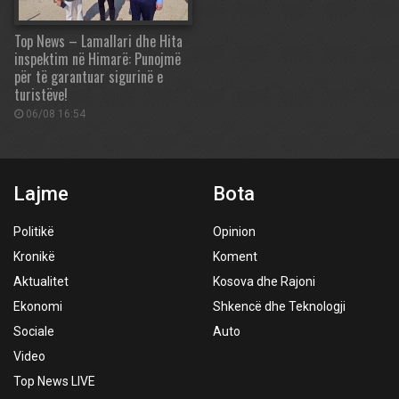
Top News – Lamallari dhe Hita
inspektim në Himarë: Punojmë
për të garantuar sigurinë e
turistëve!
06/08 16:54
Lajme
Bota
Politikë
Opinion
Kronikë
Koment
Aktualitet
Kosova dhe Rajoni
Ekonomi
Shkencë dhe Teknologji
Sociale
Auto
Video
Top News LIVE