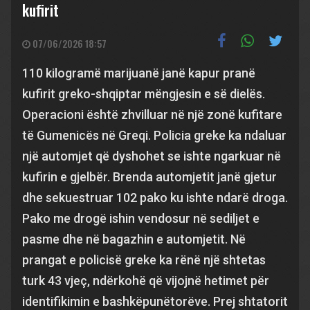
kufirit
07/06/2026 18:57
110 kilogramë marijuanë janë kapur pranë
kufirit greko-shqiptar mëngjesin e së dielës.
Operacioni është zhvilluar në një zonë kufitare
të Gumenicës në Greqi. Policia greke ka ndaluar
një automjet që dyshohet se ishte ngarkuar në
kufirin e gjelbër. Brenda automjetit janë gjetur
dhe sekuestruar 102 pako ku ishte ndarë droga.
Pako me drogë ishin vendosur në sediljet e
pasme dhe në bagazhin e automjetit. Në
prangat e policisë greke ka rënë një shtetas
turk 43 vjeç, ndërkohë që vijojnë hetimet për
identifikimin e bashkëpunëtorëve. Prej shtatorit