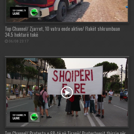
Top Channel/ Zjarret, 10 vatra ende aktive/ Flakët shkrumbuan
34.5 hektarë tokë
06/08 23:17
Top Channel/ Protesta e 68-të në Tiranë/ Protestuesit thirrje për