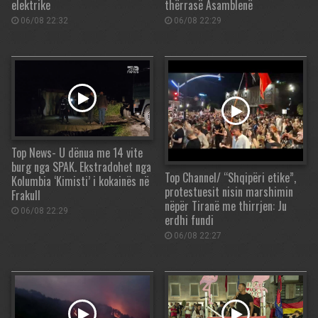
elektrike
thërrasë Asamblenë
06/08 22:32
06/08 22:29
Top News- U dënua me 14 vite
burg nga SPAK. Ekstradohet nga
Top Channel/ “Shqipëri etike”,
Kolumbia ‘Kimisti’ i kokainës në
protestuesit nisin marshimin
Frakull
nëpër Tiranë me thirrjen: Ju
06/08 22:29
erdhi fundi
06/08 22:27