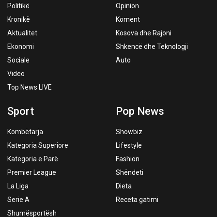
Politikë
Opinion
Kronikë
Koment
Aktualitet
Kosova dhe Rajoni
Ekonomi
Shkencë dhe Teknologji
Sociale
Auto
Video
Top News LIVE
Sport
Pop News
Kombëtarja
Showbiz
Kategoria Superiore
Lifestyle
Kategoria e Parë
Fashion
Premier League
Shëndeti
La Liga
Dieta
Serie A
Receta gatimi
Shumësportësh