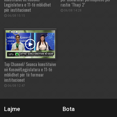
Legjislatura e 11-të mblidhet
rastin ‘Thaçi 2’
për institucionet
06/08 14:28
06/08 15:15
Top Channel/ Seanca konstituive
në Kosovë!Legjislatura e 11-të
mblidhet për të formuar
institucionet
06/08 12:47
Lajme
Bota