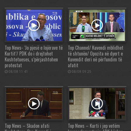
Top News- ‘Jo pjesë e lojërave të
Top Channel/ Kuvendi mblidhet
Kurtit’/ PDK do i drejtohet
të shtunën/ Opozita në dyert e
Kushtetueses, s’përjashtohen
Kuvendit deri në përfundim të
protestat
afatit
08/08 11:41
08/08 09:25
Top News – Skadon afati
Top News – Kurti i jep vetëm