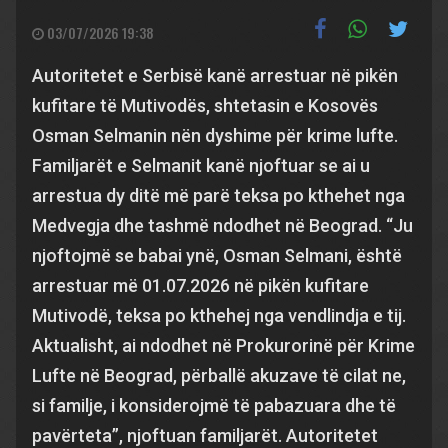
03/07/2026 19:38
Autoritetet e Serbisë kanë arrestuar në pikën
kufitare të Mutivodës, shtetasin e Kosovës
Osman Selmanin nën dyshime për krime lufte.
Familjarët e Selmanit kanë njoftuar se ai u
arrestua dy ditë më parë teksa po kthehet nga
Medvegja dhe tashmë ndodhet në Beograd. “Ju
njoftojmë se babai ynë, Osman Selmani, është
arrestuar më 01.07.2026 në pikën kufitare
Mutivodë, teksa po kthehej nga vendlindja e tij.
Aktualisht, ai ndodhet në Prokurorinë për Krime
Lufte në Beograd, përballë akuzave të cilat ne,
si familje, i konsiderojmë të pabazuara dhe të
pavërteta”, njoftuan familjarët. Autoritetet