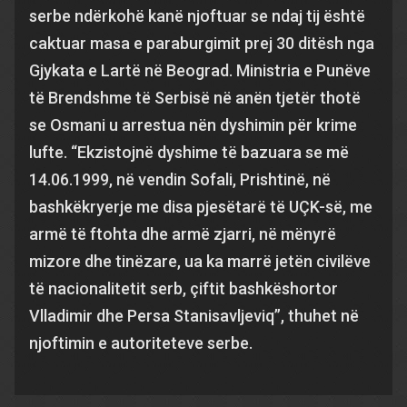
serbe ndërkohë kanë njoftuar se ndaj tij është
caktuar masa e paraburgimit prej 30 ditësh nga
Gjykata e Lartë në Beograd. Ministria e Punëve
të Brendshme të Serbisë në anën tjetër thotë
se Osmani u arrestua nën dyshimin për krime
lufte. “Ekzistojnë dyshime të bazuara se më
14.06.1999, në vendin Sofali, Prishtinë, në
bashkëkryerje me disa pjesëtarë të UÇK-së, me
armë të ftohta dhe armë zjarri, në mënyrë
mizore dhe tinëzare, ua ka marrë jetën civilëve
të nacionalitetit serb, çiftit bashkëshortor
Vlladimir dhe Persa Stanisavljeviq”, thuhet në
njoftimin e autoriteteve serbe.