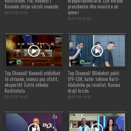
Kushtetues. Por, Kuvendi i
kryeparlamentarin. LDK kërkon
Kosovën shtyn sërish seancën
presidentin dhe ministra në
qeveri
07/08 23:06
07/08 20:05
Top Channel/ Kuvendi mblidhet
Top Channel/ Bllokohet pakti
të shtunën, seanca pas afatit,
LVV-LDK, katër takime Kurti-
ekspertët: Është shkelur
Abdixhiku pa rezultat. Kosova
Kushtetuta
drejt krizës
07/08 19:47
07/08 19:43