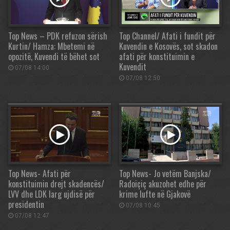
Top News – PDK refuzon sërish
Top Channel/ Afati i fundit për
Kurtin/ Hamza: Mbetemi në
Kuvendin e Kosovës, sot skadon
opozitë, Kuvendi të bëhet sot
afati për konstituimin e
Kuvendit
07/08 14:00
07/08 12:50
Top News- Afati për
Top News- Jo vetëm Banjska/
konstituimin drejt skadencës/
Radoiçiç akuzohet edhe për
LVV dhe LDK larg ujdisë për
krime lufte në Gjakovë
presidentin
07/08 10:45
07/08 12:47