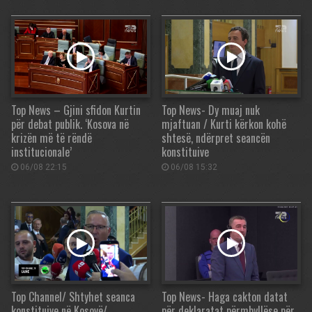
Top News – Gjini sfidon Kurtin
Top News- Dy muaj nuk
për debat publik. ‘Kosova në
mjaftuan / Kurti kërkon kohë
krizën më të rëndë
shtesë, ndërpret seancën
institucionale’
konstituive
06/08 22:15
06/08 15:32
Top Channel/ Shtyhet seanca
Top News- Haga cakton datat
konstituive në Kosovë/
për deklaratat përmbyllëse për