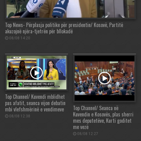
Top News- Përplasja politike për presidentin/ Kosovë, Partitë
akuzojnë njëra-tjetrën për bllokadë
08/08 14:20
Top Channel/ Kuvendi mblidhet
pas afatit, seanca vijon debatin
Top Channel/ Seanca në
mbi vlefshmërinë e vendimeve
Kuvendin e Kosovës, plas sherri
08/08 12:38
mes deputetëve, Kurti goditet
me vezë
08/08 12:27