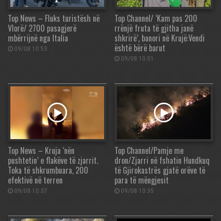
Top News – Fluks turistësh në
Top Channel/ ‘Kam pas 200
Vlorë/ 2700 pasagjerë
rrënjë fruta të gjitha janë
mbërrijnë nga Italia
shkrirë’, banori në Krujë:Vendi
është bërë barut
09/08 10:53
09/08 10:51
Top News – Kruja ‘nën
Top Channel/Pamje me
pushtetin’ e flakëve të zjarrit.
dron/Zjarri në fshatin Hundkuq
Toka të shkrumbuara, 200
të Gjirokastrës gjatë orëve të
efektivë në terren
para të mëngjesit
09/08 10:37
09/08 10:35