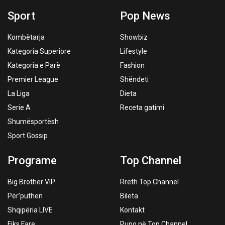
Sport
Pop News
Kombëtarja
Showbiz
Kategoria Superiore
Lifestyle
Kategoria e Parë
Fashion
Premier League
Shëndeti
La Liga
Dieta
Serie A
Receta gatimi
Shumësportësh
Sport Gossip
Programe
Top Channel
Big Brother VIP
Rreth Top Channel
Për’puthen
Bileta
Shqipëria LIVE
Kontakt
Fiks Fare
Puno në Top Channel