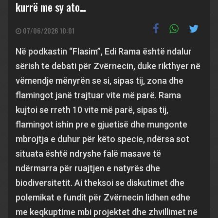
kurrë me sy ato…
07/06/2026 10:01
Në podkastin “Flasim”, Edi Rama është ndalur
sërish te debati për Zvërnecin, duke rikthyer në
vëmendje mënyrën se si, sipas tij, zona dhe
flamingot janë trajtuar vite më parë. Rama
kujtoi se rreth 10 vite më parë, sipas tij,
flamingot ishin pre e gjuetisë dhe mungonte
mbrojtja e duhur për këto specie, ndërsa sot
situata është ndryshe falë masave të
ndërmarra për ruajtjen e natyrës dhe
biodiversitetit. Ai theksoi se diskutimet dhe
polemikat e fundit për Zvërnecin lidhen edhe
me keqkuptime mbi projektet dhe zhvillimet në