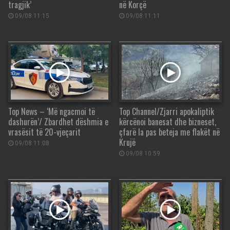
tragjik’
në Korçë
09/08 11:15
09/08 11:11
Top News – ‘Më ngacmoi të
Top Channel/Zjarri apokaliptik
dashurën’/ Zbardhet dëshmia e
kërcënoi banesat dhe bizneset,
vrasësit të 20-vjeçarit
çfarë la pas beteja me flakët në
Krujë
09/08 11:08
09/08 10:59