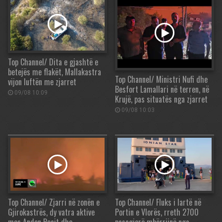
Top Channel/ Dita e gjashtë e
betejës me flakët, Mallakastra
Top Channel/ Ministri Nufi dhe
vijon luftën me zjarret
Besfort Lamallari në terren, në
09/08 10:09
Krujë, pas situatës nga zjarret
09/08 10:03
Top Channel/ Zjarri në zonën e
Top Channel/ Fluks i lartë në
Gjirokastrës, dy vatra aktive
Portin e Vlorës, rreth 2700