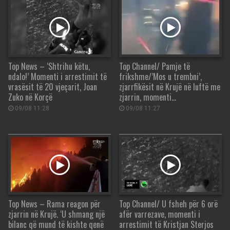
Top News – ‘Shtrihu këtu,
Top Channel/ Pamje të
ndalo!’ Momenti i arrestimit të
frikshme/’Mos u trembni’,
vrasësit të 20 vjeçarit, Joan
zjarrfikësit në Krujë në luftë me
Zuko në Korçë
zjarrin, momenti…
09/08 11:28
09/08 11:27
Top News – Rama reagon për
Top Channel/ U fsheh për 6 orë
zjarrin në Krujë. ‘U shmang një
afër varrezave, momenti i
bilanc që mund të kishte qenë
arrestimit të Kristjan Sterjos