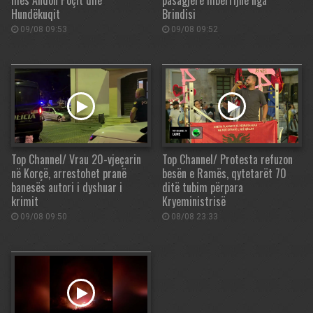
mes Andon Poçit dhe
pasagjerë mbërrijnë nga
Hundëkuqit
Brindisi
09/08 09:53
09/08 09:52
Top Channel/ Vrau 20-vjeçarin
Top Channel/ Protesta refuzon
në Korçë, arrestohet pranë
besën e Ramës, qytetarët 70
banesës autori i dyshuar i
ditë tubim përpara
krimit
Kryeministrisë
09/08 09:50
08/08 23:33