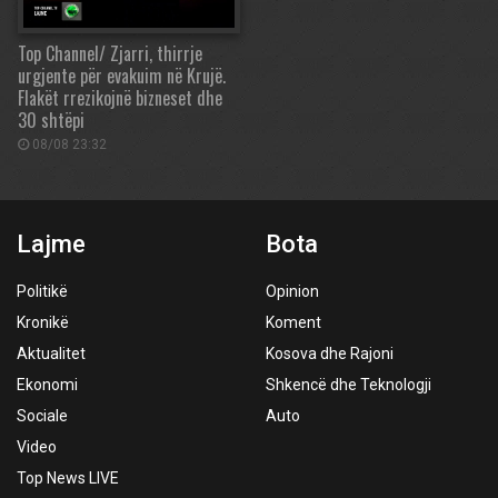
Top Channel/ Zjarri, thirrje
urgjente për evakuim në Krujë.
Flakët rrezikojnë bizneset dhe
30 shtëpi
08/08 23:32
Lajme
Bota
Politikë
Opinion
Kronikë
Koment
Aktualitet
Kosova dhe Rajoni
Ekonomi
Shkencë dhe Teknologji
Sociale
Auto
Video
Top News LIVE