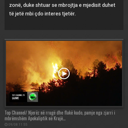
zonë, duke shtuar se mbrojtja e mjedisit duhet
të jetë mbi çdo interes tjetër.
Top Channel/ Njerëz në rrugë dhe flakë kudo, pamje nga zjarri i
mbrëmshëm Apokaliptik në Krujë…
09/08 11:55