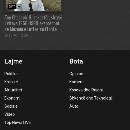
Top Channel/ Gjirokastër, shtypi
i viteve 1950-1990 ekspozohet
në Muzeun e Luftës së Ftohtë
16/07 12:29
Lajme
Bota
Politikë
Opinion
Kronikë
Koment
Aktualitet
Kosova dhe Rajoni
Ekonomi
Shkencë dhe Teknologji
Sociale
Auto
Video
Top News LIVE