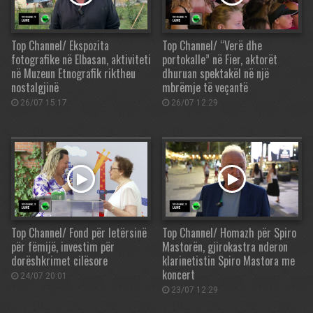
Top Channel/ Ekspozita
Top Channel/ “Verë dhe
fotografike në Elbasan, aktiviteti
portokalle” në Fier, aktorët
në Muzeun Etnografik riktheu
dhuruan spektakël në një
nostalgjinë
mbrëmje të veçantë
26/07 15:17
26/07 12:29
Top Channel/ Fond për letërsinë
Top Channel/ Homazh për Spiro
për fëmijë, investim për
Mastorën, gjirokastra nderon
dorëshkrimet cilësore
klarinetistin Spiro Mastora me
koncert
24/07 20:01
23/07 12:29