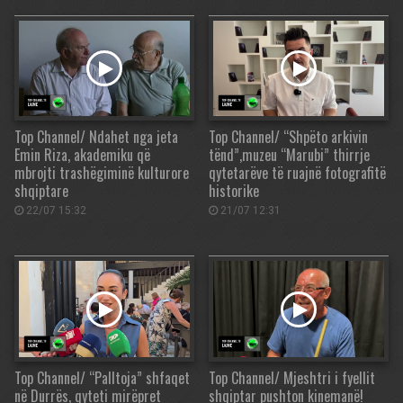
Top Channel/ Ndahet nga jeta
Top Channel/ “Shpëto arkivin
Emin Riza, akademiku që
tënd”,muzeu “Marubi” thirrje
mbrojti trashëgiminë kulturore
qytetarëve të ruajnë fotografitë
shqiptare
historike
22/07 15:32
21/07 12:31
Top Channel/ “Palltoja” shfaqet
Top Channel/ Mjeshtri i fyellit
në Durrës, qyteti mirëpret
shqiptar pushton kinemanë!