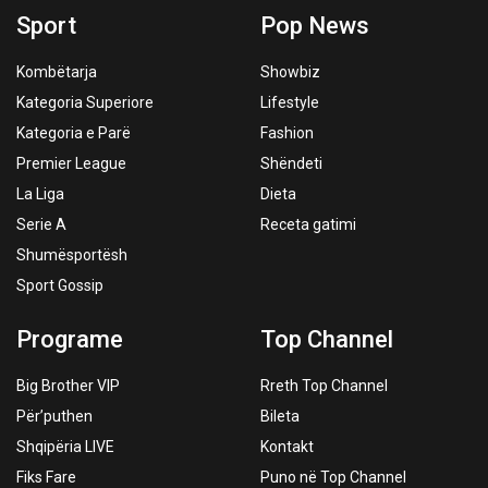
Sport
Pop News
Kombëtarja
Showbiz
Kategoria Superiore
Lifestyle
Kategoria e Parë
Fashion
Premier League
Shëndeti
La Liga
Dieta
Serie A
Receta gatimi
Shumësportësh
Sport Gossip
Programe
Top Channel
Big Brother VIP
Rreth Top Channel
Për’puthen
Bileta
Shqipëria LIVE
Kontakt
Fiks Fare
Puno në Top Channel