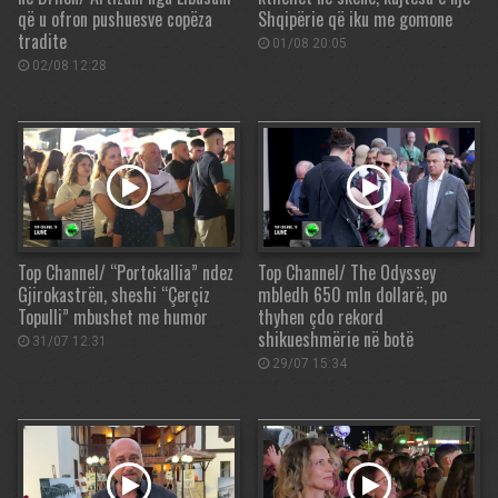
që u ofron pushuesve copëza
Shqipërie që iku me gomone
tradite
01/08 20:05
02/08 12:28
Top Channel/ “Portokallia” ndez
Top Channel/ The Odyssey
Gjirokastrën, sheshi “Çerçiz
mbledh 650 mln dollarë, po
Topulli” mbushet me humor
thyhen çdo rekord
shikueshmërie në botë
31/07 12:31
29/07 15:34