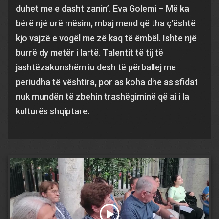
duhet me e dasht zanin’. Eva Golemi – Më ka
bërë një orë mësim, mbaj mend që tha ç’është
kjo vajzë e vogël me zë kaq të ëmbël. Ishte një
burrë dy metër i lartë. Talentit të tij të
jashtëzakonshëm iu desh të përballej me
periudha të vështira, por as koha dhe as sfidat
nuk mundën të zbehin trashëgiminë që ai i la
kulturës shqiptare.