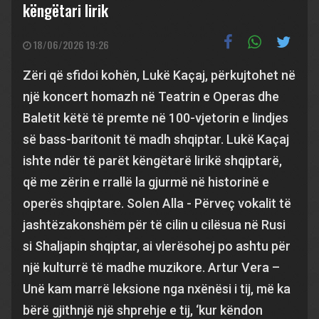
këngëtari lirik
18/06/2026 19:26
Zëri që sfidoi kohën, Lukë Kaçaj, përkujtohet në
një koncert homazh në Teatrin e Operas dhe
Baletit këtë të premte në 100-vjetorin e lindjes
së bass-baritonit të madh shqiptar. Lukë Kaçaj
ishte ndër të parët këngëtarë lirikë shqiptarë,
që me zërin e rrallë la gjurmë në historinë e
operës shqiptare. Solen Alla - Përveç vokalit të
jashtëzakonshëm për të cilin u cilësua në Rusi
si Shaljapin shqiptar, ai vlerësohej po ashtu për
një kulturrë të madhe muzikore. Artur Vera –
Unë kam marrë leksione nga nxënësi i tij, më ka
bërë gjithnjë një shprehje e tij, ‘kur këndon