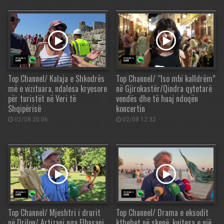
Top Channel/ Kalaja e Shkodrës
Top Channel/ “Iso mbi kalldrëm”
më e vizituara, ndalesa kryesore
në Gjirokastër/Qindra qytetarë
për turistët në Veri të
vendës dhe të huaj ndoqën
Shqipërisë
koncertin
02/08 20:06
02/08 12:32
Top Channel/ Mjeshtri i drurit
Top Channel/ Drama e eksodit
në Drilon/ Artizani nga Elbasani
kthehet në skenë, kujtesa e një