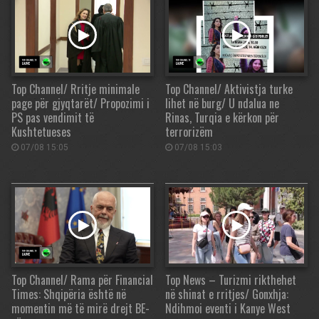
Top Channel/ Rritje minimale
Top Channel/ Aktivistja turke
page për gjyqtarët/ Propozimi i
lihet në burg/ U ndalua ne
PS pas vendimit të
Rinas, Turqia e kërkon për
Kushtetueses
terrorizëm
07/08 15:05
07/08 15:03
Top Channel/ Rama për Financial
Top News – Turizmi rikthehet
Times: Shqipëria është në
në shinat e rritjes/ Gonxhja:
momentin më të mirë drejt BE-
Ndihmoi eventi i Kanye West