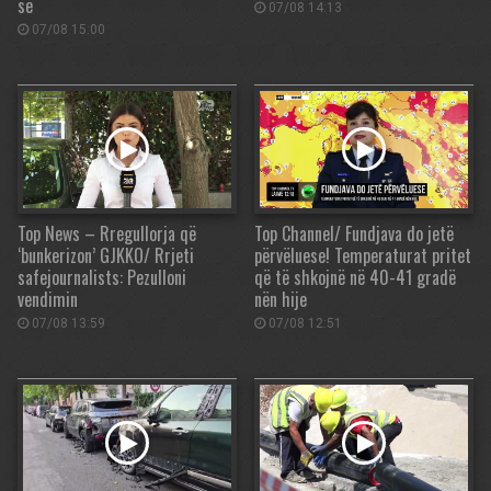
së
07/08 14:13
07/08 15:00
Top News – Rregullorja që
Top Channel/ Fundjava do jetë
‘bunkerizon’ GJKKO/ Rrjeti
përvëluese! Temperaturat pritet
safejournalists: Pezulloni
që të shkojnë në 40-41 gradë
vendimin
nën hije
07/08 13:59
07/08 12:51