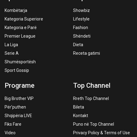
Kombëtarja
Showbiz
Kategoria Superiore
Lifestyle
Kategoria e Parë
Fashion
Premier League
Shëndeti
La Liga
Dieta
Serie A
Receta gatimi
Shumësportësh
Sport Gossip
Programe
Top Channel
Big Brother VIP
Rreth Top Channel
Për’puthen
Bileta
Shqipëria LIVE
Kontakt
Fiks Fare
Puno në Top Channel
Video
Privacy Policy & Terms of Use