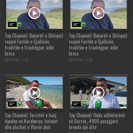
Top Channel/ Banorët e Shtiqnit
Top Channel/ Banorët e Shtiqnit
ruajnë Festën e Gjallicës,
ruajnë Festën e Gjallicës,
traditën e trashëguar ndër
traditën e trashëguar ndër
breza
breza
07/08 12:26
07/08 12:25
Top Channel/ Turistët e huaj
Top Channel/ Fluks udhëtarësh
dynden në Karaburun, hotelet
në Durrës, 4900 pasagjerë
dhe plazhet e Vlorës plot
brenda një dite