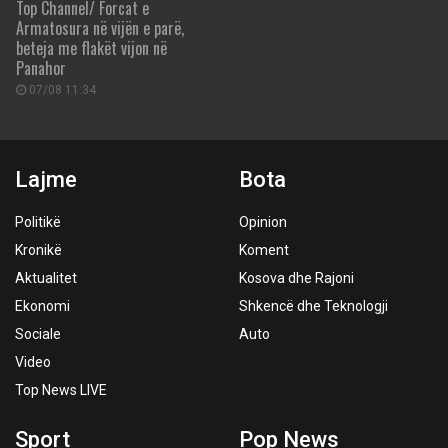
Top Channel/ Forcat e
Armatosura në vijën e parë,
beteja me flakët vijon në
Panahor
07/08 11:34
Lajme
Bota
Politikë
Opinion
Kronikë
Koment
Aktualitet
Kosova dhe Rajoni
Ekonomi
Shkencë dhe Teknologji
Sociale
Auto
Video
Top News LIVE
Sport
Pop News