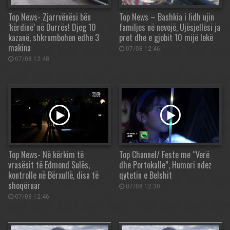
Top News- Zjarrvënësi bën
Top News – Bashkia i lidh ujin
‘kërdinë’ në Durrës! Djeg 10
familjes në nevojë, Ujësjellësi ja
kazanë, shkrumbohen edhe 3
pret dhe e gjobit 10 mijë lekë
makina
07/08 12:46
07/08 12:48
Top News- Në kërkim të
Top Channel/ Feste me “Verë
vrasësit të Edmond Sulës,
dhe Portokalle”, Humori ndez
kontrolle në Bërxullë, disa të
qytetin e Belshit
shoqëruar
07/08 12:30
07/08 12:46