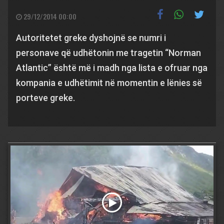
29/12/2014 00:00
Autoritetet greke dyshojnë se numri i
personave që udhëtonin me tragetin “Norman
Atlantic” është më i madh nga lista e ofruar nga
kompania e udhëtimit në momentin e lënies së
porteve greke.