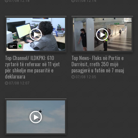
07/08 12:18
07/08 12:14
Top Channel/ ILDKPKI: 610
Top News- Fluks në Portin e
zyrtarë të referuar në 11 vjet
Durrësit, rreth 350 mijë
për shkelje me pasuritë e
pasagjerë u futën në 7 muaj
deklaruara
07/08 12:05
07/08 12:07