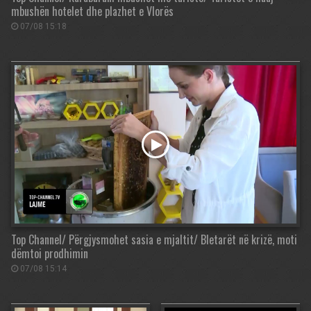
mbushën hotelet dhe plazhet e Vlorës
07/08 15:18
Top Channel/ Përgjysmohet sasia e mjaltit/ Bletarët në krizë, moti
dëmtoi prodhimin
07/08 15:14