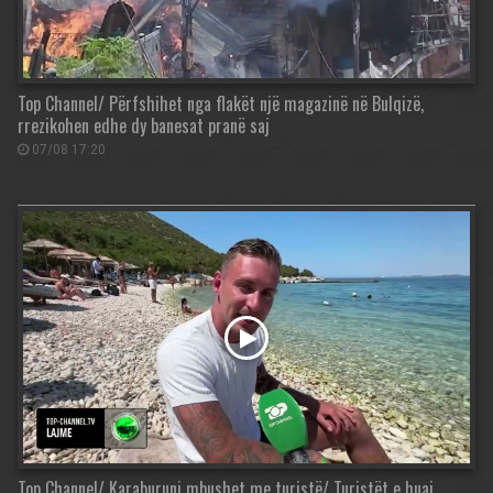
Top Channel/ Përfshihet nga flakët një magazinë në Bulqizë,
rrezikohen edhe dy banesat pranë saj
07/08 17:20
Top Channel/ Karaburuni mbushet me turistë/ Turistët e huaj