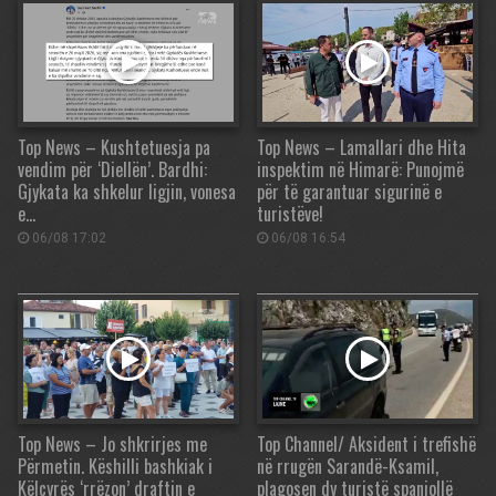
Top News – Kushtetuesja pa
Top News – Lamallari dhe Hita
vendim për ‘Diellën’. Bardhi:
inspektim në Himarë: Punojmë
Gjykata ka shkelur ligjin, vonesa
për të garantuar sigurinë e
e…
turistëve!
06/08 17:02
06/08 16:54
Top News – Jo shkrirjes me
Top Channel/ Aksident i trefishë
Përmetin. Këshilli bashkiak i
në rrugën Sarandë-Ksamil,
Këlcyrës ‘rrëzon’ draftin e
plagosen dy turistë spanjollë