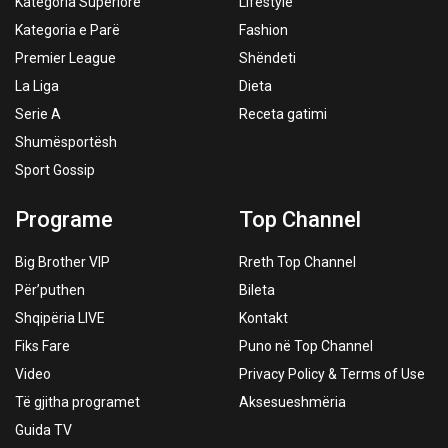
Kategoria Superiore
Lifestyle
Kategoria e Parë
Fashion
Premier League
Shëndeti
La Liga
Dieta
Serie A
Receta gatimi
Shumësportësh
Sport Gossip
Programe
Top Channel
Big Brother VIP
Rreth Top Channel
Për’puthen
Bileta
Shqipëria LIVE
Kontakt
Fiks Fare
Puno në Top Channel
Video
Privacy Policy & Terms of Use
Të gjitha programet
Aksesueshmëria
Guida TV