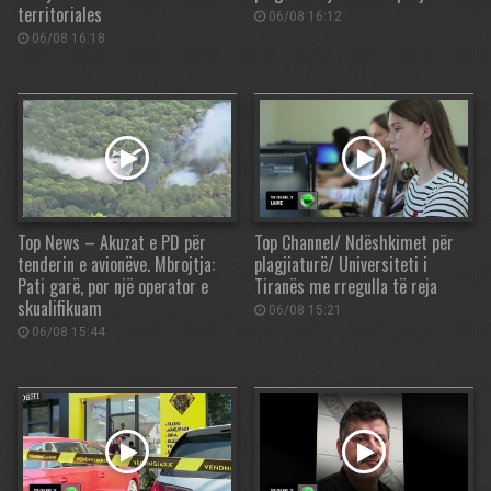
territoriales
06/08 16:12
06/08 16:18
Top News – Akuzat e PD për
Top Channel/ Ndëshkimet për
tenderin e avionëve. Mbrojtja:
plagjiaturë/ Universiteti i
Pati garë, por një operator e
Tiranës me rregulla të reja
skualifikuam
06/08 15:21
06/08 15:44