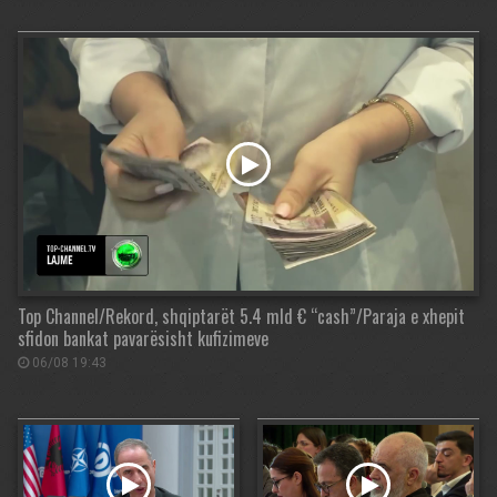
Top Channel/Rekord, shqiptarët 5.4 mld € “cash”/Paraja e xhepit
sfidon bankat pavarësisht kufizimeve
06/08 19:43