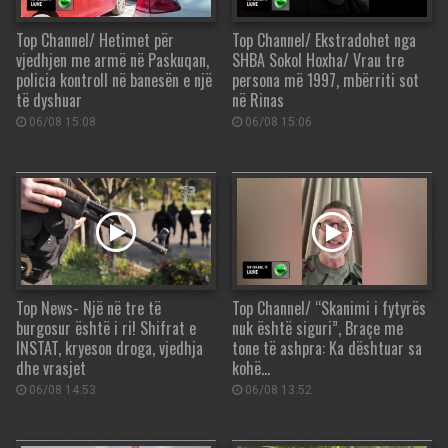
Top Channel/ Hetimet për
Top Channel/ Ekstradohet nga
vjedhjen me armë në Paskuqan,
SHBA Sokol Hoxha/ Vrau tre
policia kontroll në banesën e një
persona më 1997, mbërriti sot
të dyshuar
në Rinas
06/08 15:08
06/08 15:06
Top News- Një në tre të
Top Channel/ “Skanimi i fytyrës
burgosur është i ri! Shifrat e
nuk është siguri”, Braçe me
INSTAT, kryeson droga, vjedhja
tone të ashpra: Ka dështuar sa
dhe vrasjet
kohë…
06/08 14:53
06/08 13:52