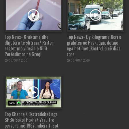
Top News- 6 viktima dhe
Top News- Dy kilogramë flori u
dhjetëra të shtruar/ Rriten
grabitën në Paskuqan, detaje
rastet me virusin e Nilit
nga hetimet, kontrolle në disa
Perëndimor në Greqi
zona
06/08 12:50
06/08 12:49
Top Channel/ Ekstradohet nga
SHBA Sokol Hoxha/ Vrau tre
persona më 1997, mbërriti sot