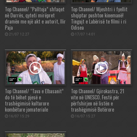
Top Channel/ “Palltoja” shfaqet
Top Channel/ Mjeshtri i fyellit
në Durrës, qyteti mirëpret
shqiptar pushton kinemanë!
dramën me një akt e autorit, Ilir
Tingujt e Labërisë te filmi i ri
Paja
Odisea
21/07 12:27
17/07 14:01
Top Channel/ “Tava e Elbasanit”
Top Channel/ Gjirokastra, 21
do të bëhet pjesë e
vite në UNESCO. Festë për
trashëgimisë kulturore
përfshirjen në listën e
kombëtare jomateriale
trashëgimisë Botërore
16/07 15:29
16/07 15:27