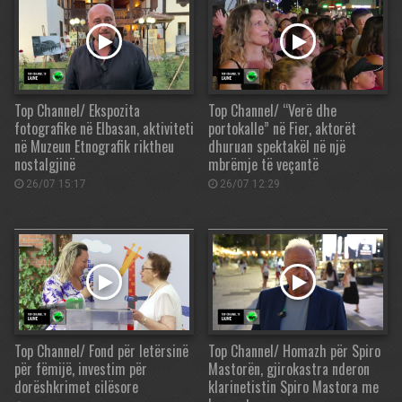
Top Channel/ Ekspozita
Top Channel/ “Verë dhe
fotografike në Elbasan, aktiviteti
portokalle” në Fier, aktorët
në Muzeun Etnografik riktheu
dhuruan spektakël në një
nostalgjinë
mbrëmje të veçantë
26/07 15:17
26/07 12:29
Top Channel/ Fond për letërsinë
Top Channel/ Homazh për Spiro
për fëmijë, investim për
Mastorën, gjirokastra nderon
dorëshkrimet cilësore
klarinetistin Spiro Mastora me