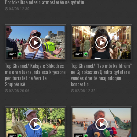
Portokallisë ndezin atmosferën në qytetin
04/08 12:30
Top Channel/ Kalaja e Shkodrës
Top Channel/ “Iso mbi kalldrëm”
më e vizituara, ndalesa kryesore
në Gjirokastër/Qindra qytetarë
për turistët në Veri të
vendës dhe të huaj ndoqën
Shqipërisë
koncertin
02/08 20:06
02/08 12:32