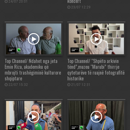
koncert
24/07 20:01
23/07 12:29
Top Channel/ Ndahet nga jeta
Top Channel/ “Shpëto arkivin
Emin Riza, akademiku që
tënd”,muzeu “Marubi” thirrje
mbrojti trashëgiminë kulturore
qytetarëve të ruajnë fotografitë
shqiptare
historike
22/07 15:32
21/07 12:31