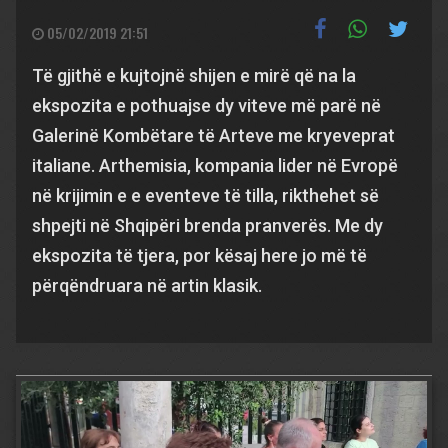
05/02/2019 21:51
Të gjithë e kujtojnë shijen e mirë që na la
ekspozita e pothuajse dy viteve më parë në
Galerinë Kombëtare të Arteve me kryeveprat
italiane. Arthemisia, kompania lider në Evropë
në krijimin e e eventeve të tilla, rikthehet së
shpejti në Shqipëri brenda pranverës. Me dy
ekspozita të tjera, por kësaj here jo më të
përqëndruara në artin klasik.