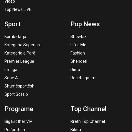
Video
Top News LIVE
Sport
Pop News
Kombëtarja
Showbiz
Kategoria Superiore
Lifestyle
Kategoria e Parë
Fashion
Premier League
Shëndeti
La Liga
Dieta
Serie A
Receta gatimi
Shumësportësh
Sport Gossip
Programe
Top Channel
Big Brother VIP
Rreth Top Channel
Për’puthen
Bileta