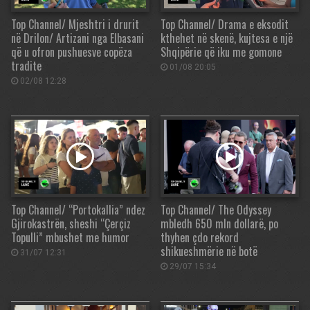
Top Channel/ Mjeshtri i drurit
Top Channel/ Drama e eksodit
në Drilon/ Artizani nga Elbasani
kthehet në skenë, kujtesa e një
që u ofron pushuesve copëza
Shqipërie që iku me gomone
tradite
01/08 20:05
02/08 12:28
Top Channel/ “Portokallia” ndez
Top Channel/ The Odyssey
Gjirokastrën, sheshi “Çerçiz
mbledh 650 mln dollarë, po
Topulli” mbushet me humor
thyhen çdo rekord
shikueshmërie në botë
31/07 12:31
29/07 15:34