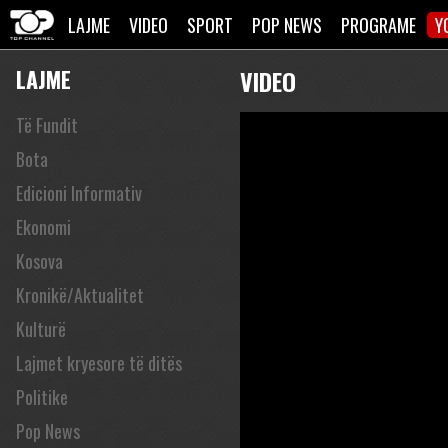
LAJME
VIDEO
SPORT
POP NEWS
PROGRAME
Y
LAJME
VIDEO
Të Fundit
Bota
Edicioni Informativ
Ekonomi
Kosova
Kronikë/Aktualitet
Kulturë
Lajmet kryesore të ditës
Politike
Pop News