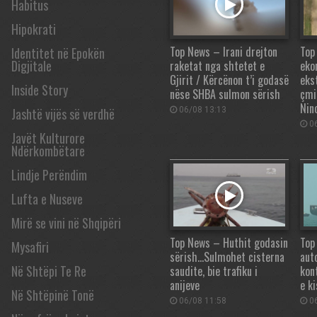
Habitus
Hipokrati
Top News – Irani drejton
Top
Identitet në Epokën
Digjitale
raketat nga shtetet e
eko
Gjirit / Kërcënon t’i godasë
eks
Inside Story
nëse SHBA sulmon sërish
çmi
Nin
Jashtë vijës së verdhë
06/08 13:13
06
Javët Kulturore
Ndërkombëtare
Lindje Perëndim
Lufta e Nuseve
Mirë se vini në Shqipëri
Top News – Huthit godasin
Top
Mysafiri
sërish…Sulmohet cisterna
aut
Në Shtëpi Te Re
saudite, bie trafiku i
kon
anijeve
e k
Në Shtëpinë Tonë
06/08 11:58
06