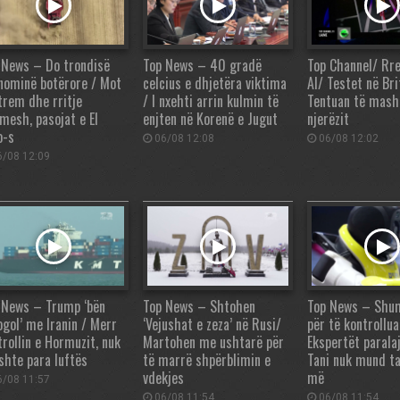
 News – Do trondisë
Top News – 40 gradë
Top Channel/ Rre
nominë botërore / Mot
celcius e dhjetëra viktima
AI/ Testet në Bri
trem dhe rritje
/ I nxehti arrin kulmin të
Tentuan të mash
mesh, pasojat e El
enjten në Korenë e Jugut
njerëzit
o-s
06/08 12:08
06/08 12:02
/08 12:09
 News – Trump ‘bën
Top News – Shtohen
Top News – Shu
ogol’ me Iranin / Merr
‘Vejushat e zeza’ në Rusi/
për të kontrollua
trollin e Hormuzit, nuk
Martohen me ushtarë për
Ekspertët parala
ishte para luftës
të marrë shpërblimin e
Tani nuk mund t
vdekjes
më
/08 11:57
06/08 11:54
06/08 11:54