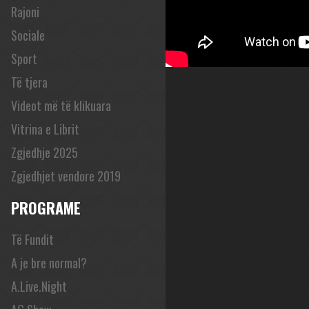
Rajoni
Sociale
Sport
Të tjera
Videot më të klikuara
Vitrina e Librit
Zgjedhje 2025
Zgjedhjet vendore 2019
PROGRAME
Të Fundit
A je bre normal?
A.Live.Night