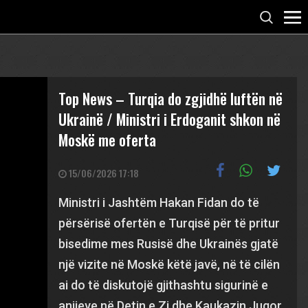
Top News – Turqia do zgjidhë luftën në
Ukrainë / Ministri i Erdoganit shkon në
Moskë me oferta
15/06/2026 17:18
Ministri i Jashtëm Hakan Fidan do të
përsërisë ofertën e Turqisë për të pritur
bisedime mes Rusisë dhe Ukrainës gjatë
një vizite në Moskë këtë javë, në të cilën
ai do të diskutojë gjithashtu sigurinë e
anijeve në Detin e Zi dhe Kaukazin Jugor,