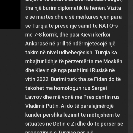
tha një burim diplomatik të hënën. Vizita
e së martës dhe e së mërkurës vjen para
se Turqia të presë një samit të NATO-s
më 7-8 korrik, dhe pasi Kievi i kërkoi
Ankarasë në prill të ndërmjetësojë një
takim në nivel udhëheqësish. Turqia ka
mbajtur lidhje të përzemërta me Moskën
dhe Kievin që nga pushtimi i Rusisë në
vitin 2022. Burimi turk tha se Fidan do të
takohet me homologun rus Sergei
Lavrov dhe më vonë me Presidentin rus
Vladimir Putin. Ai do të paralajmërojë
kundër përshkallëzimit të mëtejshëm të
situatës në Detin e Zi dhe do të përsërisë
propozimin e Turqisë për një