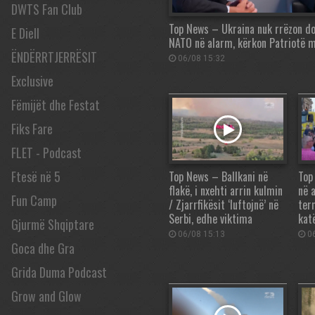
DWTS Fan Club
Top News – Ukraina nuk rrëzon do
E Diell
NATO në alarm, kërkon Patriotë 
ËNDËRRTJERRËSIT
06/08 15:32
Exclusive
Fëmijët dhe Festat
Fiks Fare
FLET - Podcast
Ftesë në 5
Top News – Ballkani në
Top
flakë, i nxehti arrin kulmin
në 
Fun Camp
/ Zjarrfikësit ‘luftojnë’ në
ter
Serbi, edhe viktima
kat
Gjurmë Shqiptare
06/08 15:13
06
Goca dhe Gra
Grida Duma Podcast
Grow and Glow