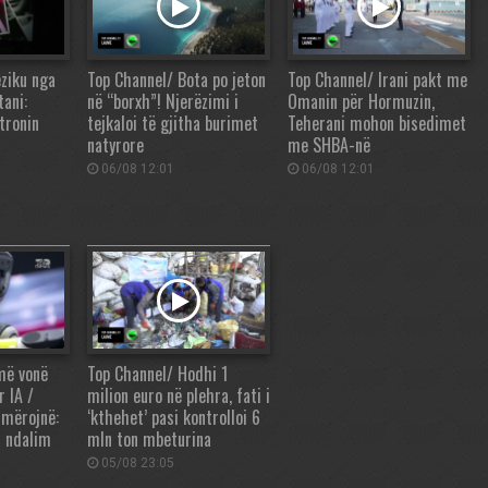
ziku nga
Top Channel/ Bota po jeton
Top Channel/ Irani pakt me
tani:
në “borxh”! Njerëzimi i
Omanin për Hormuzin,
tronin
tejkaloi të gjitha burimet
Teherani mohon bisedimet
natyrore
me SHBA-në
06/08 12:01
06/08 12:01
më vonë
Top Channel/ Hodhi 1
r IA /
milion euro në plehra, fati i
jmërojnë:
‘kthehet’ pasi kontrolloi 6
a ndalim
mln ton mbeturina
05/08 23:05