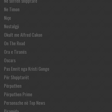
Në sofrën shqiptare
Ne Timon
Niçe
Nostalgji
Okult me Alfred Cakon
On The Road
Ora e Tiranës
Oscars
Pas Emrit nga Kristi Gongo
Për Shqiptarët
Përputhen
Përputhen Prime
Personazhe në Top News
Piramida