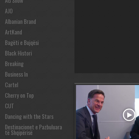
AG Show
AJO
Albanian Brand
ArtKand
Bagëti e Bujqësi
Black Histori
Breaking
Business In
Cartel
Cherry on Top
CUT
Dancing with the Stars
Destinacionet e Pazbuluara
të Shqipërisë