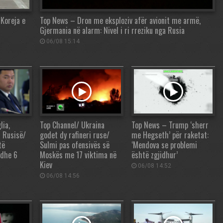
 Koreja e
Top News – Dron me eksploziv afër avionit me armë,
Gjermania në alarm: Nivel i ri rreziku nga Rusia
06/08 15:14
lia,
Top Channel/ Ukraina
Top News – Trump ‘sherr
a Rusisë/
godet dy rafineri ruse/
me Hegseth’ për raketat:
të
Sulmi pas ofensivës së
‘Mendova se problemi
edhe 6
Moskës me 17 viktima në
është zgjidhur’
Kiev
06/08 14:52
06/08 14:56