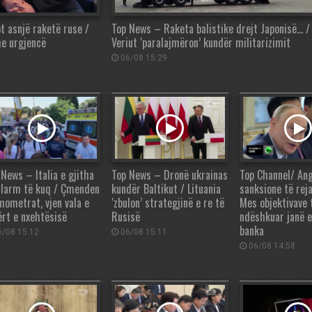
t asnjë raketë ruse /
Top News – Raketa balistike drejt Japonisë… /
me urgjencë
Veriut ‘paralajmëron’ kundër militarizimit
06/08 15:29
 News – Italia e gjitha
Top News – Dronë ukrainas
Top Channel/ Ang
alarm të kuq / Çmenden
kundër Baltikut / Lituania
sanksione të rej
mometrat, vjen vala e
‘zbulon’ strategjinë e re të
Mes objektivave 
ërt e nxehtësisë
Rusisë
ndëshkuar janë 
banka
/08 15:12
06/08 15:11
06/08 14:58