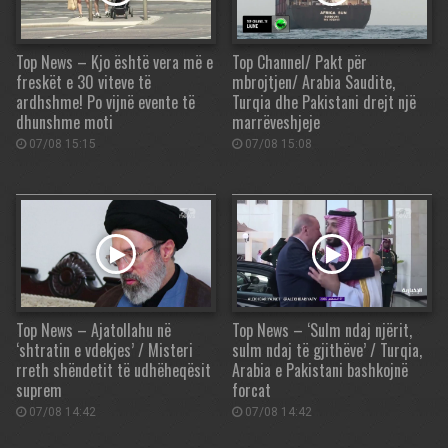
Top News – Kjo është vera më e
Top Channel/ Pakt për
freskët e 30 viteve të
mbrojtjen/ Arabia Saudite,
ardhshme! Po vijnë evente të
Turqia dhe Pakistani drejt një
dhunshme moti
marrëveshjeje
07/08 15:15
07/08 15:08
Top News – Ajatollahu në
Top News – ‘Sulm ndaj njërit,
‘shtratin e vdekjes’ / Misteri
sulm ndaj të gjithëve’ / Turqia,
rreth shëndetit të udhëheqësit
Arabia e Pakistani bashkojnë
suprem
forcat
07/08 14:42
07/08 14:42