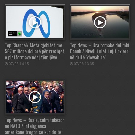
Top Channel/ Meta gjobitet me
Top News – Ura romake del mbi
567 milionë dollarë për rreziqet
Danub / Niveli i ulët i ujit nxjerr
e platformave ndaj fëmijëve
në dritë ‘xhevahire’
07/08 14:15
07/08 13:35
Top News – Rusia, sulm tokësor
në NATO / Inteligjenca
amerikane tregon se kur do të