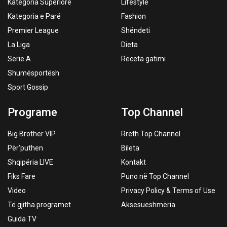
Kategoria Superiore
Lifestyle
Kategoria e Parë
Fashion
Premier League
Shëndeti
La Liga
Dieta
Serie A
Receta gatimi
Shumësportësh
Sport Gossip
Programe
Top Channel
Big Brother VIP
Rreth Top Channel
Për’puthen
Bileta
Shqipëria LIVE
Kontakt
Fiks Fare
Puno në Top Channel
Video
Privacy Policy & Terms of Use
Të gjitha programet
Aksesueshmëria
Guida TV