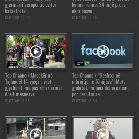
gjerman i aeroportit evitoi
ka marrë mbi 34 mijë prona
katastrofën
ukrainasve
07/08 16:40
07/08 15:56
Top Channel/ Masakër në
Top Channel/ “Dështoi në
Tajlandë! 14-vjeçari vret
mbrojtjen e fëmijëve”! Meta
gjyshërit, më pas zbraz armën
gjobitet, miliona dollarë dëm,
drejt mësuesve
por rezultoi se…
07/08 15:55
07/08 15:54