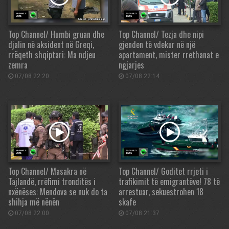
Top Channel/ Humbi gruan dhe
Top Channel/ Tezja dhe nipi
djalin në aksident në Greqi,
gjenden të vdekur në një
rrëqeth shqiptari: Ma ndjeu
apartament, mister rrethanat e
zemra
ngjarjes
07/08 22:20
07/08 22:14
Top Channel/ Masakra në
Top Channel/ Goditet rrjeti i
Tajlandë, rrëfimi tronditës i
trafikimit të emigrantëve! 78 të
nxënëses: Mendova se nuk do ta
arrestuar, sekuestrohen 18
shihja më nënën
skafe
07/08 22:00
07/08 21:37