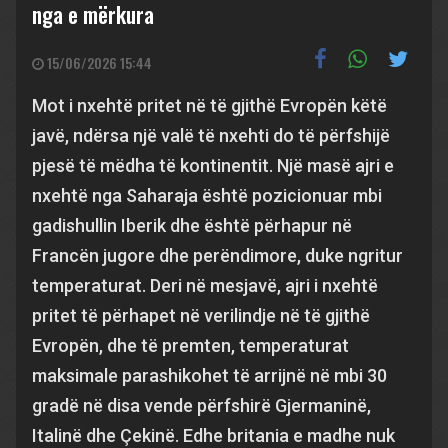
nga e mërkura
15/06/2026 15:44
Mot i nxehtë pritet në të gjithë Evropën këtë
javë, ndërsa një valë të nxehti do të përfshijë
pjesë të mëdha të kontinentit. Një masë ajri e
nxehtë nga Saharaja është pozicionuar mbi
gadishullin Iberik dhe është përhapur në
Francën jugore dhe perëndimore, duke ngritur
temperaturat. Deri në mesjavë, ajri i nxehtë
pritet të përhapet në verilindje në të gjithë
Evropën, dhe të premten, temperaturat
maksimale parashikohet të arrijnë në mbi 30
gradë në disa vende përfshirë Gjermaninë,
Italinë dhe Çekinë. Edhe britania e madhe nuk