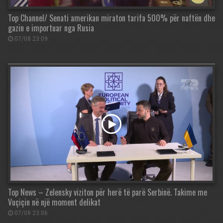
Top Channel/ Senati amerikan miraton tarifa 500% për naftën dhe
gazin e importuar nga Rusia
07/08 23:09
Top News – Zelensky viziton për herë të parë Serbinë. Takime me
Vuçiçin në një moment delikat
07/08 23:06