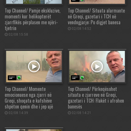
Top Channel/ Pamje ekskluzive,
Top Channel/ Situata alarmante
momenti kur helikopterët
në Greqi, gazetari i TCH në
zjarrfikës përplasen me njëri-
vendngjarje: Po digjet banesa
tjetrin
02/08 14:52
02/08 15:58
Top Channel/ Momente
Top Channel/ Përkeqësohet
emocionuese nga zjarri në
situata e zjarreve në Greqi,
Greqi, shoqata e kafshëve
gazetari i TCH: Flakët i afrohen
shpëton qenin dhe i jep ujë
banesës
02/08 14:39
02/08 14:21