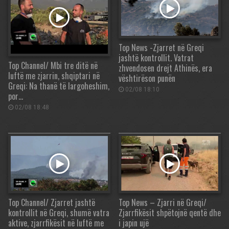
Top News -Zjarret në Greqi
jashtë kontrollit. Vatrat
Top Channel/ Mbi tre ditë në
zhvendosen drejt Athinës, era
luftë me zjarrin, shqiptari në
vështirëson punën
Greqi: Na thanë të largoheshim,
02/08 18:10
por…
02/08 18:48
Top Channel/ Zjarret jashtë
Top News – Zjarri në Greqi/
kontrollit në Greqi, shumë vatra
Zjarrfikësit shpëtojnë qentë dhe
aktive, zjarrfikësit në luftë me
i japin ujë