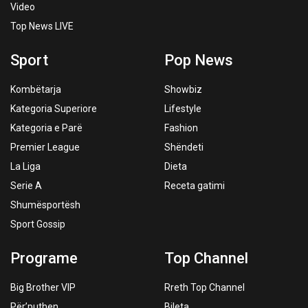
Video
Top News LIVE
Sport
Pop News
Kombëtarja
Showbiz
Kategoria Superiore
Lifestyle
Kategoria e Parë
Fashion
Premier League
Shëndeti
La Liga
Dieta
Serie A
Receta gatimi
Shumësportësh
Sport Gossip
Programe
Top Channel
Big Brother VIP
Rreth Top Channel
Për’puthen
Bileta