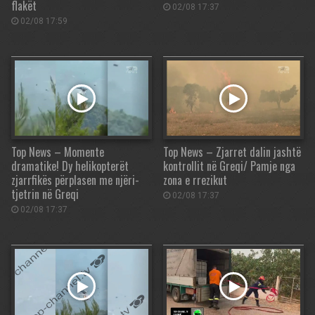
flakët
02/08 17:37
02/08 17:59
Top News – Momente
Top News – Zjarret dalin jashtë
dramatike! Dy helikopterët
kontrollit në Greqi/ Pamje nga
zjarrfikës përplasen me njëri-
zona e rrezikut
tjetrin në Greqi
02/08 17:37
02/08 17:37