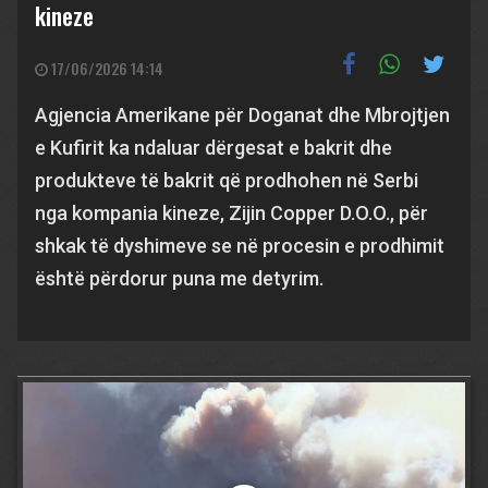
kineze
17/06/2026 14:14
Agjencia Amerikane për Doganat dhe Mbrojtjen
e Kufirit ka ndaluar dërgesat e bakrit dhe
produkteve të bakrit që prodhohen në Serbi
nga kompania kineze, Zijin Copper D.O.O., për
shkak të dyshimeve se në procesin e prodhimit
është përdorur puna me detyrim.