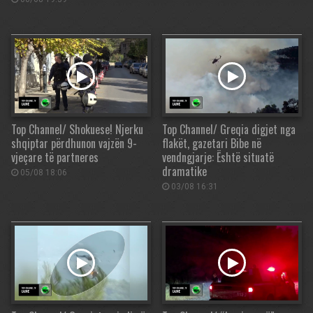
Top Channel/ Shokuese! Njerku
Top Channel/ Greqia digjet nga
shqiptar përdhunon vajzën 9-
flakët, gazetari Bibe në
vjeçare të partneres
vendngjarje: Është situatë
dramatike
05/08 18:06
03/08 16:31