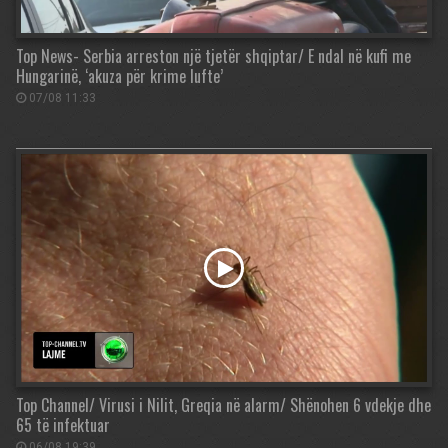
Top News- Serbia arreston një tjetër shqiptar/ E ndal në kufi me
Hungarinë, ‘akuza për krime lufte’
07/08 11:33
Top Channel/ Virusi i Nilit, Greqia në alarm/ Shënohen 6 vdekje dhe
65 të infektuar
06/08 19:39