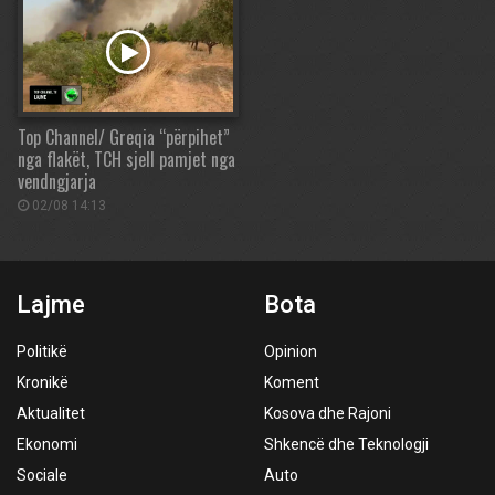
Top Channel/ Greqia “përpihet”
nga flakët, TCH sjell pamjet nga
vendngjarja
02/08 14:13
Lajme
Bota
Politikë
Opinion
Kronikë
Koment
Aktualitet
Kosova dhe Rajoni
Ekonomi
Shkencë dhe Teknologji
Sociale
Auto