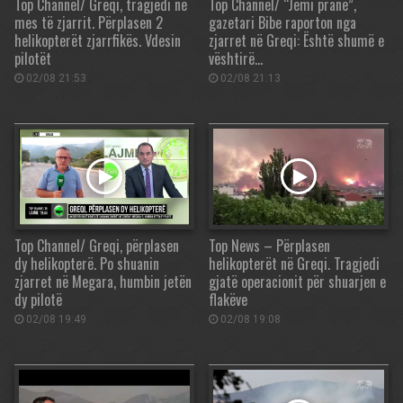
Top Channel/ Greqi, tragjedi në
Top Channel/ “Jemi pranë”,
mes të zjarrit. Përplasen 2
gazetari Bibe raporton nga
helikopterët zjarrfikës. Vdesin
zjarret në Greqi: Është shumë e
pilotët
vështirë…
02/08 21:53
02/08 21:13
Top Channel/ Greqi, përplasen
Top News – Përplasen
dy helikopterë. Po shuanin
helikopterët në Greqi. Tragjedi
zjarret në Megara, humbin jetën
gjatë operacionit për shuarjen e
dy pilotë
flakëve
02/08 19:49
02/08 19:08