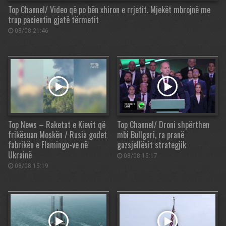
Top Channel/ Video që po bën xhiron e rrjetit. Mjekët mbrojnë me
trup pacientin gjatë tërmetit
08/08 21:46
Top News – Raketat e Kievit që
Top Channel/ Droni shpërthen
frikësuan Moskën / Rusia godet
mbi Bullgari, ra pranë
fabrikën e Flamingo-ve në
gazsjellësit strategjik
Ukrainë
08/08 15:17
08/08 15:19