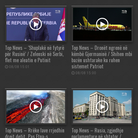
Top News – ‘Shuplakë në fytyrë
Top News – Dronët ngrenë në
për Rusinë’ / Zelenski në Serbi,
këmbë Gjermaninë / Shihen mbi
flet me aleatin e Putinit
bazën ushtarake ku ruhen
sistemet Patriot
08/08 15:01
08/08 15:00
Top News – Rrëke lave rrjedhin
Top News – Rusia, zgjedhje
drejt detit…Pas Etna-s,
parlamentare në shtator /