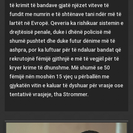
të krimit të bandave gjatë njëzet viteve të
fundit me numrin e të shtënave tani ndër më të
lartët në Evropë. Qeveria ka rishikuar sistemin e
drejtësisë penale, duke i dhënë policisë më
shumë pushtet dhe duke futur dënime më të
ashpra, por ka luftuar për të ndaluar bandat që
rekrutojnë fëmijë gjithnjë e më të vegjël për të
kryer krime të dhunshme. Më shumë se 50
fëmijë nën moshën 15 vjeç u përballën me
gjykatën vitin e kaluar të dyshuar për vrasje ose
tentativë vrasjeje, tha Strommer.