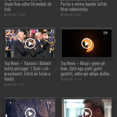
shpërthen edhe Stromboli në
Partia e vetme kundër luftës
Itali
fiton mbështetje
08/08 14:08
08/08 14:07
Top News – ‘Kanceri i Bidenit
Top News – Muaji i yjeve që
është përhapur’ / Djali i ish
bien…Sytë nga qielli gjatë
presidentit: Është në fazën e
gushtit, edhe një eklips diellor
fundit
08/08 13:51
08/08 13:51