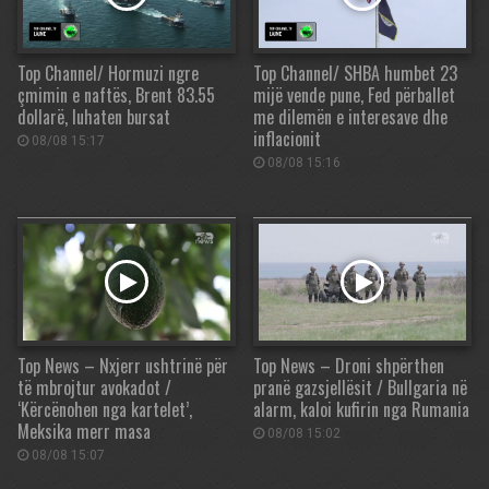
Top Channel/ Hormuzi ngre
Top Channel/ SHBA humbet 23
çmimin e naftës, Brent 83.55
mijë vende pune, Fed përballet
dollarë, luhaten bursat
me dilemën e interesave dhe
inflacionit
08/08 15:17
08/08 15:16
Top News – Nxjerr ushtrinë për
Top News – Droni shpërthen
të mbrojtur avokadot /
pranë gazsjellësit / Bullgaria në
‘Kërcënohen nga kartelet’,
alarm, kaloi kufirin nga Rumania
Meksika merr masa
08/08 15:02
08/08 15:07