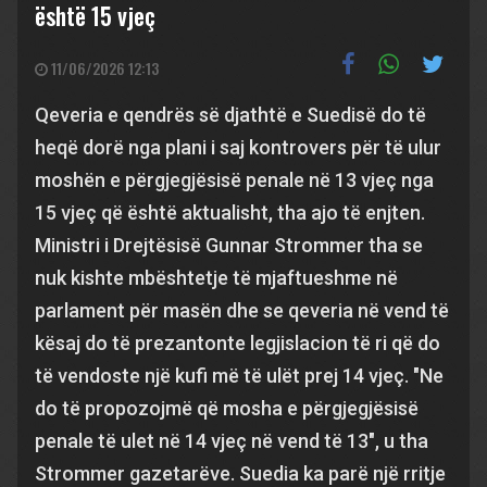
është 15 vjeç
11/06/2026 12:13
Qeveria e qendrës së djathtë e Suedisë do të
heqë dorë nga plani i saj kontrovers për të ulur
moshën e përgjegjësisë penale në 13 vjeç nga
15 vjeç që është aktualisht, tha ajo të enjten.
Ministri i Drejtësisë Gunnar Strommer tha se
nuk kishte mbështetje të mjaftueshme në
parlament për masën dhe se qeveria në vend të
kësaj do të prezantonte legjislacion të ri që do
të vendoste një kufi më të ulët prej 14 vjeç. "Ne
do të propozojmë që mosha e përgjegjësisë
penale të ulet në 14 vjeç në vend të 13", u tha
Strommer gazetarëve. Suedia ka parë një rritje