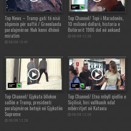
Top News – Trump gati të nisë
Top Channel/ Topi i Maradonës,
shpimin për naftë / Greenlanda
10 milionë dollarë, historia e
paralajmëron: Nuk kemi dhënë
Botërorit 1986 del në ankand
miratim
08/08 12:28
08/08 13:41
Top Channel/ Gjykata bllokon
Top Channel/ Etna mbyll qiellin e
sallën e Trump, presidenti
Siçilisë, hiri vullkanik ndal
paralajmëron betejë në Gjykatën
mbërritjet në Katania
Supreme
08/08 12:28
08/08 12:28