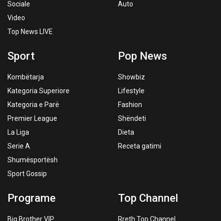
Sociale
Auto
Video
Top News LIVE
Sport
Pop News
Kombëtarja
Showbiz
Kategoria Superiore
Lifestyle
Kategoria e Parë
Fashion
Premier League
Shëndeti
La Liga
Dieta
Serie A
Receta gatimi
Shumësportësh
Sport Gossip
Programe
Top Channel
Big Brother VIP
Rreth Top Channel