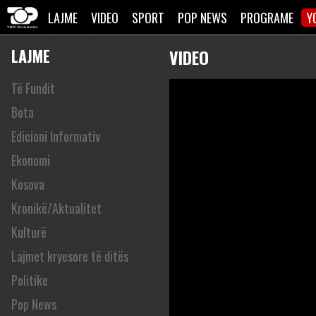
LAJME
VIDEO
SPORT
POP NEWS
PROGRAME
Y
LAJME
VIDEO
Të Fundit
Bota
Edicioni Informativ
Ekonomi
Kosova
Kronikë/Aktualitet
Kulturë
Lajmet kryesore të ditës
Politike
Pop News