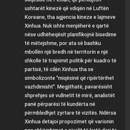
ushtarët kinezë që vdiqën në Luftën
Koreane, tha agjencia kineze e lajmeve
Xinhua. Nuk ishte menjëherë e qartë
nëse udhëheqësit planifikojnë bisedime
të mëtejshme, por ata së bashku
mbollën një bredh në territorin e një
shkolle të trajnimit politik për kuadro të
partisë, të cilën Xinhua tha se
simbolizonte "miqësinë që ripërtërihet
vazhdimisht". Megjithatë, pavarësisht
shprehjes së vullnetit të mirë, analistët
panë përparësi të kundërta në
përmbledhjet zyrtare të vizitës. Ndërsa
Xinhua detajoi propozimet që varionin