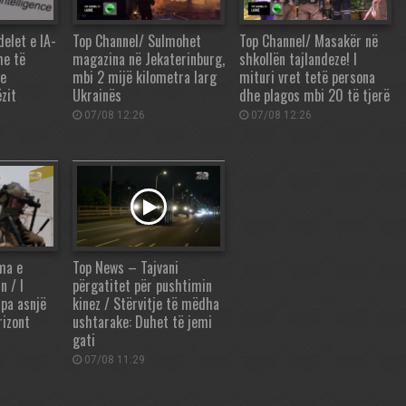
elet e IA-
Top Channel/ Sulmohet
Top Channel/ Masakër në
me të
magazina në Jekaterinburg,
shkollën tajlandeze! I
he
mbi 2 mijë kilometra larg
mituri vret tetë persona
zit
Ukrainës
dhe plagos mbi 20 të tjerë
07/08 12:26
07/08 12:26
ma e
Top News – Tajvani
n / I
përgatitet për pushtimin
 pa asnjë
kinez / Stërvitje të mëdha
rizont
ushtarake: Duhet të jemi
gati
07/08 11:29