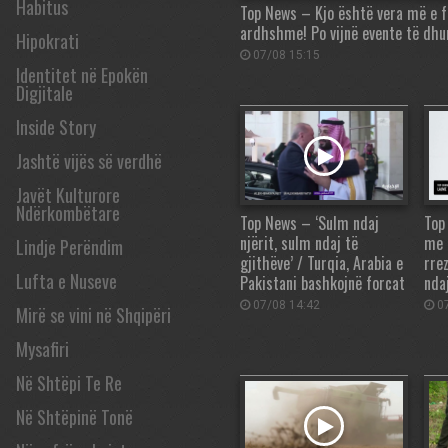
Habitus
Top News – Kjo është vera më e f
ardhshme! Po vijnë evente të dh
Hipokrati
07/08 15:15
Identitet në Epokën
Digjitale
Inside Story
Jashtë vijës së verdhë
Javët Kulturore
Ndërkombëtare
Top News – ‘Sulm ndaj
Top
njërit, sulm ndaj të
me 
Lindje Perëndim
gjithëve’ / Turqia, Arabia e
rre
Lufta e Nuseve
Pakistani bashkojnë forcat
nda
07/08 14:42
07
Mirë se vini në Shqipëri
Mysafiri
Në Shtëpi Te Re
Në Shtëpinë Tonë