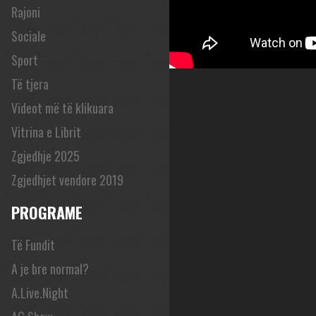
Rajoni
Sociale
Sport
Të tjera
Videot më të klikuara
Vitrina e Librit
Zgjedhje 2025
Zgjedhjet vendore 2019
PROGRAME
Të Fundit
A je bre normal?
A.Live.Night