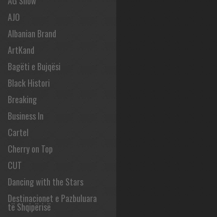
AG Show
AJO
Albanian Brand
ArtKand
Bagëti e Bujqësi
Black Histori
Breaking
Business In
Cartel
Cherry on Top
CUT
Dancing with the Stars
Destinacionet e Pazbuluara
të Shqipërisë