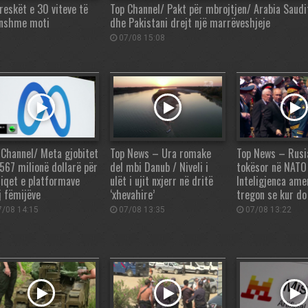
reskët e 30 viteve të
Top Channel/ Pakt për mbrojtjen/ Arabia Saudi
unshme moti
dhe Pakistani drejt një marrëveshjeje
07/08 15:08
 Channel/ Meta gjobitet
Top News – Ura romake
Top News – Rusi
567 milionë dollarë për
del mbi Danub / Niveli i
tokësor në NATO
ziqet e platformave
ulët i ujit nxjerr në dritë
Inteligjenca ame
j fëmijëve
‘xhevahire’
tregon se kur do
/08 14:15
07/08 13:35
07/08 13:22