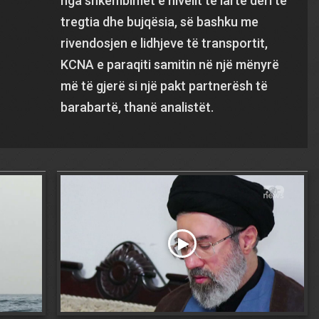
nga shkëmbimet e nivelit të lartë deri te
tregtia dhe bujqësia, së bashku me
rivendosjen e lidhjeve të transportit,
KCNA e paraqiti samitin në një mënyrë
më të gjerë si një pakt partnerësh të
barabartë, thanë analistët.