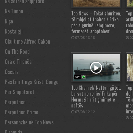
Në sofrën shqiptare
Ne Timon
Top News – Tokat zhuriten,
Top
të mbjellat thahen / Frikë
ard
Niçe
për sigurinë ushqimore,
rob
Nostalgji
fermerët ‘adaptohen’
dro
07/08 13:18
07
Okult me Alfred Cakon
On The Road
Ora e Tiranës
Oscars
Pas Emrit nga Kristi Gongo
Top Channel/ Nafta ngjitet,
Top
Për Shqiptarët
bursat në rënie/ Frika për
dol
Hormuzin rrit çmimet e
Të 
Përputhen
naftës
men
int
Përputhen Prime
07/08 12:12
07
Personazhe në Top News
Piramida