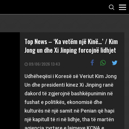
Top News – ‘Ka vetëm një Kinë…’ / Kim
Jong un dhe Xi Jinping forcojnë lidhjet
09/06/2026 13:43
Udhëheqësi i Koresë së Veriut Kim Jong
Un dhe presidenti kinez Xi Jinping ranë
dakord të zgjerojnë bashkëpunimin në
fushat e politikës, ekonomisë dhe
kulturës në një samit në Penian që hapi
një kapitull të ri në lidhje, tha të martën
agjencia zyrtare e lajmeve KCNA e