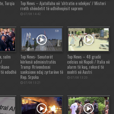
te, Turqia
Top News – Ajatollahu në ‘shtratin e vdekjes’ / Misteri
rreth shëndetit të udhëheqësit suprem
07/08 14:42
a, sulm
Top News- Senatorët
Top News – 48 gradë
 /
kërkesë administratës
celcius në Napoli / Italia në
rikane
Trump: Rrivendosni
alarm të kuq, rekord të
 të ndodhë
sanksione ndaj zyrtarëve të
nxehti në Austri
Rep. Srpska
07/08 13:20
07/08 13:21