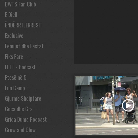
DWTS Fan Club
E Diell
ËNDËRRTJERRËSIT
Exclusive
Fëmijët dhe Festat
Fiks Fare
FLET - Podcast
Ftesë në 5
Fun Camp
Gjurmë Shqiptare
Goca dhe Gra
Grida Duma Podcast
Grow and Glow