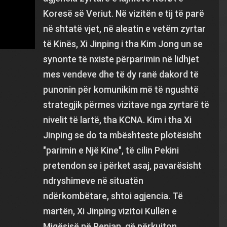
Koresë së Veriut. Në vizitën e tij të parë
në shtatë vjet, në aleatin e vetëm zyrtar
të Kinës, Xi Jinping i tha Kim Jong un se
synonte të nxiste përparimin në lidhjet
mes vendeve dhe të dy ranë dakord të
punonin për komunikim më të ngushtë
strategjik përmes vizitave nga zyrtarë të
nivelit të lartë, tha KCNA. Kim i tha Xi
Jinping se do ta mbështeste plotësisht
"parimin e Një Kine", të cilin Pekini
pretendon se i përket asaj, pavarësisht
ndryshimeve në situatën
ndërkombëtare, shtoi agjencia. Të
martën, Xi Jinping vizitoi Kullën e
Miqësisë në Penian, që përkujton