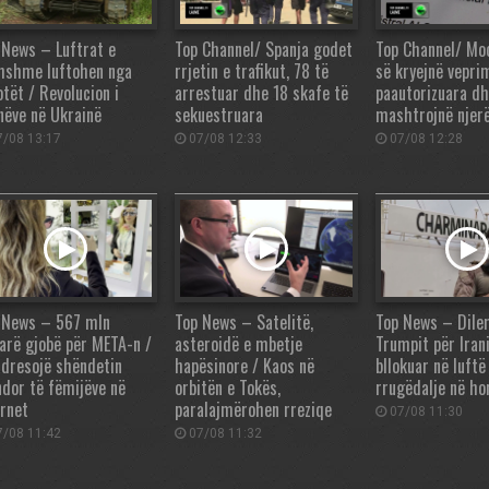
 News – Luftrat e
Top Channel/ Spanja godet
Top Channel/ Mod
hshme luftohen nga
rrjetin e trafikut, 78 të
së kryejnë vepri
otët / Revolucion i
arrestuar dhe 18 skafe të
paautorizuara d
nëve në Ukrainë
sekuestruara
mashtrojnë njerë
/08 13:17
07/08 12:33
07/08 12:28
 News – 567 mln
Top News – Satelitë,
Top News – Dile
larë gjobë për META-n /
asteroidë e mbetje
Trumpit për Irani
adresojë shëndetin
hapësinore / Kaos në
bllokuar në luftë
dor të fëmijëve në
orbitën e Tokës,
rrugëdalje në ho
ernet
paralajmërohen rreziqe
07/08 11:30
/08 11:42
07/08 11:32