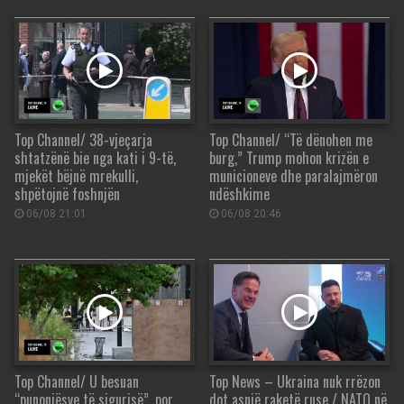
Top Channel/ 38-vjeçarja
Top Channel/ “Të dënohen me
shtatzënë bie nga kati i 9-të,
burg,” Trump mohon krizën e
mjekët bëjnë mrekulli,
municioneve dhe paralajmëron
shpëtojnë foshnjën
ndëshkime
06/08 21:01
06/08 20:46
Top Channel/ U besuan
Top News – Ukraina nuk rrëzon
“punonjësve të sigurisë”, por
dot asnjë raketë ruse / NATO në