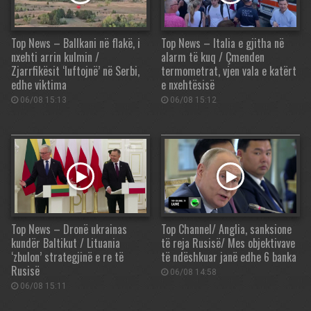
Top News – Ballkani në flakë, i
Top News – Italia e gjitha në
nxehti arrin kulmin /
alarm të kuq / Çmenden
Zjarrfikësit ‘luftojnë’ në Serbi,
termometrat, vjen vala e katërt
edhe viktima
e nxehtësisë
06/08 15:13
06/08 15:12
Top News – Dronë ukrainas
Top Channel/ Anglia, sanksione
kundër Baltikut / Lituania
të reja Rusisë/ Mes objektivave
‘zbulon’ strategjinë e re të
të ndëshkuar janë edhe 6 banka
Rusisë
06/08 14:58
06/08 15:11