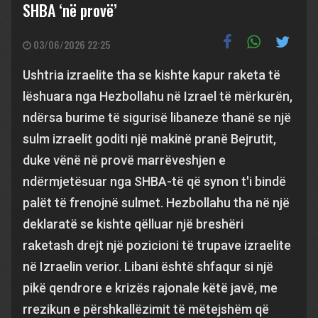
SHBA ‘në provë’
03/06/2026 22:25
Ushtria izraelite tha se kishte kapur raketa të
lëshuara nga Hezbollahu në Izrael të mërkurën,
ndërsa burime të sigurisë libaneze thanë se një
sulm izraelit goditi një makinë pranë Bejrutit,
duke vënë në provë marrëveshjen e
ndërmjetësuar nga SHBA-të që synon t'i bindë
palët të frenojnë sulmet. Hezbollahu tha në një
deklaratë se kishte qëlluar një breshëri
raketash drejt një pozicioni të trupave izraelite
në Izraelin verior. Libani është shfaqur si një
pikë qendrore e krizës rajonale këtë javë, me
rrezikun e përshkallëzimit të mëtejshëm që