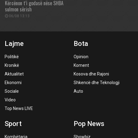
Kërcënon t’i godasë nëse SHBA
sulmon sërish
06/08 13:13
Lajme
Bota
Politikë
Opinion
Kronikë
Koment
Aktualitet
Kosova dhe Rajoni
Ekonomi
Shkencë dhe Teknologji
Sociale
Auto
Video
Top News LIVE
Sport
Pop News
Kombëtarja
Showbiz