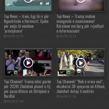
Top News – Irani, ligj të ri për
Top News – Trump mohon
Ngushticën e Hormuzit. Gjoba
mungesën e municioneve/
për anije të vendeve
Kërcënon me burg për rrjedhjet
‘armiqësore’
e informacionit
06/08 22:29
06/08 22:14
Top Channel/ Trump ndez garën
Top Channel/ “Nuk e vrava unë”,
për 2028! Zbulohen planet e tij
ekzekutoi 38-vjeçaren në Athinë,
për pasardhësin në Shtëpinë e
zbulohet detaji tronditës
Bardhë
06/08 21:29
06/08 21:44