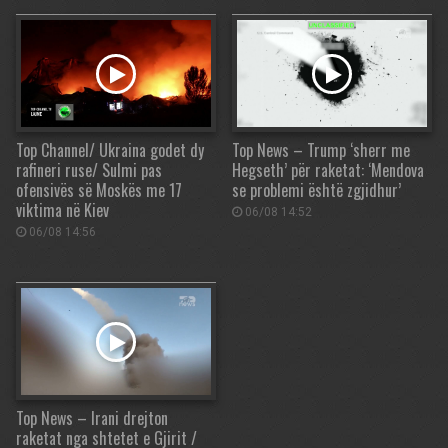
Top Channel/ Ukraina godet dy
Top News – Trump ‘sherr me
rafineri ruse/ Sulmi pas
Hegseth’ për raketat: ‘Mendova
ofensivës së Moskës me 17
se problemi është zgjidhur’
viktima në Kiev
06/08 14:52
06/08 14:56
Top News – Irani drejton
raketat nga shtetet e Gjirit /