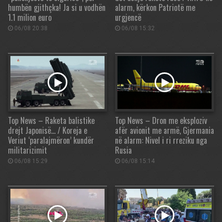
humbën gjithçka! Ja si u vodhën
alarm, kërkon Patriotë me
1.1 milion euro
urgjencë
06/08 20:38
06/08 15:32
Top News – Raketa balistike
Top News – Dron me eksploziv
drejt Japonisë… / Koreja e
afër avionit me armë, Gjermania
Veriut ‘paralajmëron’ kundër
në alarm: Nivel i ri rreziku nga
militarizimit
Rusia
06/08 15:29
06/08 15:14