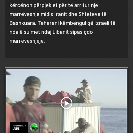
kërcënon përpjekjet për të arritur një
marrëveshje midis Iranit dhe Shteteve të
Bashkuara. Teherani këmbëngul që Izraeli të
ndalë sulmet ndaj Libanit sipas çdo
marrëveshjeje.