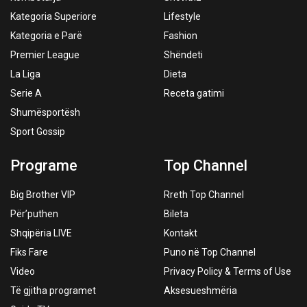
Kategoria Superiore
Lifestyle
Kategoria e Parë
Fashion
Premier League
Shëndeti
La Liga
Dieta
Serie A
Receta gatimi
Shumësportësh
Sport Gossip
Programe
Top Channel
Big Brother VIP
Rreth Top Channel
Për’puthen
Bileta
Shqipëria LIVE
Kontakt
Fiks Fare
Puno në Top Channel
Video
Privacy Policy & Terms of Use
Të gjitha programet
Aksesueshmëria