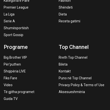
Kategoria e Parë
Fashion
Premier League
Shëndeti
La Liga
Dieta
Serie A
Receta gatimi
Shumësportësh
Sport Gossip
Programe
Top Channel
Big Brother VIP
Rreth Top Channel
Për’puthen
Bileta
Shqipëria LIVE
Kontakt
Fiks Fare
Puno në Top Channel
Video
Privacy Policy & Terms of Use
Të gjitha programet
Aksesueshmëria
Guida TV