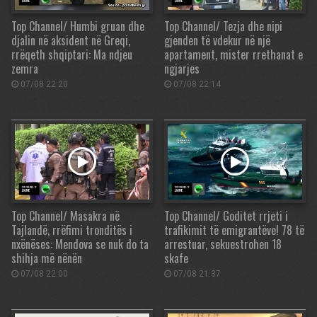
Top Channel/ Humbi gruan dhe
Top Channel/ Tezja dhe nipi
djalin në aksident në Greqi,
gjenden të vdekur në një
rrëqeth shqiptari: Ma ndjeu
apartament, mister rrethanat e
zemra
ngjarjes
07/08 22:20
07/08 22:14
Top Channel/ Masakra në
Top Channel/ Goditet rrjeti i
Tajlandë, rrëfimi tronditës i
trafikimit të emigrantëve! 78 të
nxënëses: Mendova se nuk do ta
arrestuar, sekuestrohen 18
shihja më nënën
skafe
07/08 22:00
07/08 21:37