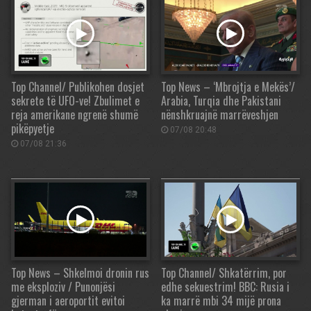
Top Channel/ Publikohen dosjet
Top News – ‘Mbrojtja e Mekës’/
sekrete të UFO-ve! Zbulimet e
Arabia, Turqia dhe Pakistani
reja amerikane ngrenë shumë
nënshkruajnë marrëveshjen
pikëpyetje
07/08 20:48
07/08 21:36
Top News – Shkelmoi dronin rus
Top Channel/ Shkatërrim, por
me eksploziv / Punonjësi
edhe sekuestrim! BBC: Rusia i
gjerman i aeroportit evitoi
ka marrë mbi 34 mijë prona