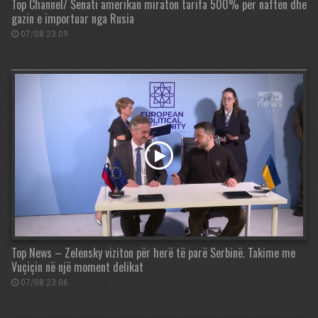
Top Channel/ Senati amerikan miraton tarifa 500% për naftën dhe
gazin e importuar nga Rusia
07/08 23:09
Top News – Zelensky viziton për herë të parë Serbinë. Takime me
Vuçiçin në një moment delikat
07/08 23:06