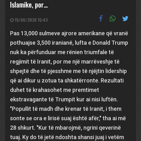
Islamike, por…
15/06/2026 15:43
Pas 13,000 sulmeve ajrore amerikane që vranë
pothuajse 3,500 iranianë, lufta e Donald Trump
nuk ka përfunduar me rënien triumfale të
regjimit të Iranit, por me një marrëveshje të
shpejtë dhe të pjesshme me të njëjtin lidership
që ai dikur u zotua ta shkatërronte. Rezultati
duhet të krahasohet me premtimet
ekstravagante të Trumpit kur ai nisi luftën.
"Popullit të madh dhe krenar të Iranit, i them
sonte se ora e lirisë suaj është afër," tha ai më
28 shkurt. "Kur të mbarojmë, ngrini qeverinë
tuaj. Ky do të jetë ndoshta shansi juaj i vetëm