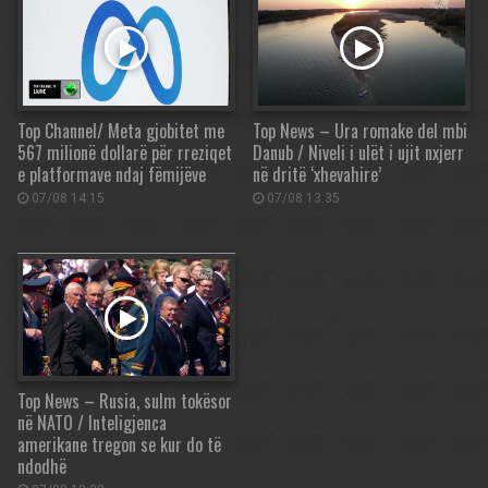
Top Channel/ Meta gjobitet me
Top News – Ura romake del mbi
567 milionë dollarë për rreziqet
Danub / Niveli i ulët i ujit nxjerr
e platformave ndaj fëmijëve
në dritë ‘xhevahire’
07/08 14:15
07/08 13:35
Top News – Rusia, sulm tokësor
në NATO / Inteligjenca
amerikane tregon se kur do të
ndodhë