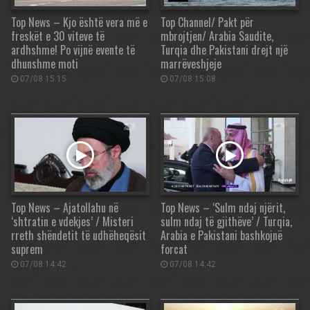
Top News – Kjo është vera më e
Top Channel/ Pakt për
freskët e 30 viteve të
mbrojtjen/ Arabia Saudite,
ardhshme! Po vijnë evente të
Turqia dhe Pakistani drejt një
dhunshme moti
marrëveshjeje
07/08 15:15
07/08 15:08
Top News – Ajatollahu në
Top News – ‘Sulm ndaj njërit,
‘shtratin e vdekjes’ / Misteri
sulm ndaj të gjithëve’ / Turqia,
rreth shëndetit të udhëheqësit
Arabia e Pakistani bashkojnë
suprem
forcat
07/08 14:42
07/08 14:42