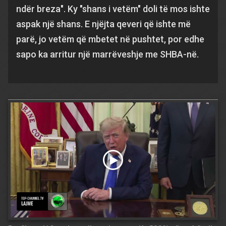
ndër breza". Ky "shans i vetëm" doli të mos ishte
aspak një shans. E njëjta qeveri që ishte më
parë, jo vetëm që mbetet në pushtet, por edhe
sapo ka arritur një marrëveshje me SHBA-në.