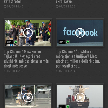
katastrofën
ukrainasve
07/08 16:40
07/08 15:56
Top Channel/ Masakër në
Top Channel/ “Dështoi në
Tajlandë! 14-vjeçari vret
mbrojtjen e fëmijëve”! Meta
gjyshërit, më pas zbraz armën
gjobitet, miliona dollarë dëm,
drejt mësuesve
por rezultoi se…
07/08 15:55
07/08 15:54