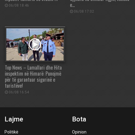
e…
06/08 18:46
06/08 17:02
Top News – Lamallari dhe Hita
inspektim në Himarë: Punojmë
për të garantuar sigurinë e
turistëve!
06/08 16:54
Lajme
Bota
Politikë
Opinion