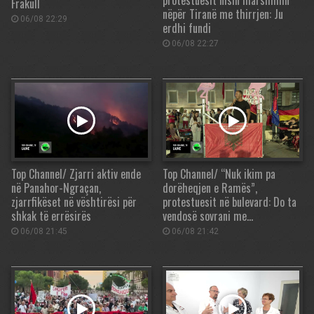
protestuesit nisin marshimin
Frakull
nëpër Tiranë me thirrjen: Ju
06/08 22:29
erdhi fundi
06/08 22:27
Top Channel/ Zjarri aktiv ende
Top Channel/ “Nuk ikim pa
në Panahor-Ngraçan,
dorëheqjen e Ramës”,
zjarrfikëset në vështirësi për
protestuesit në bulevard: Do ta
shkak të errësirës
vendosë sovrani me…
06/08 21:45
06/08 21:42