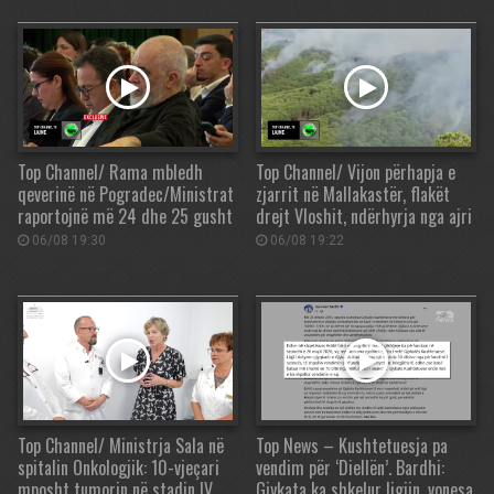
Top Channel/ Rama mbledh
Top Channel/ Vijon përhapja e
qeverinë në Pogradec/Ministrat
zjarrit në Mallakastër, flakët
raportojnë më 24 dhe 25 gusht
drejt Vloshit, ndërhyrja nga ajri
06/08 19:30
06/08 19:22
Top Channel/ Ministrja Sala në
Top News – Kushtetuesja pa
spitalin Onkologjik: 10-vjeçari
vendim për ‘Diellën’. Bardhi:
mposht tumorin në stadin IV
Gjykata ka shkelur ligjin, vonesa