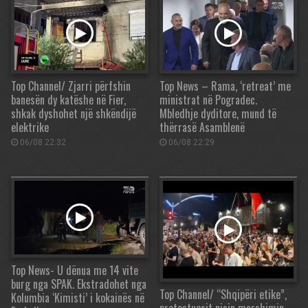
Top Channel/ Zjarri përfshin
Top News – Rama, ‘retreat’ me
banesën dy katëshe në Fier,
ministrat në Pogradec.
shkak dyshohet një shkëndijë
Mbledhje dyditore, mund të
elektrike
thërrasë Asamblenë
06/08 22:32
06/08 22:29
Top News- U dënua me 14 vite
burg nga SPAK. Ekstradohet nga
Top Channel/ “Shqipëri etike”,
Kolumbia ‘Kimisti’ i kokainës në