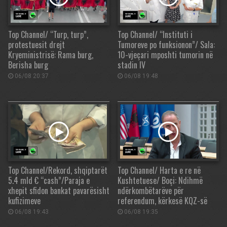
Top Channel/ “Turp, turp”,
Top Channel/ “Instituti i
protestuesit drejt
Tumoreve po funksionon”/ Sala:
Kryeministrisë: Rama burg,
10-vjeçari mposhti tumorin në
Berisha burg
stadin IV
06/08 20:37
06/08 19:48
Top Channel/Rekord, shqiptarët
Top Channel/ Harta e re në
5.4 mld € “cash”/Paraja e
Kushtetuese/ Boçi: Ndihmë
xhepit sfidon bankat pavarësisht
ndërkombëtarëve për
kufizimeve
referendum, kërkesë KQZ-së
06/08 19:43
06/08 19:35