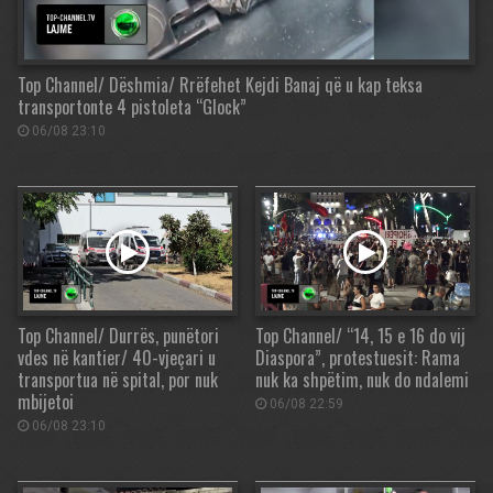
Top Channel/ Dëshmia/ Rrëfehet Kejdi Banaj që u kap teksa
transportonte 4 pistoleta “Glock”
06/08 23:10
Top Channel/ Durrës, punëtori
Top Channel/ “14, 15 e 16 do vij
vdes në kantier/ 40-vjeçari u
Diaspora”, protestuesit: Rama
transportua në spital, por nuk
nuk ka shpëtim, nuk do ndalemi
mbijetoi
06/08 22:59
06/08 23:10