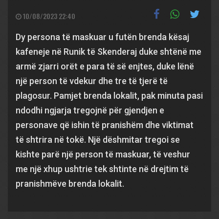
10/08/2023 22:40
Dy persona të maskuar u futën brenda kësaj
kafeneje në Runik të Skenderaj duke shtënë me
armë zjarri orët e para të së enjtes, duke lënë
një person të vdekur dhe tre të tjerë të
plagosur. Pamjet brenda lokalit, pak minuta pasi
ndodhi ngjarja tregojnë për gjendjen e
personave që ishin të pranishëm dhe viktimat
të shtrira në tokë. Një dëshmitar tregoi se
kishte parë një person të maskuar, të veshur
me një xhup ushtrie tek shtinte në drejtim të
pranishmëve brenda lokalit.