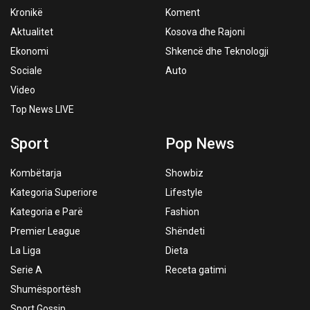
Kronikë
Koment
Aktualitet
Kosova dhe Rajoni
Ekonomi
Shkencë dhe Teknologji
Sociale
Auto
Video
Top News LIVE
Sport
Pop News
Kombëtarja
Showbiz
Kategoria Superiore
Lifestyle
Kategoria e Parë
Fashion
Premier League
Shëndeti
La Liga
Dieta
Serie A
Receta gatimi
Shumësportësh
Sport Gossip