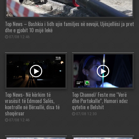
Top News – Bashkia i lidh ujin familjes në nevojë, Ujësjellësi ja pret
dhe e gjobit 10 mijë lekë
07/08 12:46
Top News- Në kërkim të
Top Channel/ Feste me “Verë
vrasësit të Edmond Sulës,
dhe Portokalle”, Humori ndez
kontrolle në Bërxullë, disa të
qytetin e Belshit
shoqëruar
07/08 12:30
07/08 12:46