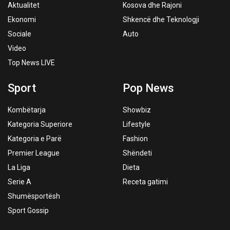
Aktualitet
Kosova dhe Rajoni
Ekonomi
Shkencë dhe Teknologji
Sociale
Auto
Video
Top News LIVE
Sport
Pop News
Kombëtarja
Showbiz
Kategoria Superiore
Lifestyle
Kategoria e Parë
Fashion
Premier League
Shëndeti
La Liga
Dieta
Serie A
Receta gatimi
Shumësportësh
Sport Gossip