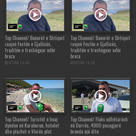
Top Channel/ Banorët e Shtiqnit
Top Channel/ Banorët e Shtiqnit
ruajnë Festën e Gjallicës,
ruajnë Festën e Gjallicës,
traditën e trashëguar ndër
traditën e trashëguar ndër
breza
breza
07/08 12:26
07/08 12:25
Top Channel/ Turistët e huaj
Top Channel/ Fluks udhëtarësh
dynden në Karaburun, hotelet
në Durrës, 4900 pasagjerë
dhe plazhet e Vlorës plot
brenda një dite