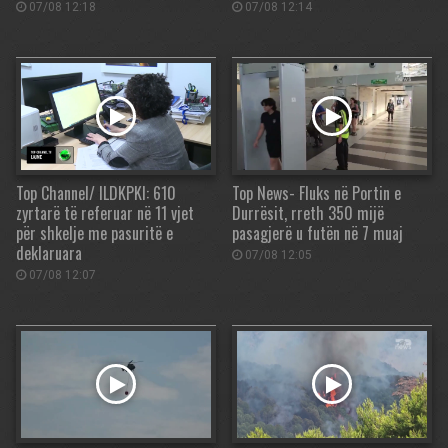
07/08 12:18
07/08 12:14
Top Channel/ ILDKPKI: 610
Top News- Fluks në Portin e
zyrtarë të referuar në 11 vjet
Durrësit, rreth 350 mijë
për shkelje me pasuritë e
pasagjerë u futën në 7 muaj
deklaruara
07/08 12:05
07/08 12:07