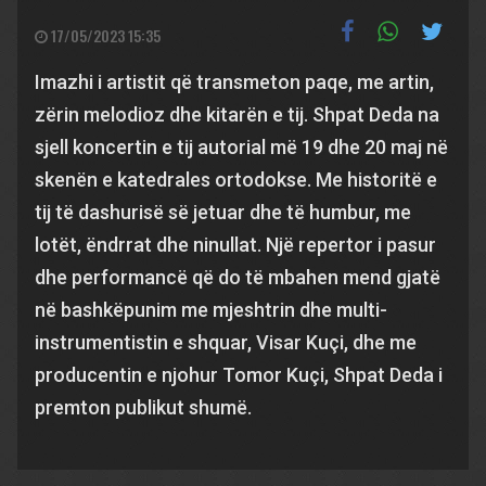
17/05/2023 15:35
Imazhi i artistit që transmeton paqe, me artin,
zërin melodioz dhe kitarën e tij. Shpat Deda na
sjell koncertin e tij autorial më 19 dhe 20 maj në
skenën e katedrales ortodokse. Me historitë e
tij të dashurisë së jetuar dhe të humbur, me
lotët, ëndrrat dhe ninullat. Një repertor i pasur
dhe performancë që do të mbahen mend gjatë
në bashkëpunim me mjeshtrin dhe multi-
instrumentistin e shquar, Visar Kuçi, dhe me
producentin e njohur Tomor Kuçi, Shpat Deda i
premton publikut shumë.