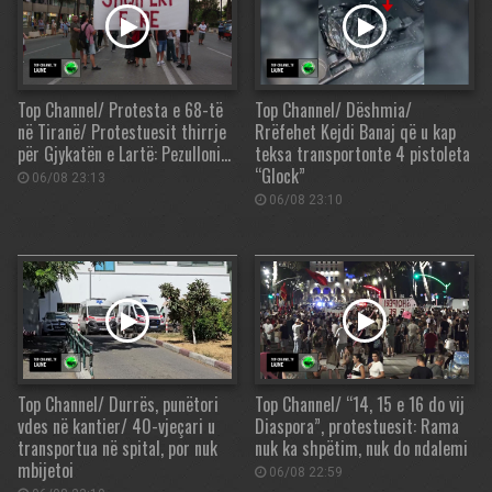
Top Channel/ Protesta e 68-të
Top Channel/ Dëshmia/
në Tiranë/ Protestuesit thirrje
Rrëfehet Kejdi Banaj që u kap
për Gjykatën e Lartë: Pezulloni…
teksa transportonte 4 pistoleta
“Glock”
06/08 23:13
06/08 23:10
Top Channel/ Durrës, punëtori
Top Channel/ “14, 15 e 16 do vij
vdes në kantier/ 40-vjeçari u
Diaspora”, protestuesit: Rama
transportua në spital, por nuk
nuk ka shpëtim, nuk do ndalemi
mbijetoi
06/08 22:59