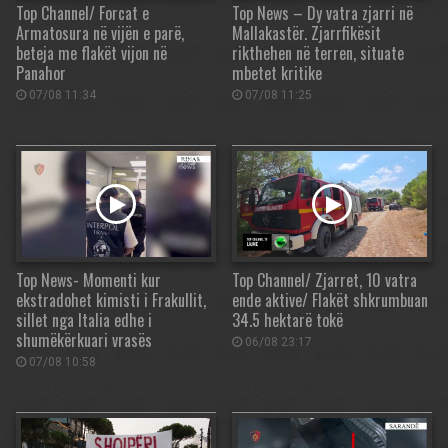
Top Channel/ Forcat e
Top News – Dy vatra zjarri në
Armatosura në vijën e parë,
Mallakastër. Zjarrfikësit
beteja me flakët vijon në
rikthehen në terren, situate
Panahor
mbetet kritike
07/08 11:34
07/08 11:25
Top News- Momenti kur
Top Channel/ Zjarret, 10 vatra
ekstradohet kimisti i Frakullit,
ende aktive/ Flakët shkrumbuan
sillet nga Italia edhe i
34.5 hektarë tokë
shumëkërkuari vrasës
06/08 23:17
07/08 10:58