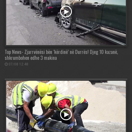
Top News- Zjarrvënësi bën ‘kërdinë’ në Durrës! Djeg 10 kazanë,
shkrumbohen edhe 3 makina
07/08 12:48