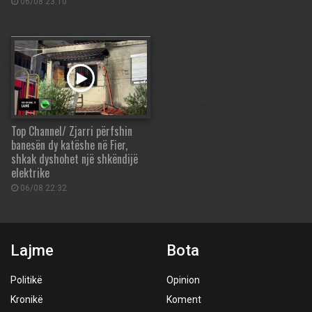
06/08 23:10
Top Channel/ Zjarri përfshin
banesën dy katëshe në Fier,
shkak dyshohet një shkëndijë
elektrike
06/08 22:32
Lajme
Bota
Politikë
Opinion
Kronikë
Koment