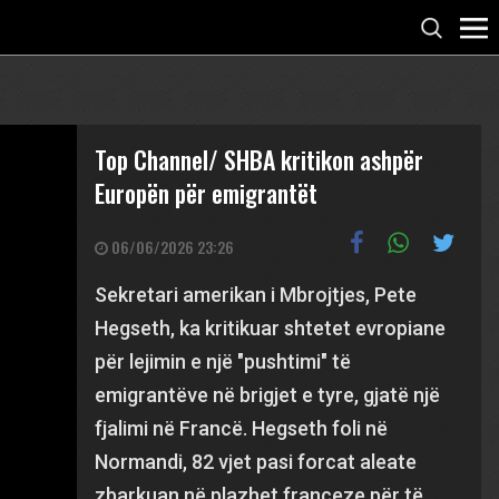
Top Channel/ SHBA kritikon ashpër
Europën për emigrantët
06/06/2026 23:26
Sekretari amerikan i Mbrojtjes, Pete
Hegseth, ka kritikuar shtetet evropiane
për lejimin e një "pushtimi" të
emigrantëve në brigjet e tyre, gjatë një
fjalimi në Francë. Hegseth foli në
Normandi, 82 vjet pasi forcat aleate
zbarkuan në plazhet franceze për të