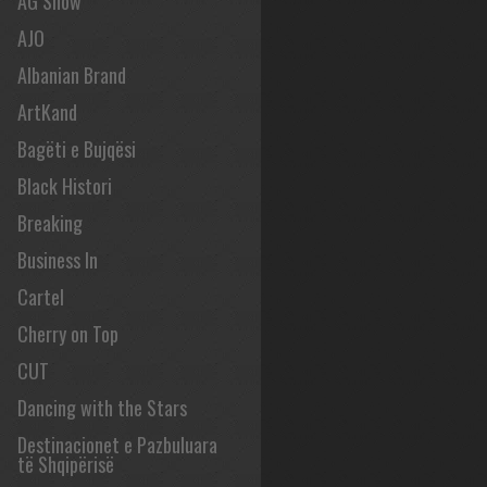
AG Show
AJO
Albanian Brand
ArtKand
Bagëti e Bujqësi
Black Histori
Breaking
Business In
Cartel
Cherry on Top
CUT
Dancing with the Stars
Destinacionet e Pazbuluara
të Shqipërisë