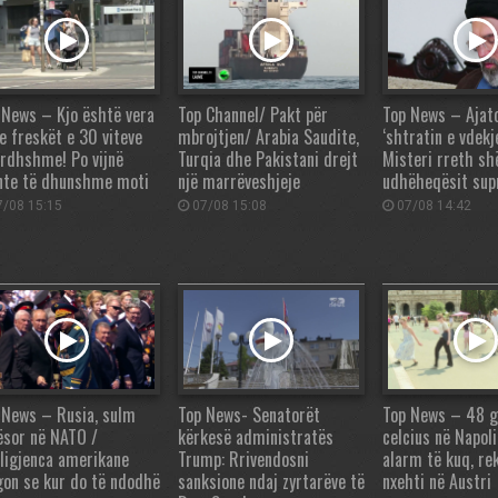
 News – Kjo është vera
Top Channel/ Pakt për
Top News – Ajato
e freskët e 30 viteve
mbrojtjen/ Arabia Saudite,
‘shtratin e vdekj
ardhshme! Po vijnë
Turqia dhe Pakistani drejt
Misteri rreth sh
nte të dhunshme moti
një marrëveshjeje
udhëheqësit su
/08 15:15
07/08 15:08
07/08 14:42
 News – Rusia, sulm
Top News- Senatorët
Top News – 48 
ësor në NATO /
kërkesë administratës
celcius në Napoli 
eligjenca amerikane
Trump: Rrivendosni
alarm të kuq, re
gon se kur do të ndodhë
sanksione ndaj zyrtarëve të
nxehti në Austri