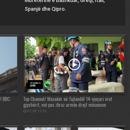
Mbretërinë e Bashkuar, Greqi, Itali,
Spanjë dhe Qipro.
! BBC:
Top Channel/ Masakër në Tajlandë! 14-vjeçari vret
gjyshërit, më pas zbraz armën drejt mësuesve
07/08 15:55