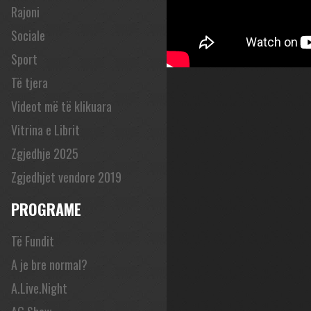
Rajoni
Sociale
Sport
Të tjera
Videot më të klikuara
Vitrina e Librit
Zgjedhje 2025
Zgjedhjet vendore 2019
PROGRAME
Të Fundit
A je bre normal?
A.Live.Night