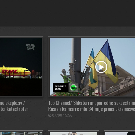
e eksploziv /
Top Channel/ Shkatërrim, por edhe sekuestrim
itoi katastrofën
Rusia i ka marrë mbi 34 mijë prona ukrainasve
07/08 15:56