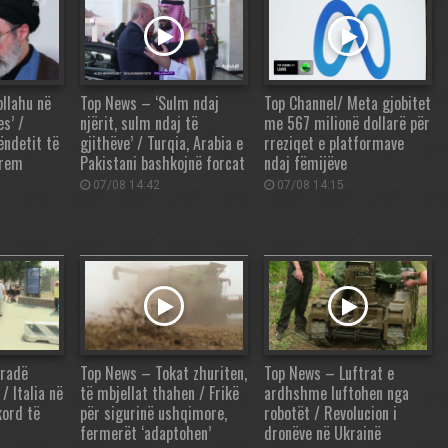
llahu në
Top News – ‘Sulm ndaj
Top Channel/ Meta gjobitet
es’ /
njërit, sulm ndaj të
me 567 milionë dollarë për
ëndetit të
gjithëve’ / Turqia, Arabia e
rreziqet e platformave
prem
Pakistani bashkojnë forcat
ndaj fëmijëve
07/08 14:42
07/08 14:15
gradë
Top News – Tokat zhuriten,
Top News – Luftrat e
/ Italia në
të mbjellat thahen / Frikë
ardhshme luftohen nga
kord të
për sigurinë ushqimore,
robotët / Revolucion i
fermerët ‘adaptohen’
dronëve në Ukrainë