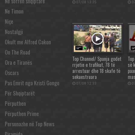
Në sofrën shqiptare
07/08 13:35
07
Ne Timon
Niçe
Nostalgji
Okult me Alfred Cakon
On The Road
Top Channel/ Spanja godet
Top
Ora e Tiranës
rrjetin e trafikut, 78 të
së 
arrestuar dhe 18 skafe të
paa
Oscars
sekuestruara
mas
Pas Emrit nga Kristi Gongo
07/08 12:33
07
Për Shqiptarët
Përputhen
Përputhen Prime
Personazhe në Top News
Piramida