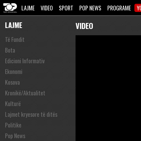
LAJME
VIDEO
SPORT
POP NEWS
PROGRAME
Y
LAJME
VIDEO
Të Fundit
Bota
Edicioni Informativ
Ekonomi
Kosova
Kronikë/Aktualitet
Kulturë
Lajmet kryesore të ditës
Politike
Pop News