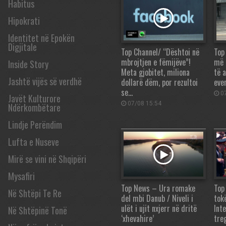
Habitus
Hipokrati
Identitet në Epokën
Digjitale
Top Channel/ “Dështoi në
Top
mbrojtjen e fëmijëve”!
më 
Inside Story
Meta gjobitet, miliona
të 
Jashtë vijës së verdhë
dollarë dëm, por rezultoi
eve
se…
07
Javët Kulturore
07/08 15:54
Ndërkombëtare
Lindje Perëndim
Lufta e Nuseve
Mirë se vini në Shqipëri
Mysafiri
Top News – Ura romake
Top
Në Shtëpi Te Re
del mbi Danub / Niveli i
tok
ulët i ujit nxjerr në dritë
Int
Në Shtëpinë Tonë
‘xhevahire’
tre