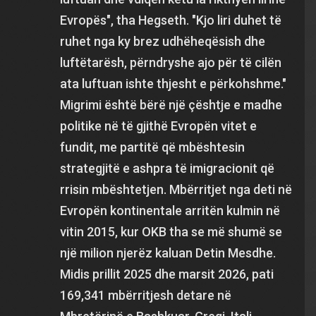
Evropës", tha Hegseth. "Kjo liri duhet të
ruhet nga ky brez udhëheqësish dhe
luftëtarësh, përndryshe ajo për të cilën
ata luftuan ishte thjesht e përkohshme."
Migrimi është bërë një çështje e madhe
politike në të gjithë Evropën vitet e
fundit, me partitë që mbështesin
strategjitë e ashpra të imigracionit që
rrisin mbështetjen. Mbërritjet nga deti në
Evropën kontinentale arritën kulmin në
vitin 2015, kur OKB tha se më shumë se
një milion njerëz kaluan Detin Mesdhe.
Midis prillit 2025 dhe marsit 2026, pati
169,341 mbërritjesh detare në