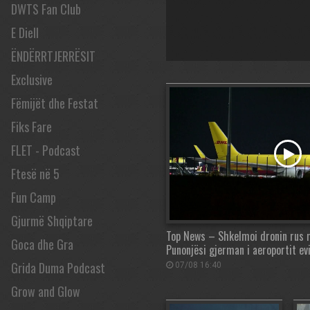
DWTS Fan Club
E Diell
ËNDËRRTJERRËSIT
Exclusive
Fëmijët dhe Festat
Fiks Fare
FLET - Podcast
Ftesë në 5
Fun Camp
Gjurmë Shqiptare
Top News – Shkelmoi dronin rus m
Goca dhe Gra
Punonjësi gjerman i aeroportit ev
Grida Duma Podcast
07/08 16:40
Grow and Glow