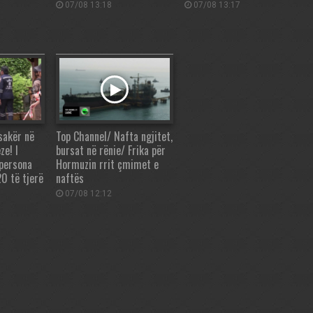
07/08 13:18
07/08 13:17
sakër në
Top Channel/ Nafta ngjitet,
ze! I
bursat në rënie/ Frika për
 persona
Hormuzin rrit çmimet e
0 të tjerë
naftës
07/08 12:12