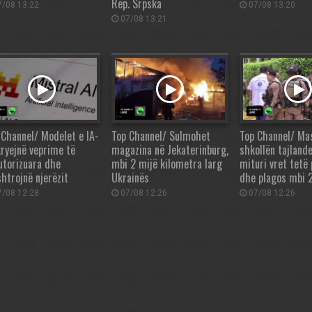
Rep. Srpska
/08 13:22
07/08 13:20
07/08 13:21
 Channel/ Modelet e IA-
Top Channel/ Sulmohet
Top Channel/ Ma
kryejnë veprime të
magazina në Jekaterinburg,
shkollën tajlande
utorizuara dhe
mbi 2 mijë kilometra larg
mituri vret tetë
htrojnë njerëzit
Ukrainës
dhe plagos mbi 2
/08 12:28
07/08 12:26
07/08 12:26