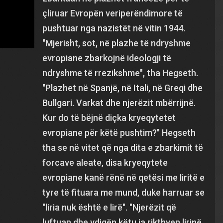
çliruar Evropën veriperëndimore të
pushtuar nga nazistët në vitin 1944.
"Mjerisht, sot, në plazhe të ndryshme
evropiane zbarkojnë ideologji të
ndryshme të rrezikshme", tha Hegseth.
"Plazhet në Spanjë, në Itali, në Greqi dhe
Bullgari. Varkat dhe njerëzit mbërrijnë.
Kur do të bëjnë diçka kryeqytetet
evropiane për këtë pushtim?" Hegseth
tha se në vitet që nga dita e zbarkimit të
forcave aleate, disa kryeqytete
evropiane kanë rënë në qetësi me liritë e
tyre të fituara me mund, duke harruar se
"liria nuk është e lirë". "Njerëzit që
luftuan dhe vdiqën këtu ia rikthyen lirinë